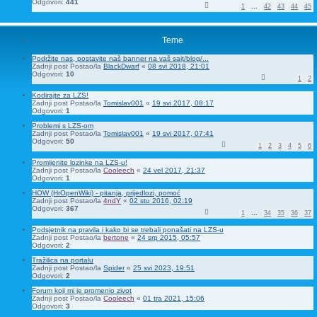
Odgovori:
441
1
...
42
43
44
45
Teme
Podržite nas, postavite naš banner na vaš sajt/blog/...
Zadnji post Postao/la
BlackDwarf
«
08 svi 2018, 21:01
Odgovori:
10
1
2
Kodirajte za LZS!
Zadnji post Postao/la
Tomislav001
«
19 svi 2017, 08:17
Odgovori:
1
Problemi s LZS-om
Zadnji post Postao/la
Tomislav001
«
19 svi 2017, 07:41
Odgovori:
50
1
2
3
4
5
6
Promijenite lozinke na LZS-u!
Zadnji post Postao/la
Cooleech
«
24 vel 2017, 21:37
Odgovori:
1
HOW (HrOpenWiki) - pitanja, prijedlozi, pomoć
Zadnji post Postao/la
4ndY
«
02 stu 2016, 02:19
Odgovori:
367
1
...
34
35
36
37
Podsjetnik na pravila i kako bi se trebali ponašati na LZS-u
Zadnji post Postao/la
bertone
«
24 srp 2015, 05:57
Odgovori:
2
Tražilica na portalu
Zadnji post Postao/la
Spider
«
25 svi 2023, 19:51
Odgovori:
2
Forum koji mi je promenio zivot
Zadnji post Postao/la
Cooleech
«
01 tra 2021, 15:06
Odgovori:
3