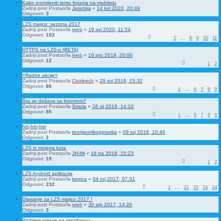
Kako promijeniti temu foruma na mobitelu
Zadnji post Postao/la
Jeremija
«
14 kol 2020, 20:49
Odgovori:
3
LZS majice: sezona 2017
Zadnji post Postao/la
iweb
«
19 svi 2020, 11:54
Odgovori:
102
1
...
8
9
10
11
HTTPS na LZS-u [BETA]
Zadnji post Postao/la
iweb
«
16 pro 2019, 20:00
Odgovori:
12
1
2
=Radne akcije=
Zadnji post Postao/la
Cooleech
«
29 svi 2019, 15:32
Odgovori:
86
1
...
6
7
8
9
Šta se dešava sa forumom?
Zadnji post Postao/la
Smola
«
26 sij 2019, 14:10
Odgovori:
85
1
...
6
7
8
9
hm,hm,hm
Zadnji post Postao/la
teorijavelikogpraska
«
09 ruj 2018, 10:40
Odgovori:
2
LZS iz mojega kuta
Zadnji post Postao/la
JH-IM
«
16 tra 2018, 15:23
Odgovori:
19
1
2
LZS Android aplikacija
Zadnji post Postao/la
kepica
«
04 ruj 2017, 07:31
Odgovori:
232
1
...
21
22
23
24
Glasanje za LZS majicu 2017.!
Zadnji post Postao/la
iweb
«
30 srp 2017, 14:26
Odgovori:
3
Problem prijave na maxthon-u