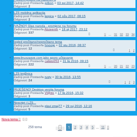
Zadnji post Postao/la
pribon
«
03 svi 2017, 14:42
Odgovori:
2
LZS mobilna aplikacija
Zadnji post Postao/la
kepica
«
02 ožu 2017, 08:15
Odgovori:
2
[VAŽNO!] Glas naroda - promjene na forumu
Zadnji post Postao/la
Abzeenth
«
18 sij 2017, 23:12
Odgovori:
337
1
...
31
32
33
34
Izgled pročitano/nepročitano tema
Zadnji post Postao/la
hrvooje
«
02 stu 2016, 08:37
Odgovori:
12
1
2
www.linuxzasve.com jako sporo učitavanje
Zadnji post Postao/la
calisto053
«
31 lis 2016, 09:15
Odgovori:
222
1
...
20
21
22
23
LZS knjižnica
Zadnji post Postao/la
rusty
«
30 lis 2016, 13:55
Odgovori:
24
1
2
3
[RIJEŠENO] Desktop verzija foruma
Zadnji post Postao/la
Vl@do
«
17 lis 2016, 15:32
Odgovori:
3
Noscript i LZS...
Zadnji post Postao/la
plavi zmaj77
«
29 ruj 2016, 12:16
Odgovori:
5
Nova tema
S
1
258 tema
S
2
3
4
5
...
11
t
l
r
j
a