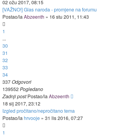
02 ožu 2017, 08:15
[VAŽNO!] Glas naroda - promjene na forumu
Postao/la
Abzeenth
»
16 stu 2011, 11:43
1
...
30
31
32
33
34
337
Odgovori
139552
Pogledano
Zadnji post
Postao/la
Abzeenth
18 sij 2017, 23:12
Izgled pročitano/nepročitano tema
Postao/la
hrvooje
»
31 lis 2016, 07:27
1