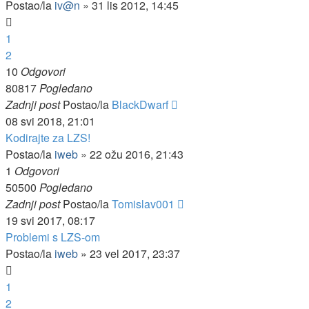
Postao/la
iv@n
»
31 lis 2012, 14:45
1
2
10
Odgovori
80817
Pogledano
Zadnji post
Postao/la
BlackDwarf
08 svi 2018, 21:01
Kodirajte za LZS!
Postao/la
iweb
»
22 ožu 2016, 21:43
1
Odgovori
50500
Pogledano
Zadnji post
Postao/la
Tomislav001
19 svi 2017, 08:17
Problemi s LZS-om
Postao/la
iweb
»
23 vel 2017, 23:37
1
2