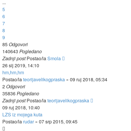
...
5
6
7
8
9
85
Odgovori
140643
Pogledano
Zadnji post
Postao/la
Smola
26 sij 2019, 14:10
hm,hm,hm
Postao/la
teorijavelikogpraska
»
09 ruj 2018, 05:34
2
Odgovori
35836
Pogledano
Zadnji post
Postao/la
teorijavelikogpraska
09 ruj 2018, 10:40
LZS iz mojega kuta
Postao/la
rudar
»
07 srp 2015, 09:45