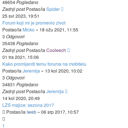
48654
Pogledano
Zadnji post
Postao/la
Spider
25 svi 2023, 19:51
Forum koji mi je promenio zivot
Postao/la
Micko
»
18 ožu 2021, 11:55
3
Odgovori
35438
Pogledano
Zadnji post
Postao/la
Cooleech
01 tra 2021, 15:06
Kako promijeniti temu foruma na mobitelu
Postao/la
Jeremija
»
13 kol 2020, 10:02
3
Odgovori
34831
Pogledano
Zadnji post
Postao/la
Jeremija
14 kol 2020, 20:49
LZS majice: sezona 2017
Postao/la
iweb
»
06 srp 2017, 10:57
1