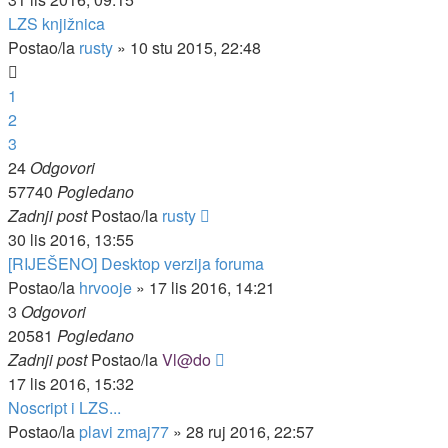
LZS knjižnica
Postao/la
rusty
»
10 stu 2015, 22:48
1
2
3
24
Odgovori
57740
Pogledano
Zadnji post
Postao/la
rusty
30 lis 2016, 13:55
[RIJEŠENO] Desktop verzija foruma
Postao/la
hrvooje
»
17 lis 2016, 14:21
3
Odgovori
20581
Pogledano
Zadnji post
Postao/la
Vl@do
17 lis 2016, 15:32
Noscript i LZS...
Postao/la
plavi zmaj77
»
28 ruj 2016, 22:57