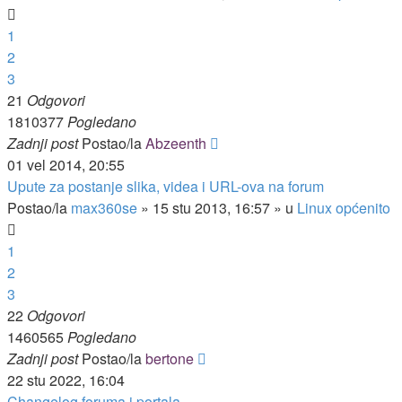
1
2
3
21
Odgovori
1810377
Pogledano
Zadnji post
Postao/la
Abzeenth
01 vel 2014, 20:55
Upute za postanje slika, videa i URL-ova na forum
Postao/la
max360se
»
15 stu 2013, 16:57
» u
Linux općenito
1
2
3
22
Odgovori
1460565
Pogledano
Zadnji post
Postao/la
bertone
22 stu 2022, 16:04
Changelog foruma i portala