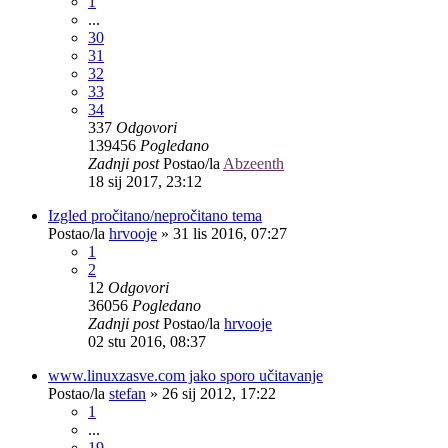
1
...
30
31
32
33
34
337
Odgovori
139456
Pogledano
Zadnji post
Postao/la
Abzeenth
18 sij 2017, 23:12
Izgled pročitano/nepročitano tema
Postao/la
hrvooje
»
31 lis 2016, 07:27
1
2
12
Odgovori
36056
Pogledano
Zadnji post
Postao/la
hrvooje
02 stu 2016, 08:37
www.linuxzasve.com jako sporo učitavanje
Postao/la
stefan
»
26 sij 2012, 17:22
1
...
19