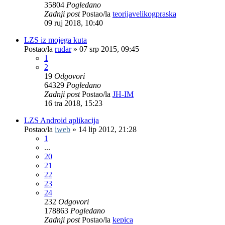
35804
Pogledano
Zadnji post
Postao/la
teorijavelikogpraska
09 ruj 2018, 10:40
LZS iz mojega kuta
Postao/la
rudar
»
07 srp 2015, 09:45
1
2
19
Odgovori
64329
Pogledano
Zadnji post
Postao/la
JH-IM
16 tra 2018, 15:23
LZS Android aplikacija
Postao/la
iweb
»
14 lip 2012, 21:28
1
...
20
21
22
23
24
232
Odgovori
178863
Pogledano
Zadnji post
Postao/la
kepica