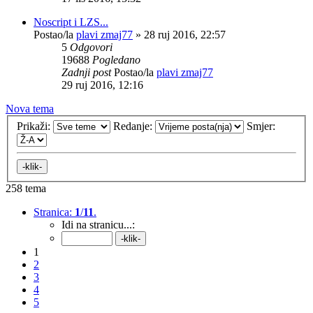
Noscript i LZS...
Postao/la
plavi zmaj77
»
28 ruj 2016, 22:57
5
Odgovori
19688
Pogledano
Zadnji post
Postao/la
plavi zmaj77
29 ruj 2016, 12:16
Nova tema
Prikaži:
Redanje:
Smjer:
258 tema
Stranica:
1
/
11
.
Idi na stranicu...:
1
2
3
4
5