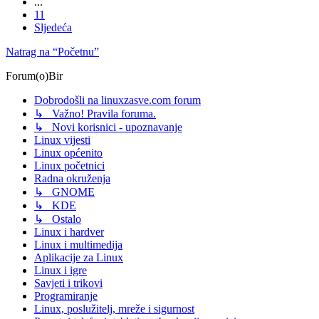
...
11
Sljedeća
Natrag na “Početnu”
Forum(o)Bir
Dobrodošli na linuxzasve.com forum
↳ Važno! Pravila foruma.
↳ Novi korisnici - upoznavanje
Linux vijesti
Linux općenito
Linux početnici
Radna okruženja
↳ GNOME
↳ KDE
↳ Ostalo
Linux i hardver
Linux i multimedija
Aplikacije za Linux
Linux i igre
Savjeti i trikovi
Programiranje
Linux, poslužitelj, mreže i sigurnost