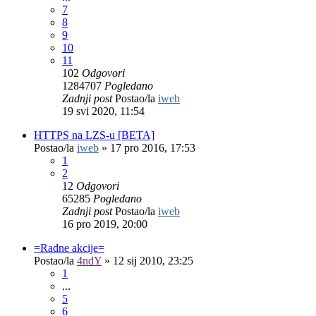
7
8
9
10
11
102
Odgovori
1284707
Pogledano
Zadnji post
Postao/la
iweb
19 svi 2020, 11:54
HTTPS na LZS-u [BETA]
Postao/la
iweb
»
17 pro 2016, 17:53
1
2
12
Odgovori
65285
Pogledano
Zadnji post
Postao/la
iweb
16 pro 2019, 20:00
=Radne akcije=
Postao/la
4ndY
»
12 sij 2010, 23:25
1
...
5
6