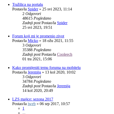
Tražilica na portalu
Postao/la
Spider
»
25 svi 2023, 11:14
2
Odgovori
48615
Pogledano
Zadnji post
Postao/la
Spider
25 svi 2023, 19:51
Forum koji mi je promenio zivot
Postao/la
Micko
»
18 ožu 2021, 11:55
3
Odgovori
35388
Pogledano
Zadnji post
Postao/la
Cooleech
01 tra 2021, 15:06
Kako promijeniti temu foruma na mobitelu
Postao/la
Jeremija
»
13 kol 2020, 10:02
3
Odgovori
34784
Pogledano
Zadnji post
Postao/la
Jeremija
14 kol 2020, 20:49
LZS majice: sezona 2017
Postao/la
iweb
»
06 srp 2017, 10:57
1
...