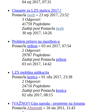
04 ruj 2017, 07:31
Glasanje za LZS majicu 2017.!
Postao/la
iweb
»
23 srp 2017, 23:52
3
Odgovori
41759
Pogledano
Zadnji post
Postao/la
iweb
30 srp 2017, 14:26
Problem prijave na maxthon-u
Postao/la
pribon
»
03 svi 2017, 07:54
2
Odgovori
29787
Pogledano
Zadnji post
Postao/la
pribon
03 svi 2017, 14:42
LZS mobilna aplikacija
Postao/la
kepica
»
01 ožu 2017, 23:38
2
Odgovori
24716
Pogledano
Zadnji post
Postao/la
kepica
02 ožu 2017, 08:15
[VAŽNO!] Glas naroda - promjene na forumu
Postao/la
Abzeenth
»
16 stu 2011, 11:43