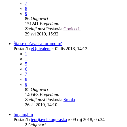
7
8
9
86
Odgovori
151241
Pogledano
Zadnji post
Postao/la
Cooleech
29 svi 2019, 15:32
Šta se dešava sa forumom?
Postao/la
eQuivalent
»
02 lis 2018, 14:12
1
...
5
6
7
8
9
85
Odgovori
140568
Pogledano
Zadnji post
Postao/la
Smola
26 sij 2019, 14:10
hm,hm,hm
Postao/la
teorijavelikogpraska
»
09 ruj 2018, 05:34
2
Odgovori