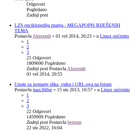
Odgovori
Pogledano
Zadnji post
LZS enciklopedija znanja - MEGAPOPIS RIJEŠENIH
TEMA
Postao/la
Abzeenth
»
01 vel 2014, 20:23
» u
Linux općenito
1
2
3
21
Odgovori
1809690
Pogledano
Zadnji post
Postao/la
Abzeenth
01 vel 2014, 20:55
Upute za postanje slika, videa i URL-ova na forum
Postao/la
max360se
»
15 stu 2013, 16:57
» u
Linux općenito
1
2
3
22
Odgovori
1459909
Pogledano
Zadnji post
Postao/la
bertone
22 stu 2022, 16:04