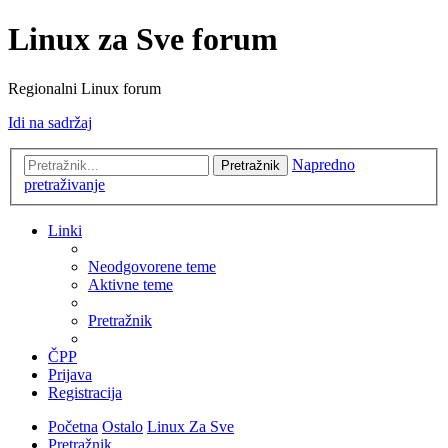
Linux za Sve forum
Regionalni Linux forum
Idi na sadržaj
Napredno
Pretražnik
pretraživanje
Linki
Neodgovorene teme
Aktivne teme
Pretražnik
ČPP
Prijava
Registracija
Početna
Ostalo
Linux Za Sve
Pretražnik