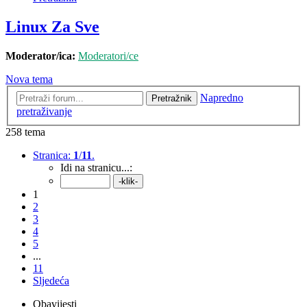
Linux Za Sve
Moderator/ica:
Moderatori/ce
Nova tema
Napredno
Pretražnik
pretraživanje
258 tema
Stranica:
1
/
11
.
Idi na stranicu...:
1
2
3
4
5
...
11
Sljedeća
Obavijesti