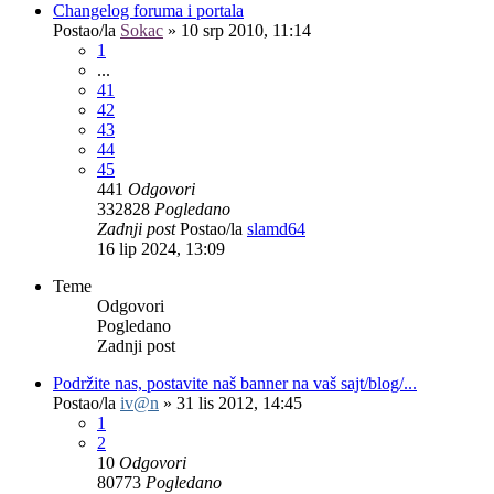
Changelog foruma i portala
Postao/la
Sokac
»
10 srp 2010, 11:14
1
...
41
42
43
44
45
441
Odgovori
332828
Pogledano
Zadnji post
Postao/la
slamd64
16 lip 2024, 13:09
Teme
Odgovori
Pogledano
Zadnji post
Podržite nas, postavite naš banner na vaš sajt/blog/...
Postao/la
iv@n
»
31 lis 2012, 14:45
1
2
10
Odgovori
80773
Pogledano