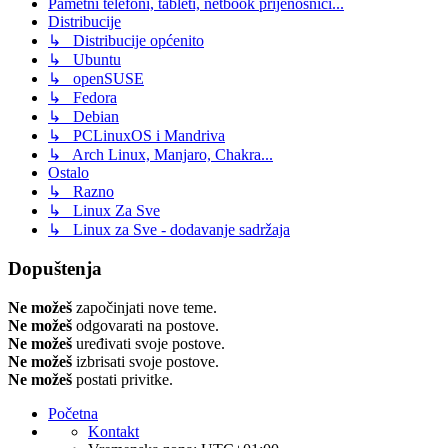
Pametni telefoni, tableti, netbook prijenosnici...
Distribucije
↳ Distribucije općenito
↳ Ubuntu
↳ openSUSE
↳ Fedora
↳ Debian
↳ PCLinuxOS i Mandriva
↳ Arch Linux, Manjaro, Chakra...
Ostalo
↳ Razno
↳ Linux Za Sve
↳ Linux za Sve - dodavanje sadržaja
Dopuštenja
Ne možeš
započinjati nove teme.
Ne možeš
odgovarati na postove.
Ne možeš
uređivati svoje postove.
Ne možeš
izbrisati svoje postove.
Ne možeš
postati privitke.
Početna
Kontakt