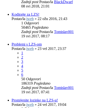
Zadnji post
Postao/la
BlackDwarf
08 svi 2018, 21:01
Kodirajte za LZS!
Postao/la
iweb
»
22 ožu 2016, 21:43
1
Odgovori
50465
Pogledano
Zadnji post
Postao/la
Tomislav001
19 svi 2017, 08:17
Problemi s LZS-om
Postao/la
iweb
»
23 vel 2017, 23:37
1
2
3
4
5
6
50
Odgovori
186319
Pogledano
Zadnji post
Postao/la
Tomislav001
19 svi 2017, 07:41
Promijenite lozinke na LZS-u!
Postao/la
iweb
»
24 vel 2017, 19:04