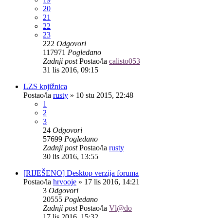
20
21
22
23
222
Odgovori
117971
Pogledano
Zadnji post
Postao/la
calisto053
31 lis 2016, 09:15
LZS knjižnica
Postao/la
rusty
»
10 stu 2015, 22:48
1
2
3
24
Odgovori
57699
Pogledano
Zadnji post
Postao/la
rusty
30 lis 2016, 13:55
[RIJEŠENO] Desktop verzija foruma
Postao/la
hrvooje
»
17 lis 2016, 14:21
3
Odgovori
20555
Pogledano
Zadnji post
Postao/la
Vl@do
17 lis 2016, 15:32