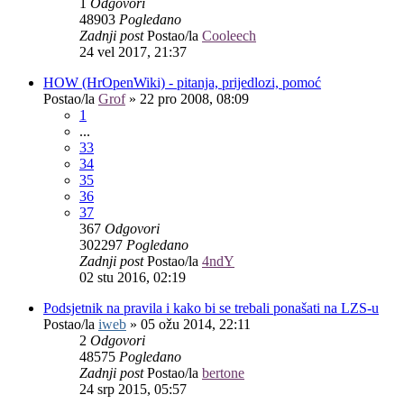
1
Odgovori
48903
Pogledano
Zadnji post
Postao/la
Cooleech
24 vel 2017, 21:37
HOW (HrOpenWiki) - pitanja, prijedlozi, pomoć
Postao/la
Grof
»
22 pro 2008, 08:09
1
...
33
34
35
36
37
367
Odgovori
302297
Pogledano
Zadnji post
Postao/la
4ndY
02 stu 2016, 02:19
Podsjetnik na pravila i kako bi se trebali ponašati na LZS-u
Postao/la
iweb
»
05 ožu 2014, 22:11
2
Odgovori
48575
Pogledano
Zadnji post
Postao/la
bertone
24 srp 2015, 05:57