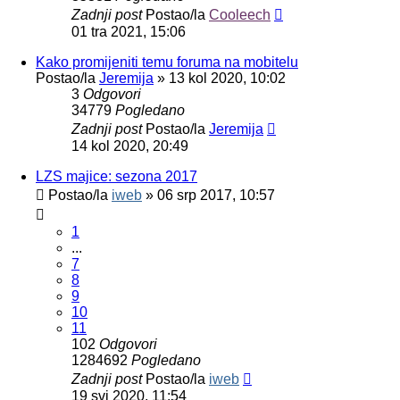
Zadnji post
Postao/la
Cooleech
01 tra 2021, 15:06
Kako promijeniti temu foruma na mobitelu
Postao/la
Jeremija
»
13 kol 2020, 10:02
3
Odgovori
34779
Pogledano
Zadnji post
Postao/la
Jeremija
14 kol 2020, 20:49
LZS majice: sezona 2017
Postao/la
iweb
»
06 srp 2017, 10:57
1
...
7
8
9
10
11
102
Odgovori
1284692
Pogledano
Zadnji post
Postao/la
iweb
19 svi 2020, 11:54