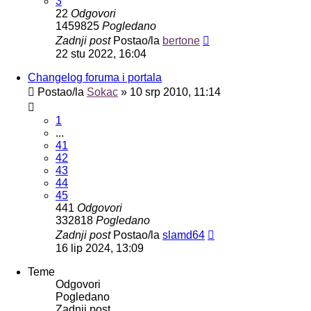
3
22
Odgovori
1459825
Pogledano
Zadnji post
Postao/la
bertone
22 stu 2022, 16:04
Changelog foruma i portala
Postao/la
Sokac
»
10 srp 2010, 11:14
1
...
41
42
43
44
45
441
Odgovori
332818
Pogledano
Zadnji post
Postao/la
slamd64
16 lip 2024, 13:09
Teme
Odgovori
Pogledano
Zadnji post