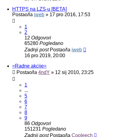
HTTPS na LZS-u [BETA]
Postao/la
iweb
»
17 pro 2016, 17:53
1
2
12
Odgovori
65280
Pogledano
Zadnji post
Postao/la
iweb
16 pro 2019, 20:00
=Radne akcije=
Postao/la
4ndY
»
12 sij 2010, 23:25
1
...
5
6
7
8
9
86
Odgovori
151231
Pogledano
Zadnji post
Postao/la
Cooleech