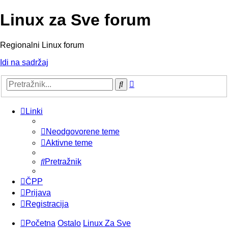
Linux za Sve forum
Regionalni Linux forum
Idi na sadržaj
Napredno
Pretražnik
pretraživanje
Linki
Neodgovorene teme
Aktivne teme
Pretražnik
ČPP
Prijava
Registracija
Početna
Ostalo
Linux Za Sve