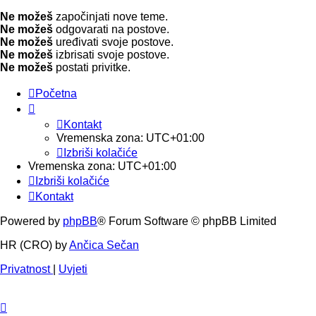
Ne možeš
započinjati nove teme.
Ne možeš
odgovarati na postove.
Ne možeš
uređivati svoje postove.
Ne možeš
izbrisati svoje postove.
Ne možeš
postati privitke.
Početna
Kontakt
Vremenska zona:
UTC+01:00
Izbriši kolačiće
Vremenska zona:
UTC+01:00
Izbriši kolačiće
Kontakt
Powered by
phpBB
® Forum Software © phpBB Limited
HR (CRO) by
Ančica Sečan
Privatnost
|
Uvjeti