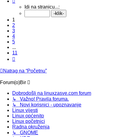
1
/
11
.
Idi na stranicu...:
1
2
3
4
5
...
11
Sljedeća
Natrag na “Početnu”
Forum(o)Bir
Dobrodošli na linuxzasve.com forum
↳ Važno! Pravila foruma.
↳ Novi korisnici - upoznavanje
Linux vijesti
Linux općenito
Linux početnici
Radna okruženja
↳ GNOME