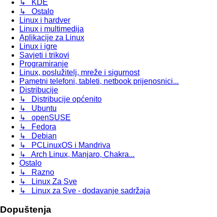
↳ KDE
↳ Ostalo
Linux i hardver
Linux i multimedija
Aplikacije za Linux
Linux i igre
Savjeti i trikovi
Programiranje
Linux, poslužitelj, mreže i sigurnost
Pametni telefoni, tableti, netbook prijenosnici...
Distribucije
↳ Distribucije općenito
↳ Ubuntu
↳ openSUSE
↳ Fedora
↳ Debian
↳ PCLinuxOS i Mandriva
↳ Arch Linux, Manjaro, Chakra...
Ostalo
↳ Razno
↳ Linux Za Sve
↳ Linux za Sve - dodavanje sadržaja
Dopuštenja