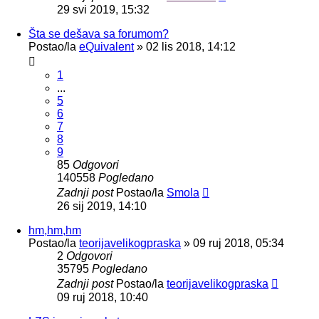
29 svi 2019, 15:32
Šta se dešava sa forumom?
Postao/la
eQuivalent
»
02 lis 2018, 14:12
1
...
5
6
7
8
9
85
Odgovori
140558
Pogledano
Zadnji post
Postao/la
Smola
26 sij 2019, 14:10
hm,hm,hm
Postao/la
teorijavelikogpraska
»
09 ruj 2018, 05:34
2
Odgovori
35795
Pogledano
Zadnji post
Postao/la
teorijavelikogpraska
09 ruj 2018, 10:40