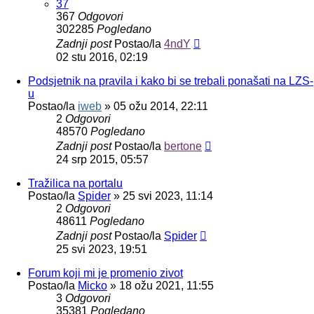
37
367
Odgovori
302285
Pogledano
Zadnji post
Postao/la
4ndY
02 stu 2016, 02:19
Podsjetnik na pravila i kako bi se trebali ponašati na LZS-
u
Postao/la
iweb
»
05 ožu 2014, 22:11
2
Odgovori
48570
Pogledano
Zadnji post
Postao/la
bertone
24 srp 2015, 05:57
Tražilica na portalu
Postao/la
Spider
»
25 svi 2023, 11:14
2
Odgovori
48611
Pogledano
Zadnji post
Postao/la
Spider
25 svi 2023, 19:51
Forum koji mi je promenio zivot
Postao/la
Micko
»
18 ožu 2021, 11:55
3
Odgovori
35381
Pogledano