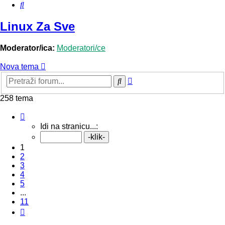
Pretražnik
Linux Za Sve
Moderator/ica:
Moderatori/ce
Nova tema
Napredno
Pretražnik
pretraživanje
258 tema
Stranica:
1
/
11
.
Idi na stranicu...:
1
2
3
4
5
...
11
Sljedeća