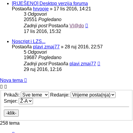
[RIJEŠENO] Desktop verzija foruma
Postao/la
hrvooje
»
17 lis 2016, 14:21
3
Odgovori
20551
Pogledano
Zadnji post
Postao/la
Vl@do
17 lis 2016, 15:32
Noscript i LZS...
Postao/la
plavi zmaj77
»
28 ruj 2016, 22:57
5
Odgovori
19687
Pogledano
Zadnji post
Postao/la
plavi zmaj77
29 ruj 2016, 12:16
Nova tema
Prikaži:
Redanje:
Smjer:
258 tema
Stranica: