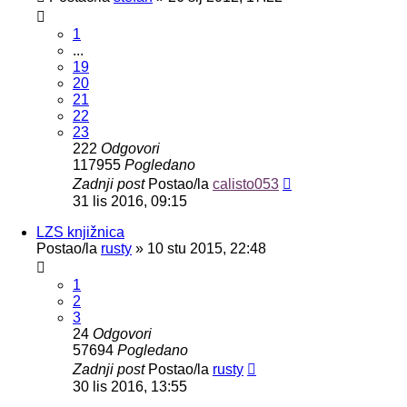
1
...
19
20
21
22
23
222
Odgovori
117955
Pogledano
Zadnji post
Postao/la
calisto053
31 lis 2016, 09:15
LZS knjižnica
Postao/la
rusty
»
10 stu 2015, 22:48
1
2
3
24
Odgovori
57694
Pogledano
Zadnji post
Postao/la
rusty
30 lis 2016, 13:55