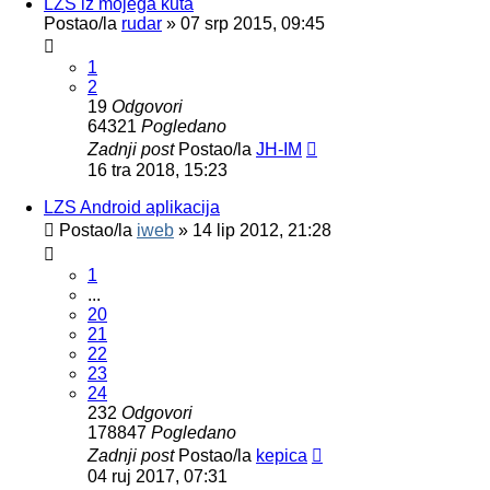
LZS iz mojega kuta
Postao/la
rudar
»
07 srp 2015, 09:45
1
2
19
Odgovori
64321
Pogledano
Zadnji post
Postao/la
JH-IM
16 tra 2018, 15:23
LZS Android aplikacija
Postao/la
iweb
»
14 lip 2012, 21:28
1
...
20
21
22
23
24
232
Odgovori
178847
Pogledano
Zadnji post
Postao/la
kepica
04 ruj 2017, 07:31