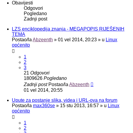
Obavijesti
Odgovori
Pogledano
Zadnji post
LZS enciklopedija znanja - MEGAPOPIS RIJEŠENIH
TEMA
Postao/la
Abzeenth
»
01 vel 2014, 20:23
» u
Linux
općenito
1
2
3
21
Odgovori
1809626
Pogledano
Zadnji post
Postao/la
Abzeenth
01 vel 2014, 20:55
Upute za postanje slika, videa i URL-ova na forum
Postao/la
max360se
»
15 stu 2013, 16:57
» u
Linux
općenito
1
2