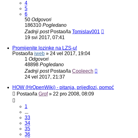
4
5
6
50
Odgovori
186310
Pogledano
Zadnji post
Postao/la
Tomislav001
19 svi 2017, 07:41
Promijenite lozinke na LZS-u!
Postao/la
iweb
»
24 vel 2017, 19:04
1
Odgovori
48898
Pogledano
Zadnji post
Postao/la
Cooleech
24 vel 2017, 21:37
HOW (HrOpenWiki) - pitanja, prijedlozi, pomoć
Postao/la
Grof
»
22 pro 2008, 08:09
1
...
33
34
35
36