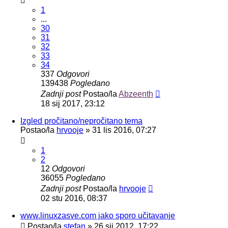
1
...
30
31
32
33
34
337
Odgovori
139438
Pogledano
Zadnji post
Postao/la
Abzeenth
18 sij 2017, 23:12
Izgled pročitano/nepročitano tema
Postao/la
hrvooje
»
31 lis 2016, 07:27
1
2
12
Odgovori
36055
Pogledano
Zadnji post
Postao/la
hrvooje
02 stu 2016, 08:37
www.linuxzasve.com jako sporo učitavanje
Postao/la
stefan
»
26 sij 2012, 17:22