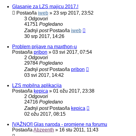
Glasanje za LZS majicu 2017.!
Postao/la
iweb
»
23 srp 2017, 23:52
3
Odgovori
41751
Pogledano
Zadnji post
Postao/la
iweb
30 srp 2017, 14:26
Problem prijave na maxthon-u
Postao/la
pribon
»
03 svi 2017, 07:54
2
Odgovori
29784
Pogledano
Zadnji post
Postao/la
pribon
03 svi 2017, 14:42
LZS mobilna aplikacija
Postao/la
kepica
»
01 ožu 2017, 23:38
2
Odgovori
24716
Pogledano
Zadnji post
Postao/la
kepica
02 ožu 2017, 08:15
[VAŽNO!] Glas naroda - promjene na forumu
Postao/la
Abzeenth
»
16 stu 2011, 11:43