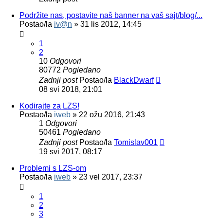
Podržite nas, postavite naš banner na vaš sajt/blog/...
Postao/la
iv@n
»
31 lis 2012, 14:45
1
2
10
Odgovori
80772
Pogledano
Zadnji post
Postao/la
BlackDwarf
08 svi 2018, 21:01
Kodirajte za LZS!
Postao/la
iweb
»
22 ožu 2016, 21:43
1
Odgovori
50461
Pogledano
Zadnji post
Postao/la
Tomislav001
19 svi 2017, 08:17
Problemi s LZS-om
Postao/la
iweb
»
23 vel 2017, 23:37
1
2
3