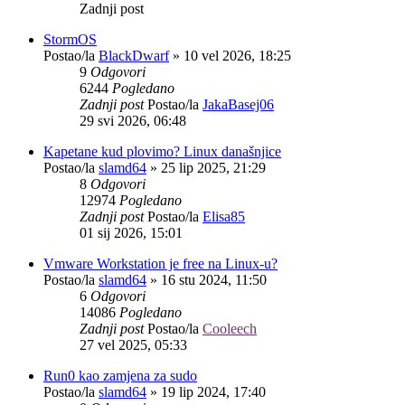
Zadnji post
StormOS
Postao/la
BlackDwarf
»
10 vel 2026, 18:25
9
Odgovori
6244
Pogledano
Zadnji post
Postao/la
JakaBasej06
29 svi 2026, 06:48
Kapetane kud plovimo? Linux današnjice
Postao/la
slamd64
»
25 lip 2025, 21:29
8
Odgovori
12974
Pogledano
Zadnji post
Postao/la
Elisa85
01 sij 2026, 15:01
Vmware Workstation je free na Linux-u?
Postao/la
slamd64
»
16 stu 2024, 11:50
6
Odgovori
14086
Pogledano
Zadnji post
Postao/la
Cooleech
27 vel 2025, 05:33
Run0 kao zamjena za sudo
Postao/la
slamd64
»
19 lip 2024, 17:40