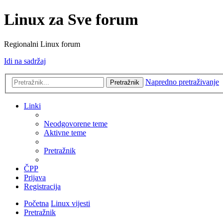
Linux za Sve forum
Regionalni Linux forum
Idi na sadržaj
Napredno pretraživanje
Pretražnik
Linki
Neodgovorene teme
Aktivne teme
Pretražnik
ČPP
Prijava
Registracija
Početna
Linux vijesti
Pretražnik