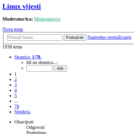
Linux vijesti
Moderator/ica:
Moderatori/ce
Nova tema
Napredno pretraživanje
Pretražnik
1938 tema
Stranica:
1
/
78
.
Idi na stranicu...:
1
2
3
4
5
...
78
Sljedeća
Obavijesti
Odgovori
Pogledano