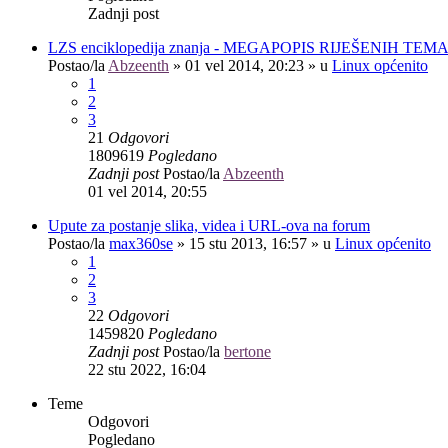
Zadnji post
LZS enciklopedija znanja - MEGAPOPIS RIJEŠENIH TEM
Postao/la
Abzeenth
»
01 vel 2014, 20:23
» u
Linux općenito
1
2
3
21
Odgovori
1809619
Pogledano
Zadnji post
Postao/la
Abzeenth
01 vel 2014, 20:55
Upute za postanje slika, videa i URL-ova na forum
Postao/la
max360se
»
15 stu 2013, 16:57
» u
Linux općenito
1
2
3
22
Odgovori
1459820
Pogledano
Zadnji post
Postao/la
bertone
22 stu 2022, 16:04
Teme
Odgovori
Pogledano