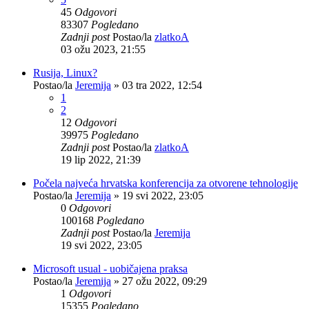
45
Odgovori
83307
Pogledano
Zadnji post
Postao/la
zlatkoA
03 ožu 2023, 21:55
Rusija, Linux?
Postao/la
Jeremija
»
03 tra 2022, 12:54
1
2
12
Odgovori
39975
Pogledano
Zadnji post
Postao/la
zlatkoA
19 lip 2022, 21:39
Počela najveća hrvatska konferencija za otvorene tehnologije
Postao/la
Jeremija
»
19 svi 2022, 23:05
0
Odgovori
100168
Pogledano
Zadnji post
Postao/la
Jeremija
19 svi 2022, 23:05
Microsoft usual - uobičajena praksa
Postao/la
Jeremija
»
27 ožu 2022, 09:29
1
Odgovori
15355
Pogledano