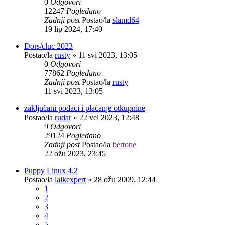
0
Odgovori
12247
Pogledano
Zadnji post
Postao/la
slamd64
19 lip 2024, 17:40
Dors/cluc 2023
Postao/la
rusty
»
11 svi 2023, 13:05
0
Odgovori
77862
Pogledano
Zadnji post
Postao/la
rusty
11 svi 2023, 13:05
zaključani podaci i plaćanje otkupnine
Postao/la
rudar
»
22 vel 2023, 12:48
9
Odgovori
29124
Pogledano
Zadnji post
Postao/la
bertone
22 ožu 2023, 23:45
Puppy Linux 4.2
Postao/la
laikexpert
»
28 ožu 2009, 12:44
1
2
3
4
5