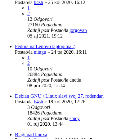
Postao/la
b4sh
»
25 kol 2020, 16:12
1
2
12
Odgovori
27160
Pogledano
Zadnji post
Postao/la
jorgovan
05 sij 2021, 19:12
Fedora na Lenovo laptopima :)
Postao/la
niingu
»
24 tra 2020, 16:11
1
2
10
Odgovori
26884
Pogledano
Zadnji post
Postao/la
anetlu
08 pro 2020, 12:14
Debian GNU / Linux slavi svoj 27. rođendan
Postao/la
b4sh
»
18 kol 2020, 17:26
3
Odgovori
18426
Pogledano
Zadnji post
Postao/la
shicy
01 ruj 2020, 13:44
Blagi pad linuxa