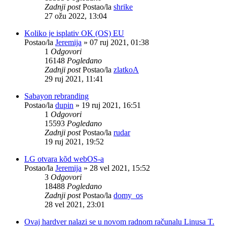
Zadnji post
Postao/la
shrike
27 ožu 2022, 13:04
Koliko je isplativ OK (OS) EU
Postao/la
Jeremija
»
07 ruj 2021, 01:38
1
Odgovori
16148
Pogledano
Zadnji post
Postao/la
zlatkoA
29 ruj 2021, 11:41
Sabayon rebranding
Postao/la
dupin
»
19 ruj 2021, 16:51
1
Odgovori
15593
Pogledano
Zadnji post
Postao/la
rudar
19 ruj 2021, 19:52
LG otvara kõd webOS-a
Postao/la
Jeremija
»
28 vel 2021, 15:52
3
Odgovori
18488
Pogledano
Zadnji post
Postao/la
domy_os
28 vel 2021, 23:01
Ovaj hardver nalazi se u novom radnom računalu Linusa T.