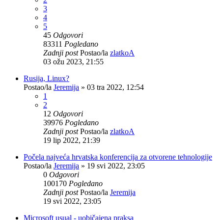
3
4
5
45
Odgovori
83311
Pogledano
Zadnji post
Postao/la
zlatkoA
03 ožu 2023, 21:55
Rusija, Linux?
Postao/la
Jeremija
»
03 tra 2022, 12:54
1
2
12
Odgovori
39976
Pogledano
Zadnji post
Postao/la
zlatkoA
19 lip 2022, 21:39
Počela najveća hrvatska konferencija za otvorene tehnologije
Postao/la
Jeremija
»
19 svi 2022, 23:05
0
Odgovori
100170
Pogledano
Zadnji post
Postao/la
Jeremija
19 svi 2022, 23:05
Microsoft usual - uobičajena praksa