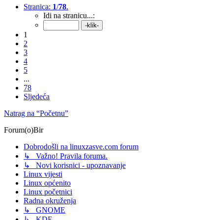
Stranica:
1
/
78
.
Idi na stranicu...:
1
2
3
4
5
...
78
Sljedeća
Natrag na “Početnu”
Forum(o)Bir
Dobrodošli na linuxzasve.com forum
↳ Važno! Pravila foruma.
↳ Novi korisnici - upoznavanje
Linux vijesti
Linux općenito
Linux početnici
Radna okruženja
↳ GNOME
↳ KDE