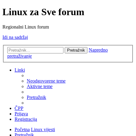
Linux za Sve forum
Regionalni Linux forum
Idi na sadržaj
Napredno
Pretražnik
pretraživanje
Linki
Neodgovorene teme
Aktivne teme
Pretražnik
ČPP
Prijava
Registracija
Početna
Linux vijesti
Pretražnik