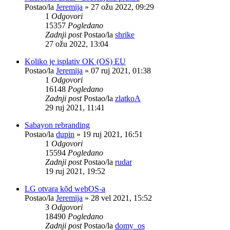
Postao/la
Jeremija
»
27 ožu 2022, 09:29
1
Odgovori
15357
Pogledano
Zadnji post
Postao/la
shrike
27 ožu 2022, 13:04
Koliko je isplativ OK (OS) EU
Postao/la
Jeremija
»
07 ruj 2021, 01:38
1
Odgovori
16148
Pogledano
Zadnji post
Postao/la
zlatkoA
29 ruj 2021, 11:41
Sabayon rebranding
Postao/la
dupin
»
19 ruj 2021, 16:51
1
Odgovori
15594
Pogledano
Zadnji post
Postao/la
rudar
19 ruj 2021, 19:52
LG otvara kõd webOS-a
Postao/la
Jeremija
»
28 vel 2021, 15:52
3
Odgovori
18490
Pogledano
Zadnji post
Postao/la
domy_os