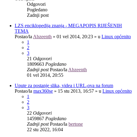
Odgovori
Pogledano
Zadnji post
LZS enciklopedija znanja - MEGAPOPIS RIJEŠENIH
TEMA
Postao/la
Abzeenth
»
01 vel 2014, 20:23
» u
Linux općenito
1
2
3
21
Odgovori
1809663
Pogledano
Zadnji post
Postao/la
Abzeenth
01 vel 2014, 20:55
Upute za postanje slika, videa i URL-ova na forum
Postao/la
max360se
»
15 stu 2013, 16:57
» u
Linux općenito
1
2
3
22
Odgovori
1459867
Pogledano
Zadnji post
Postao/la
bertone
22 stu 2022, 16:04