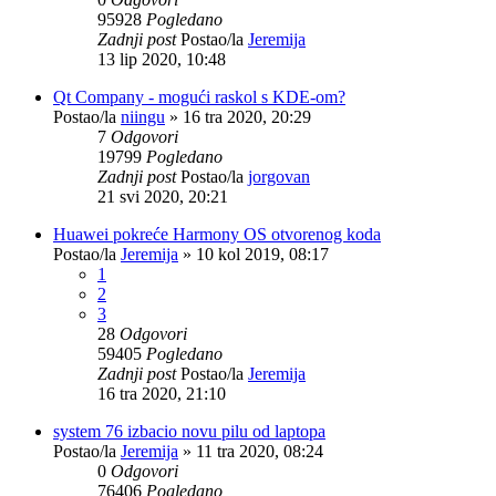
95928
Pogledano
Zadnji post
Postao/la
Jeremija
13 lip 2020, 10:48
Qt Company - mogući raskol s KDE-om?
Postao/la
niingu
»
16 tra 2020, 20:29
7
Odgovori
19799
Pogledano
Zadnji post
Postao/la
jorgovan
21 svi 2020, 20:21
Huawei pokreće Harmony OS otvorenog koda
Postao/la
Jeremija
»
10 kol 2019, 08:17
1
2
3
28
Odgovori
59405
Pogledano
Zadnji post
Postao/la
Jeremija
16 tra 2020, 21:10
system 76 izbacio novu pilu od laptopa
Postao/la
Jeremija
»
11 tra 2020, 08:24
0
Odgovori
76406
Pogledano