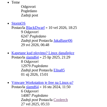
Teme
Odgovori
Pogledano
Zadnji post
StormOS
Postao/la
BlackDwarf
»
10 vel 2026, 18:25
9
Odgovori
6247
Pogledano
Zadnji post
Postao/la
JakaBasej06
29 svi 2026, 06:48
Kapetane kud plovimo? Linux današnjice
Postao/la
slamd64
»
25 lip 2025, 21:29
8
Odgovori
12979
Pogledano
Zadnji post
Postao/la
Elisa85
01 sij 2026, 15:01
Vmware Workstation je free na Linux-u?
Postao/la
slamd64
»
16 stu 2024, 11:50
6
Odgovori
14087
Pogledano
Zadnji post
Postao/la
Cooleech
27 vel 2025, 05:33