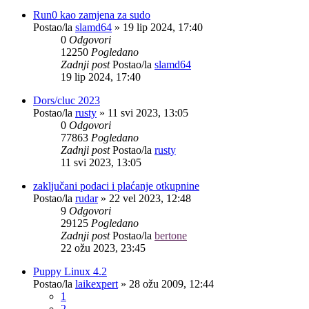
Run0 kao zamjena za sudo
Postao/la
slamd64
»
19 lip 2024, 17:40
0
Odgovori
12250
Pogledano
Zadnji post
Postao/la
slamd64
19 lip 2024, 17:40
Dors/cluc 2023
Postao/la
rusty
»
11 svi 2023, 13:05
0
Odgovori
77863
Pogledano
Zadnji post
Postao/la
rusty
11 svi 2023, 13:05
zaključani podaci i plaćanje otkupnine
Postao/la
rudar
»
22 vel 2023, 12:48
9
Odgovori
29125
Pogledano
Zadnji post
Postao/la
bertone
22 ožu 2023, 23:45
Puppy Linux 4.2
Postao/la
laikexpert
»
28 ožu 2009, 12:44
1
2