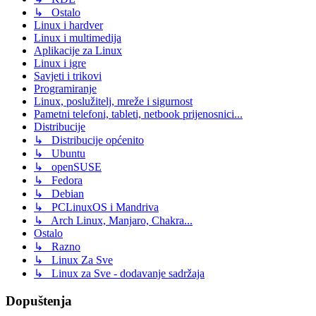
↳ Ostalo
Linux i hardver
Linux i multimedija
Aplikacije za Linux
Linux i igre
Savjeti i trikovi
Programiranje
Linux, poslužitelj, mreže i sigurnost
Pametni telefoni, tableti, netbook prijenosnici...
Distribucije
↳ Distribucije općenito
↳ Ubuntu
↳ openSUSE
↳ Fedora
↳ Debian
↳ PCLinuxOS i Mandriva
↳ Arch Linux, Manjaro, Chakra...
Ostalo
↳ Razno
↳ Linux Za Sve
↳ Linux za Sve - dodavanje sadržaja
Dopuštenja