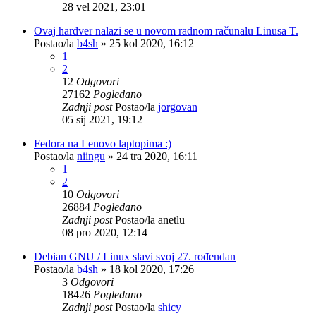
28 vel 2021, 23:01
Ovaj hardver nalazi se u novom radnom računalu Linusa T.
Postao/la
b4sh
»
25 kol 2020, 16:12
1
2
12
Odgovori
27162
Pogledano
Zadnji post
Postao/la
jorgovan
05 sij 2021, 19:12
Fedora na Lenovo laptopima :)
Postao/la
niingu
»
24 tra 2020, 16:11
1
2
10
Odgovori
26884
Pogledano
Zadnji post
Postao/la
anetlu
08 pro 2020, 12:14
Debian GNU / Linux slavi svoj 27. rođendan
Postao/la
b4sh
»
18 kol 2020, 17:26
3
Odgovori
18426
Pogledano
Zadnji post
Postao/la
shicy