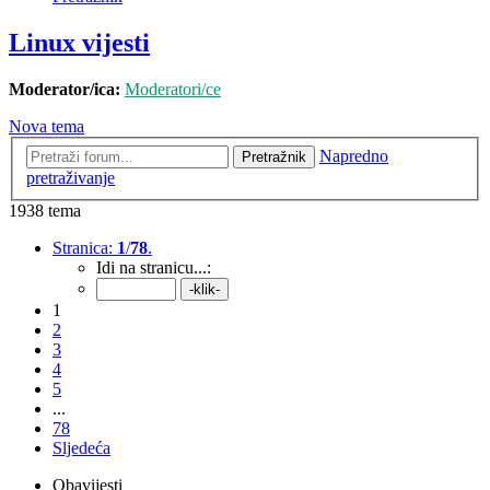
Linux vijesti
Moderator/ica:
Moderatori/ce
Nova tema
Napredno
Pretražnik
pretraživanje
1938 tema
Stranica:
1
/
78
.
Idi na stranicu...:
1
2
3
4
5
...
78
Sljedeća
Obavijesti