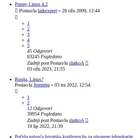
Puppy Linux 4.2
Postao/la
laikexpert
»
28 ožu 2009, 12:44
1
2
3
4
5
45
Odgovori
83245
Pogledano
Zadnji post
Postao/la
zlatkoA
03 ožu 2023, 21:55
Rusija, Linux?
Postao/la
Jeremija
»
03 tra 2022, 12:54
1
2
12
Odgovori
39954
Pogledano
Zadnji post
Postao/la
zlatkoA
19 lip 2022, 21:39
Počela najveća hrvatska konferencija za otvorene tehnologije