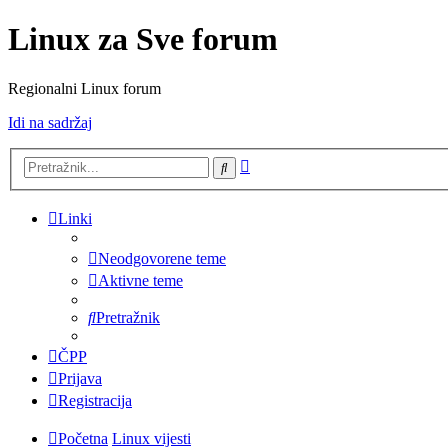
Linux za Sve forum
Regionalni Linux forum
Idi na sadržaj
Napredno
Pretražnik
pretraživanje
Linki
Neodgovorene teme
Aktivne teme
Pretražnik
ČPP
Prijava
Registracija
Početna
Linux vijesti