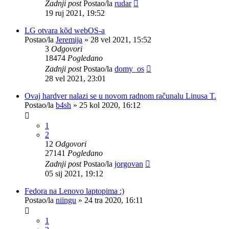
Zadnji post
Postao/la
rudar
19 ruj 2021, 19:52
LG otvara kõd webOS-a
Postao/la
Jeremija
»
28 vel 2021, 15:52
3
Odgovori
18474
Pogledano
Zadnji post
Postao/la
domy_os
28 vel 2021, 23:01
Ovaj hardver nalazi se u novom radnom računalu Linusa T.
Postao/la
b4sh
»
25 kol 2020, 16:12
1
2
12
Odgovori
27141
Pogledano
Zadnji post
Postao/la
jorgovan
05 sij 2021, 19:12
Fedora na Lenovo laptopima :)
Postao/la
niingu
»
24 tra 2020, 16:11
1