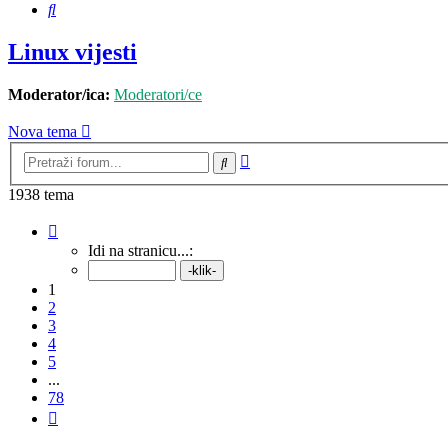
Pretražnik
Linux vijesti
Moderator/ica:
Moderatori/ce
Nova tema
Napredno
Pretražnik
pretraživanje
1938 tema
Stranica:
1
/
78
.
Idi na stranicu...:
1
2
3
4
5
...
78
Sljedeća