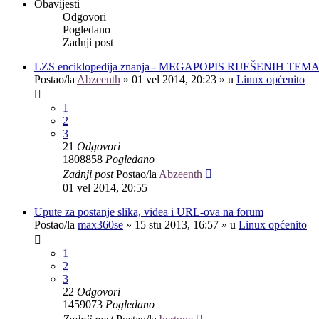
Obavijesti
Odgovori
Pogledano
Zadnji post
LZS enciklopedija znanja - MEGAPOPIS RIJEŠENIH TEM
Postao/la
Abzeenth
»
01 vel 2014, 20:23
» u
Linux općenito
1
2
3
21
Odgovori
1808858
Pogledano
Zadnji post
Postao/la
Abzeenth
01 vel 2014, 20:55
Upute za postanje slika, videa i URL-ova na forum
Postao/la
max360se
»
15 stu 2013, 16:57
» u
Linux općenito
1
2
3
22
Odgovori
1459073
Pogledano