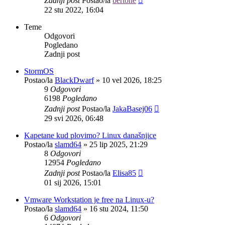
Zadnji post
Postao/la
bertone
22 stu 2022, 16:04
Teme
Odgovori
Pogledano
Zadnji post
StormOS
Postao/la
BlackDwarf
»
10 vel 2026, 18:25
9
Odgovori
6198
Pogledano
Zadnji post
Postao/la
JakaBasej06
29 svi 2026, 06:48
Kapetane kud plovimo? Linux današnjice
Postao/la
slamd64
»
25 lip 2025, 21:29
8
Odgovori
12954
Pogledano
Zadnji post
Postao/la
Elisa85
01 sij 2026, 15:01
Vmware Workstation je free na Linux-u?
Postao/la
slamd64
»
16 stu 2024, 11:50
6
Odgovori