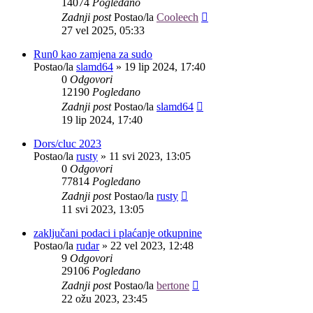
14074
Pogledano
Zadnji post
Postao/la
Cooleech
27 vel 2025, 05:33
Run0 kao zamjena za sudo
Postao/la
slamd64
»
19 lip 2024, 17:40
0
Odgovori
12190
Pogledano
Zadnji post
Postao/la
slamd64
19 lip 2024, 17:40
Dors/cluc 2023
Postao/la
rusty
»
11 svi 2023, 13:05
0
Odgovori
77814
Pogledano
Zadnji post
Postao/la
rusty
11 svi 2023, 13:05
zaključani podaci i plaćanje otkupnine
Postao/la
rudar
»
22 vel 2023, 12:48
9
Odgovori
29106
Pogledano
Zadnji post
Postao/la
bertone
22 ožu 2023, 23:45