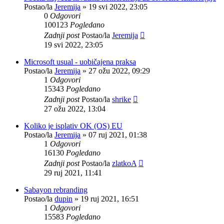
Postao/la
Jeremija
»
19 svi 2022, 23:05
0
Odgovori
100123
Pogledano
Zadnji post
Postao/la
Jeremija
19 svi 2022, 23:05
Microsoft usual - uobičajena praksa
Postao/la
Jeremija
»
27 ožu 2022, 09:29
1
Odgovori
15343
Pogledano
Zadnji post
Postao/la
shrike
27 ožu 2022, 13:04
Koliko je isplativ OK (OS) EU
Postao/la
Jeremija
»
07 ruj 2021, 01:38
1
Odgovori
16130
Pogledano
Zadnji post
Postao/la
zlatkoA
29 ruj 2021, 11:41
Sabayon rebranding
Postao/la
dupin
»
19 ruj 2021, 16:51
1
Odgovori
15583
Pogledano