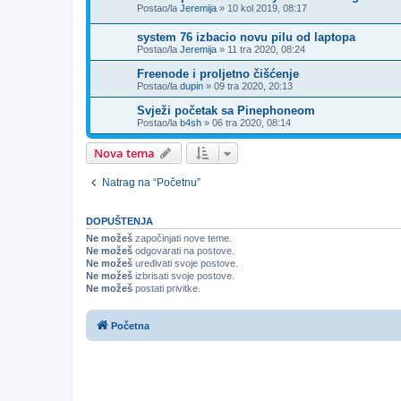
Postao/la
Jeremija
»
10 kol 2019, 08:17
system 76 izbacio novu pilu od laptopa
Postao/la
Jeremija
»
11 tra 2020, 08:24
Freenode i proljetno čišćenje
Postao/la
dupin
»
09 tra 2020, 20:13
Svježi početak sa Pinephoneom
Postao/la
b4sh
»
06 tra 2020, 08:14
Nova tema
Natrag na “Početnu”
DOPUŠTENJA
Ne možeš
započinjati nove teme.
Ne možeš
odgovarati na postove.
Ne možeš
uređivati svoje postove.
Ne možeš
izbrisati svoje postove.
Ne možeš
postati privitke.
Početna