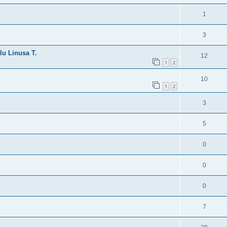
1
3
lu Linusa T.
12
1
2
10
1
2
3
5
0
0
0
7