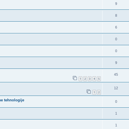
9
8
6
0
0
9
45
1
2
3
4
5
12
1
2
ne tehnologije
0
1
1