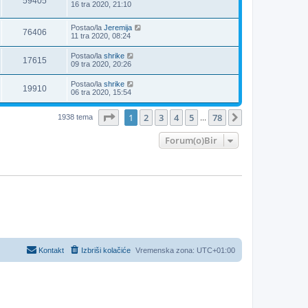
59405
16 tra 2020, 21:10
Postao/la
Jeremija
76406
11 tra 2020, 08:24
Postao/la
shrike
17615
09 tra 2020, 20:26
Postao/la
shrike
19910
06 tra 2020, 15:54
Stranica:
1
/
78
.
1
2
3
4
5
78
Sljedeća
1938 tema
...
Forum(o)Bir
Kontakt
Izbriši kolačiće
Vremenska zona:
UTC+01:00