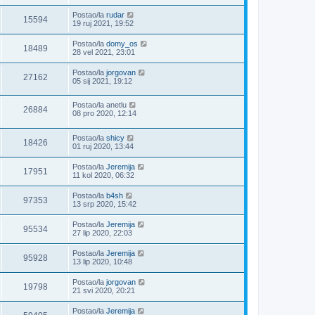
Postao/la
rudar
15594
19 ruj 2021, 19:52
Postao/la
domy_os
18489
28 vel 2021, 23:01
Postao/la
jorgovan
27162
05 sij 2021, 19:12
Postao/la
anetlu
26884
08 pro 2020, 12:14
Postao/la
shicy
18426
01 ruj 2020, 13:44
Postao/la
Jeremija
17951
11 kol 2020, 06:32
Postao/la
b4sh
97353
13 srp 2020, 15:42
Postao/la
Jeremija
95534
27 lip 2020, 22:03
Postao/la
Jeremija
95928
13 lip 2020, 10:48
Postao/la
jorgovan
19798
21 svi 2020, 20:21
Postao/la
Jeremija