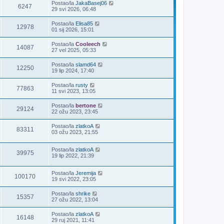
Postao/la
JakaBasej06
6247
29 svi 2026, 06:48
Postao/la
Elisa85
12978
01 sij 2026, 15:01
Postao/la
Cooleech
14087
27 vel 2025, 05:33
Postao/la
slamd64
12250
19 lip 2024, 17:40
Postao/la
rusty
77863
11 svi 2023, 13:05
Postao/la
bertone
29124
22 ožu 2023, 23:45
Postao/la
zlatkoA
83311
03 ožu 2023, 21:55
Postao/la
zlatkoA
39975
19 lip 2022, 21:39
Postao/la
Jeremija
100170
19 svi 2022, 23:05
Postao/la
shrike
15357
27 ožu 2022, 13:04
Postao/la
zlatkoA
16148
29 ruj 2021, 11:41