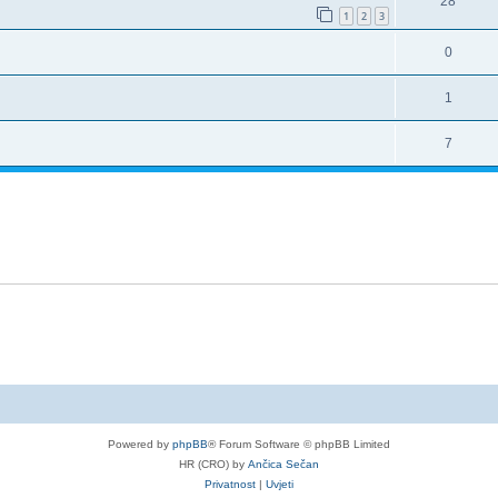
28
1
2
3
0
1
7
Powered by
phpBB
® Forum Software © phpBB Limited
HR (CRO) by
Ančica Sečan
Privatnost
|
Uvjeti