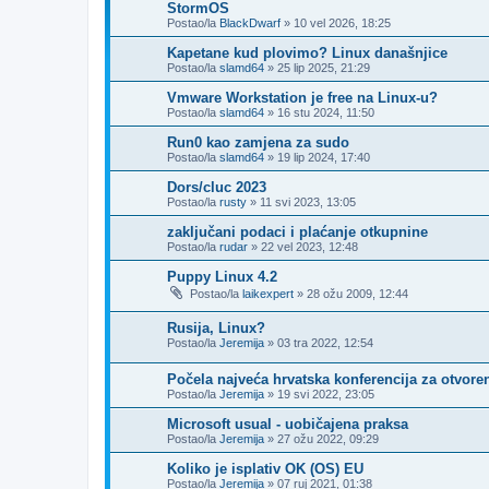
StormOS
Postao/la
BlackDwarf
»
10 vel 2026, 18:25
Kapetane kud plovimo? Linux današnjice
Postao/la
slamd64
»
25 lip 2025, 21:29
Vmware Workstation je free na Linux-u?
Postao/la
slamd64
»
16 stu 2024, 11:50
Run0 kao zamjena za sudo
Postao/la
slamd64
»
19 lip 2024, 17:40
Dors/cluc 2023
Postao/la
rusty
»
11 svi 2023, 13:05
zaključani podaci i plaćanje otkupnine
Postao/la
rudar
»
22 vel 2023, 12:48
Puppy Linux 4.2
Postao/la
laikexpert
»
28 ožu 2009, 12:44
Rusija, Linux?
Postao/la
Jeremija
»
03 tra 2022, 12:54
Počela najveća hrvatska konferencija za otvore
Postao/la
Jeremija
»
19 svi 2022, 23:05
Microsoft usual - uobičajena praksa
Postao/la
Jeremija
»
27 ožu 2022, 09:29
Koliko je isplativ OK (OS) EU
Postao/la
Jeremija
»
07 ruj 2021, 01:38