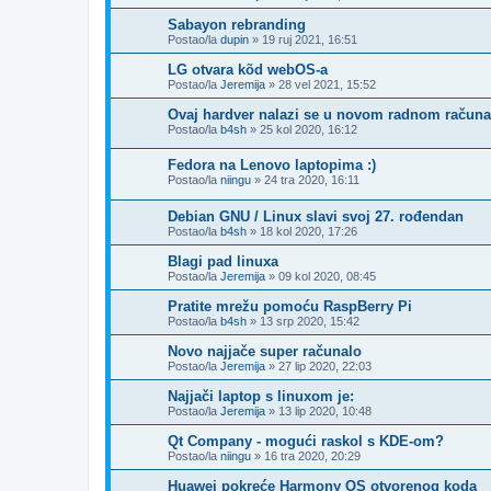
Sabayon rebranding
Postao/la
dupin
»
19 ruj 2021, 16:51
LG otvara kõd webOS-a
Postao/la
Jeremija
»
28 vel 2021, 15:52
Ovaj hardver nalazi se u novom radnom računa
Postao/la
b4sh
»
25 kol 2020, 16:12
Fedora na Lenovo laptopima :)
Postao/la
niingu
»
24 tra 2020, 16:11
Debian GNU / Linux slavi svoj 27. rođendan
Postao/la
b4sh
»
18 kol 2020, 17:26
Blagi pad linuxa
Postao/la
Jeremija
»
09 kol 2020, 08:45
Pratite mrežu pomoću RaspBerry Pi
Postao/la
b4sh
»
13 srp 2020, 15:42
Novo najjače super računalo
Postao/la
Jeremija
»
27 lip 2020, 22:03
Najjači laptop s linuxom je:
Postao/la
Jeremija
»
13 lip 2020, 10:48
Qt Company - mogući raskol s KDE-om?
Postao/la
niingu
»
16 tra 2020, 20:29
Huawei pokreće Harmony OS otvorenog koda