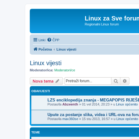
Linux za Sve foru
Regionalni Linux forum
Linki
ČPP
Početna
Linux vijesti
Linux vijesti
Moderator/ica:
Moderatori/ce
Pretražnik
Napre
Nova tema
OBAVIJESTI
LZS enciklopedija znanja - MEGAPOPIS RIJE
Postao/la
Abzeenth
»
01 vel 2014, 20:23
» u
Linux općenito
Upute za postanje slika, videa i URL-ova na fo
Postao/la
max360se
»
15 stu 2013, 16:57
» u
Linux općenito
TEME