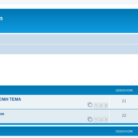
m
dno pretraživanje
ODGOVORI
ŠENIH TEMA
21
1
2
3
rum
22
1
2
3
ODGOVORI