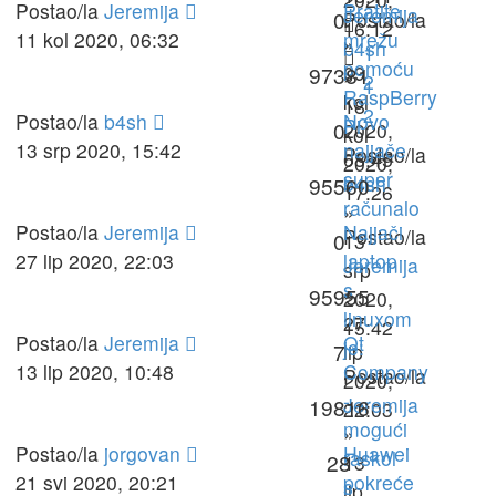
Postao/la
Jeremija
Pratite
Jeremija
0
Postao/la
16:12
11 kol 2020, 06:32
mrežu
»
b4sh
1
pomoću
09
97381
»
2
1
RaspBerry
kol
18
2
Postao/la
b4sh
Novo
Pi
0
2020,
kol
13 srp 2020, 15:42
najjače
Postao/la
08:45
2020,
super
b4sh
95560
17:26
računalo
»
Postao/la
Jeremija
Najjači
Postao/la
0
13
27 lip 2020, 22:03
laptop
Jeremija
srp
s
»
95955
2020,
linuxom
27
15:42
Postao/la
Jeremija
Qt
je:
7
lip
13 lip 2020, 10:48
Company
Postao/la
2020,
-
Jeremija
19816
22:03
mogući
»
Postao/la
jorgovan
Huawei
raskol
28
13
21 svi 2020, 20:21
pokreće
s
lip