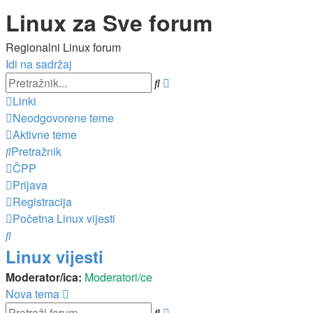
Linux za Sve forum
Regionalni Linux forum
Idi na sadržaj
Napredno
Pretražnik
pretraživanje
Linki
Neodgovorene teme
Aktivne teme
Pretražnik
ČPP
Prijava
Registracija
Početna
Linux vijesti
Pretražnik
Linux vijesti
Moderator/ica:
Moderatori/ce
Nova tema
Napredno
Pretražnik