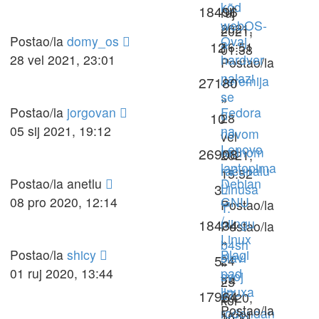
kõd
ruj
18496
ruj
webOS-
2021,
2021,
Postao/la
domy_os
Ovaj
a
12
16:51
01:38
28 vel 2021, 23:01
hardver
Postao/la
nalazi
Jeremija
27180
se
»
Postao/la
jorgovan
Fedora
u
10
28
05 sij 2021, 19:12
na
novom
vel
Lenovo
radnom
26908
2021,
laptopima
računalu
15:52
Postao/la
anetlu
Debian
:)
3
Linusa
08 pro 2020, 12:14
GNU
Postao/la
T.
/
niingu
18434
Postao/la
Linux
»
b4sh
Postao/la
shicy
Blagi
slavi
5
24
»
01 ruj 2020, 13:44
pad
svoj
tra
25
linuxa
27.
17964
2020,
kol
Postao/la
rođendan
16:11
2020,