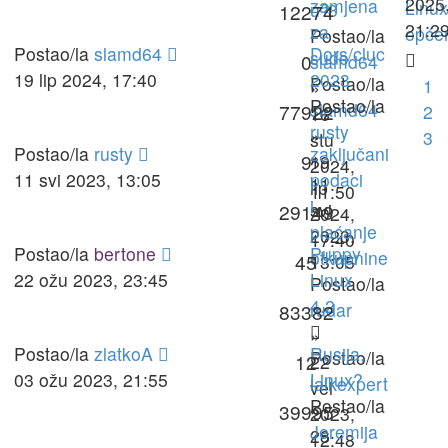
2025
zamjena
Linux
u?
3
12274
21:2
za
općen
Postao/la
Postao/la
slamd64
Dors/cluc
sudo
0
slamd64
19 lip 2024, 17:40
2023
Postao/la
1
»
Postao/la
slamd64
77922
2
16
rusty
»
3
stu
Postao/la
rusty
zaključani
»
9
19
2024,
11 svi 2023, 13:05
podaci
11
lip
11:50
i
svi
29149
2024,
plaćanje
2023,
17:40
Postao/la
bertone
Puppy
otkupnine
45
13:05
22 ožu 2023, 23:45
Linux
Postao/la
4.2
rudar
83382
»
Postao/la
zlatkoA
Rusija,
Postao/la
12
22
03 ožu 2023, 21:55
Linux?
laikexpert
vel
Postao/la
»
39995
2023,
Jeremija
28
12:48