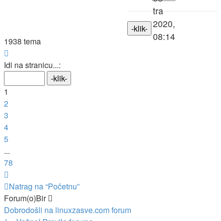
tra
2020,
08:14
1938 tema
Stranica:
1
/
78
.
Idi na stranicu...:
1
2
3
4
5
...
78
Sljedeća
Natrag na “Početnu”
Forum(o)Bir
Dobrodošli na linuxzasve.com forum