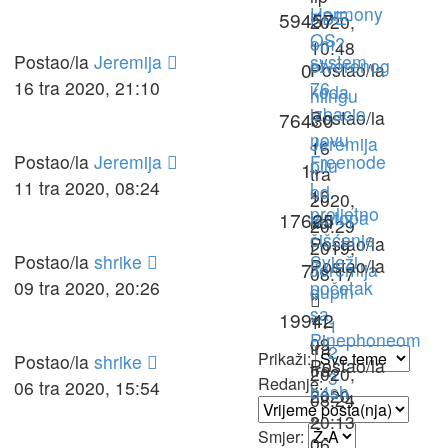
Harmony
KDE-
59457
2020,
OS
om?
10:48
Postao/la
Jeremija
system
otvorenog
0
Postao/la
16 tra 2020, 21:10
76
koda
niingu
izbacio
Postao/la
76430
»
novu
Jeremija
16
Postao/la
Jeremija
Freenode
pilu
1
»
tra
11 tra 2020, 08:24
i
od
10
2020,
proljetno
laptopa
17625
kol
20:29
čišćenje
Postao/la
2019,
Postao/la
shrike
Svježi
Postao/la
7
Jeremija
08:17
09 tra 2020, 20:26
početak
dupin
»
sa
»
19942
11
1
Pinephoneom
09
tra
2
Prikaži:
Postao/la
shrike
Postao/la
tra
2020,
3
Redanje:
06 tra 2020, 15:54
b4sh
2020,
08:24
»
20:13
Smjer:
06