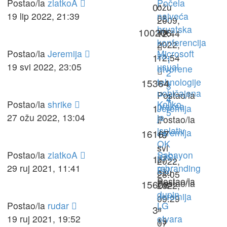
Postao/la
zlatkoA
Počela
»
0
ožu
19 lip 2022, 21:39
najveća
03
2009,
hrvatska
tra
100206
12:44
konferencija
2022,
Postao/la
Jeremija
Microsoft
za
1
12:54
1
19 svi 2022, 23:05
usual
otvorene
2
-
tehnologije
15364
1
3
uobičajena
Postao/la
2
4
Postao/la
shrike
Koliko
praksa
1
Jeremija
5
27 ožu 2022, 13:04
je
Postao/la
»
isplativ
Jeremija
16167
19
OK
»
svi
Postao/la
zlatkoA
Sabayon
(OS)
1
27
2022,
29 ruj 2021, 11:41
rebranding
EU
ožu
23:05
Postao/la
Postao/la
15608
2022,
dupin
Jeremija
09:29
Postao/la
rudar
LG
»
3
»
19 ruj 2021, 19:52
otvara
19
07