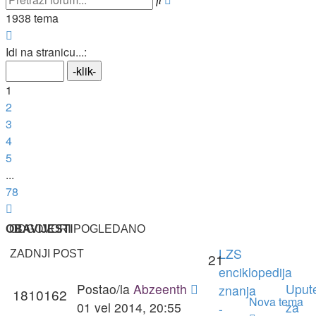
pretraživanje
1938 tema
Stranica:
1
/
78
.
Idi na stranicu...:
1
2
3
4
5
...
78
Sljedeća
OBAVIJESTI
ODGOVORI
POGLEDANO
LZS
ZADNJI POST
21
enciklopedija
Postao/la
Abzeenth
Uput
znanja
1810162
Nova tema
01 vel 2014, 20:55
za
-