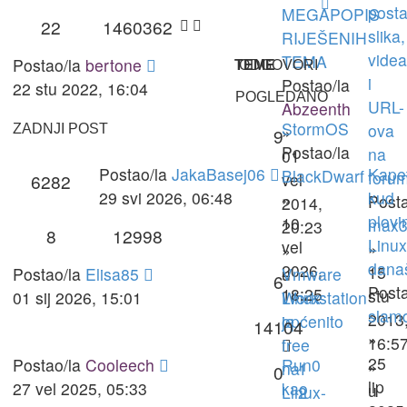
posta
MEGAPOPIS
22
1460362
slika,
RIJEŠENIH
videa
TEMA
Postao/la
bertone
TEME
ODGOVORI
i
Postao/la
22 stu 2022, 16:04
POGLEDANO
URL-
Abzeenth
StormOS
ova
ZADNJI POST
»
9
Postao/la
na
01
Postao/la
JakaBasej06
Kape
BlackDwarf
foru
vel
6282
29 svi 2026, 06:48
kud
»
Posta
2014,
plov
10
max3
20:23
8
12998
Linux
vel
»
»
današ
2026,
15
Postao/la
Elisa85
u
Vmware
6
Posta
18:25
stu
01 sij 2026, 15:01
Linux
Workstation
slam
2013
općenito
je
14104
»
16:5
free
25
Postao/la
Cooleech
Run0
»
na
1
0
lip
27 vel 2025, 05:33
kao
u
Linux-
2