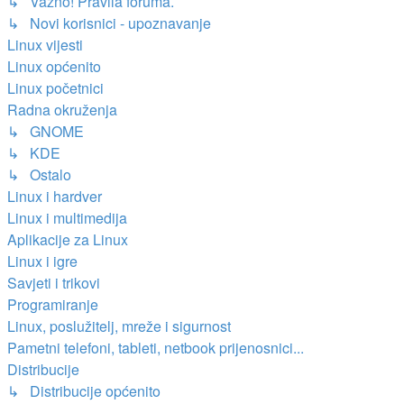
↳ Važno! Pravila foruma.
↳ Novi korisnici - upoznavanje
Linux vijesti
Linux općenito
Linux početnici
Radna okruženja
↳ GNOME
↳ KDE
↳ Ostalo
Linux i hardver
Linux i multimedija
Aplikacije za Linux
Linux i igre
Savjeti i trikovi
Programiranje
Linux, poslužitelj, mreže i sigurnost
Pametni telefoni, tableti, netbook prijenosnici...
Distribucije
↳ Distribucije općenito