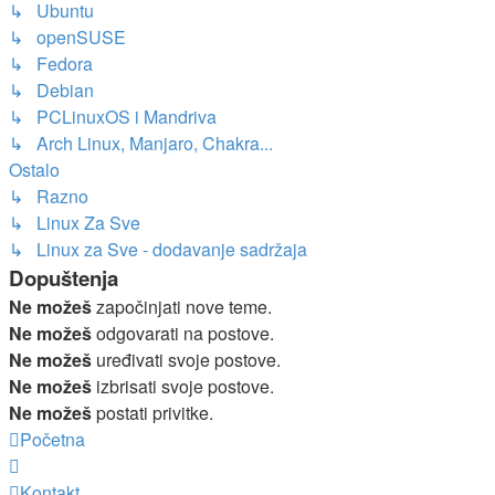
↳ Ubuntu
↳ openSUSE
↳ Fedora
↳ Debian
↳ PCLinuxOS i Mandriva
↳ Arch Linux, Manjaro, Chakra...
Ostalo
↳ Razno
↳ Linux Za Sve
↳ Linux za Sve - dodavanje sadržaja
Dopuštenja
Ne možeš
započinjati nove teme.
Ne možeš
odgovarati na postove.
Ne možeš
uređivati svoje postove.
Ne možeš
izbrisati svoje postove.
Ne možeš
postati privitke.
Početna
Kontakt