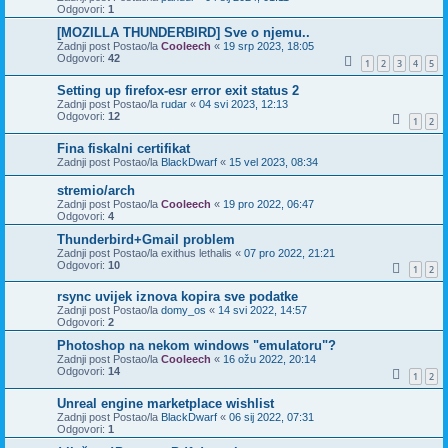
Odgovori:
1
[MOZILLA THUNDERBIRD] Sve o njemu..
Zadnji post Postao/la
Cooleech
«
19 srp 2023, 18:05
Odgovori:
42
1
2
3
4
5
Setting up firefox-esr error exit status 2
Zadnji post Postao/la
rudar
«
04 svi 2023, 12:13
Odgovori:
12
1
2
Fina fiskalni certifikat
Zadnji post Postao/la
BlackDwarf
«
15 vel 2023, 08:34
stremio/arch
Zadnji post Postao/la
Cooleech
«
19 pro 2022, 06:47
Odgovori:
4
Thunderbird+Gmail problem
Zadnji post Postao/la
exithus lethalis
«
07 pro 2022, 21:21
Odgovori:
10
1
2
rsync uvijek iznova kopira sve podatke
Zadnji post Postao/la
domy_os
«
14 svi 2022, 14:57
Odgovori:
2
Photoshop na nekom windows "emulatoru"?
Zadnji post Postao/la
Cooleech
«
16 ožu 2022, 20:14
Odgovori:
14
1
2
Unreal engine marketplace wishlist
Zadnji post Postao/la
BlackDwarf
«
06 sij 2022, 07:31
Odgovori:
1