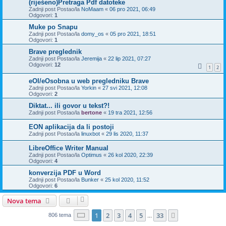
(riješeno)Pretraga Pdf datoteke
Zadnji post Postao/la
NoMaam
«
06 pro 2021, 06:49
Odgovori:
1
Muke po Snapu
Zadnji post Postao/la
domy_os
«
05 pro 2021, 18:51
Odgovori:
1
Brave preglednik
Zadnji post Postao/la
Jeremija
«
22 lip 2021, 07:27
Odgovori:
12
1
2
eOI/eOsobna u web pregledniku Brave
Zadnji post Postao/la
Yorkin
«
27 svi 2021, 12:08
Odgovori:
2
Diktat... ili govor u tekst?!
Zadnji post Postao/la
bertone
«
19 tra 2021, 12:56
EON aplikacija da li postoji
Zadnji post Postao/la
linuxbot
«
29 lis 2020, 11:37
LibreOffice Writer Manual
Zadnji post Postao/la
Optimus
«
26 kol 2020, 22:39
Odgovori:
4
konverzija PDF u Word
Zadnji post Postao/la
Bunker
«
25 kol 2020, 11:52
Odgovori:
6
Nova tema
Stranica:
1
/
33
.
1
2
3
4
5
33
Sljedeća
806 tema
...