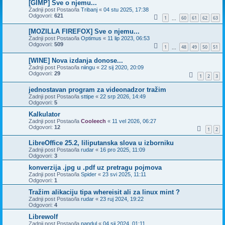
[GIMP] Sve o njemu...
Zadnji post Postao/la
Tribanj
«
04 stu 2025, 17:38
Odgovori:
621
1
60
61
62
63
...
[MOZILLA FIREFOX] Sve o njemu...
Zadnji post Postao/la
Optimus
«
11 lip 2023, 06:53
Odgovori:
509
1
48
49
50
51
...
[WINE] Nova izdanja donose...
Zadnji post Postao/la
niingu
«
22 sij 2020, 20:09
Odgovori:
29
1
2
3
jednostavan program za videonadzor tražim
Zadnji post Postao/la
sttipe
«
22 srp 2026, 14:49
Odgovori:
5
Kalkulator
Zadnji post Postao/la
Cooleech
«
11 vel 2026, 06:27
Odgovori:
12
1
2
LibreOffice 25.2, liliputanska slova u izborniku
Zadnji post Postao/la
rudar
«
16 pro 2025, 11:09
Odgovori:
3
konverzija .jpg u .pdf uz pretragu pojmova
Zadnji post Postao/la
Spider
«
23 svi 2025, 11:11
Odgovori:
1
Tražim alikaciju tipa whereisit ali za linux mint ?
Zadnji post Postao/la
rudar
«
23 ruj 2024, 19:22
Odgovori:
4
Librewolf
Zadnji post Postao/la
pandul
«
04 sij 2024, 01:11