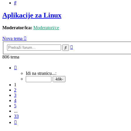
Pretražnik
Aplikacije za Linux
Moderator/ica:
Moderatori/ce
Nova tema
Napredno
Pretražnik
pretraživanje
806 tema
Stranica:
1
/
33
.
Idi na stranicu...:
1
2
3
4
5
...
33
Sljedeća