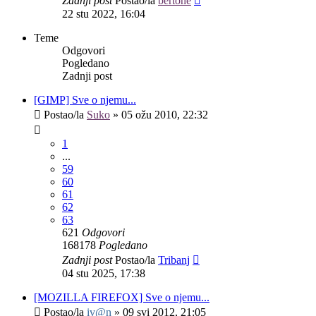
Zadnji post
Postao/la
bertone
22 stu 2022, 16:04
Teme
Odgovori
Pogledano
Zadnji post
[GIMP] Sve o njemu...
Postao/la
Suko
»
05 ožu 2010, 22:32
1
...
59
60
61
62
63
621
Odgovori
168178
Pogledano
Zadnji post
Postao/la
Tribanj
04 stu 2025, 17:38
[MOZILLA FIREFOX] Sve o njemu...
Postao/la
iv@n
»
09 svi 2012, 21:05