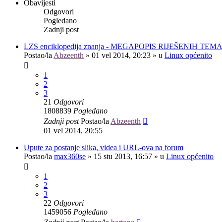
Obavijesti
Odgovori
Pogledano
Zadnji post
LZS enciklopedija znanja - MEGAPOPIS RIJEŠENIH TEM
Postao/la
Abzeenth
»
01 vel 2014, 20:23
» u
Linux općenito
1
2
3
21
Odgovori
1808839
Pogledano
Zadnji post
Postao/la
Abzeenth
01 vel 2014, 20:55
Upute za postanje slika, videa i URL-ova na forum
Postao/la
max360se
»
15 stu 2013, 16:57
» u
Linux općenito
1
2
3
22
Odgovori
1459056
Pogledano