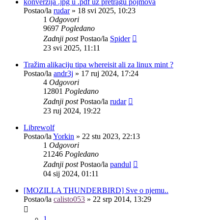
konverzija .jpg u .pdf uz pretragu pojmova
Postao/la
rudar
»
18 svi 2025, 10:23
1
Odgovori
9697
Pogledano
Zadnji post
Postao/la
Spider
23 svi 2025, 11:11
Tražim alikaciju tipa whereisit ali za linux mint ?
Postao/la
andr3j
»
17 ruj 2024, 17:24
4
Odgovori
12801
Pogledano
Zadnji post
Postao/la
rudar
23 ruj 2024, 19:22
Librewolf
Postao/la
Yorkin
»
22 stu 2023, 22:13
1
Odgovori
21246
Pogledano
Zadnji post
Postao/la
pandul
04 sij 2024, 01:11
[MOZILLA THUNDERBIRD] Sve o njemu..
Postao/la
calisto053
»
22 srp 2014, 13:29
1