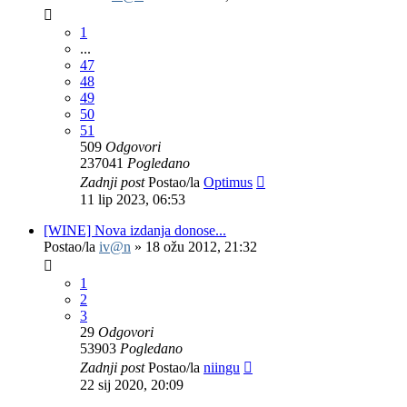
1
...
47
48
49
50
51
509
Odgovori
237041
Pogledano
Zadnji post
Postao/la
Optimus
11 lip 2023, 06:53
[WINE] Nova izdanja donose...
Postao/la
iv@n
»
18 ožu 2012, 21:32
1
2
3
29
Odgovori
53903
Pogledano
Zadnji post
Postao/la
niingu
22 sij 2020, 20:09