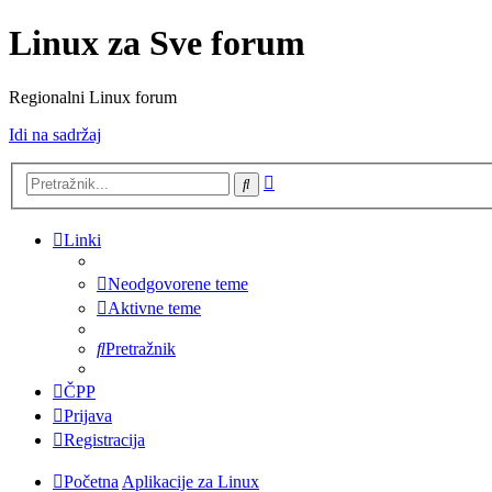
Linux za Sve forum
Regionalni Linux forum
Idi na sadržaj
Napredno
Pretražnik
pretraživanje
Linki
Neodgovorene teme
Aktivne teme
Pretražnik
ČPP
Prijava
Registracija
Početna
Aplikacije za Linux