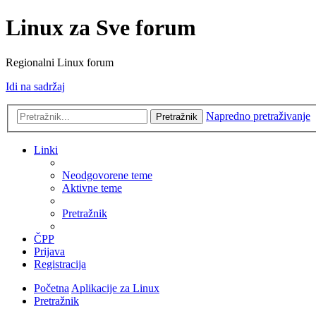
Linux za Sve forum
Regionalni Linux forum
Idi na sadržaj
Napredno pretraživanje
Pretražnik
Linki
Neodgovorene teme
Aktivne teme
Pretražnik
ČPP
Prijava
Registracija
Početna
Aplikacije za Linux
Pretražnik