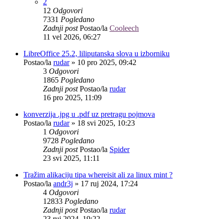
2
12
Odgovori
7331
Pogledano
Zadnji post
Postao/la
Cooleech
11 vel 2026, 06:27
LibreOffice 25.2, liliputanska slova u izborniku
Postao/la
rudar
»
10 pro 2025, 09:42
3
Odgovori
1865
Pogledano
Zadnji post
Postao/la
rudar
16 pro 2025, 11:09
konverzija .jpg u .pdf uz pretragu pojmova
Postao/la
rudar
»
18 svi 2025, 10:23
1
Odgovori
9728
Pogledano
Zadnji post
Postao/la
Spider
23 svi 2025, 11:11
Tražim alikaciju tipa whereisit ali za linux mint ?
Postao/la
andr3j
»
17 ruj 2024, 17:24
4
Odgovori
12833
Pogledano
Zadnji post
Postao/la
rudar
23 ruj 2024, 19:22