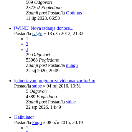
509
Odgovori
237262
Pogledano
Zadnji post
Postao/la
Optimus
11 lip 2023, 06:53
[WINE] Nova izdanja donose...
Postao/la
iv@n
»
18 ožu 2012, 21:32
1
2
3
29
Odgovori
53968
Pogledano
Zadnji post
Postao/la
niingu
22 sij 2020, 20:09
jednostavan program za videonadzor tražim
Postao/la
sttipe
»
04 ruj 2016, 19:51
5
Odgovori
4389
Pogledano
Zadnji post
Postao/la
sttipe
22 srp 2026, 14:49
Kalkulator
Postao/la
Fugu
»
08 ožu 2015, 20:19
1