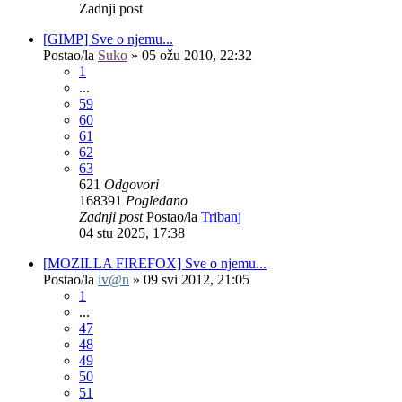
Zadnji post
[GIMP] Sve o njemu...
Postao/la
Suko
»
05 ožu 2010, 22:32
1
...
59
60
61
62
63
621
Odgovori
168391
Pogledano
Zadnji post
Postao/la
Tribanj
04 stu 2025, 17:38
[MOZILLA FIREFOX] Sve o njemu...
Postao/la
iv@n
»
09 svi 2012, 21:05
1
...
47
48
49
50
51