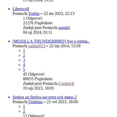
Librewolf
Postao/la
Yorkin
»
22 stu 2023, 22:13
1
Odgovori
21276
Pogledano
Zadnji post
Postao/la
pandul
04 sij 2024, 01:11
[MOZILLA THUNDERBIRD] Sve o njemu..
Postao/la
calisto053
»
22 srp 2014, 13:29
1
2
3
4
5
42
Odgovori
80055
Pogledano
Zadnji post
Postao/la
Cooleech
19 srp 2023, 18:05
Setting up firefox-esr error exit status 2
Postao/la
Optimus
»
21 vel 2023, 18:00
1
2
12
Odgovori