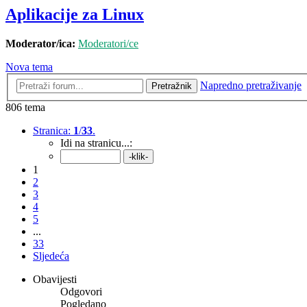
Aplikacije za Linux
Moderator/ica:
Moderatori/ce
Nova tema
Napredno pretraživanje
Pretražnik
806 tema
Stranica:
1
/
33
.
Idi na stranicu...:
1
2
3
4
5
...
33
Sljedeća
Obavijesti
Odgovori
Pogledano