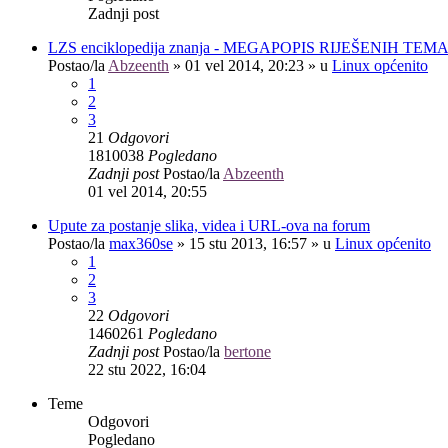
Zadnji post
LZS enciklopedija znanja - MEGAPOPIS RIJEŠENIH TEM
Postao/la
Abzeenth
»
01 vel 2014, 20:23
» u
Linux općenito
1
2
3
21
Odgovori
1810038
Pogledano
Zadnji post
Postao/la
Abzeenth
01 vel 2014, 20:55
Upute za postanje slika, videa i URL-ova na forum
Postao/la
max360se
»
15 stu 2013, 16:57
» u
Linux općenito
1
2
3
22
Odgovori
1460261
Pogledano
Zadnji post
Postao/la
bertone
22 stu 2022, 16:04
Teme
Odgovori
Pogledano