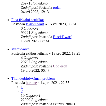
26971
Pogledano
Zadnji post
Postao/la
rudar
04 svi 2023, 12:13
Fina fiskalni certifikat
Postao/la
BlackDwarf
»
15 vel 2023, 08:34
0
Odgovori
99221
Pogledano
Zadnji post
Postao/la
BlackDwarf
15 vel 2023, 08:34
stremio/arch
Postao/la
exithus lethalis
»
18 pro 2022, 18:25
4
Odgovori
20707
Pogledano
Zadnji post
Postao/la
Cooleech
19 pro 2022, 06:47
Thunderbird+Gmail problem
Postao/la
bertone
»
14 pro 2021, 22:55
1
2
10
Odgovori
22920
Pogledano
Zadnji post
Postao/la
exithus lethalis