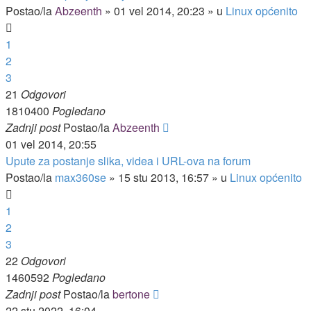
Postao/la
Abzeenth
»
01 vel 2014, 20:23
» u
Linux općenito
1
2
3
21
Odgovori
1810400
Pogledano
Zadnji post
Postao/la
Abzeenth
01 vel 2014, 20:55
Upute za postanje slika, videa i URL-ova na forum
Postao/la
max360se
»
15 stu 2013, 16:57
» u
Linux općenito
1
2
3
22
Odgovori
1460592
Pogledano
Zadnji post
Postao/la
bertone
22 stu 2022, 16:04