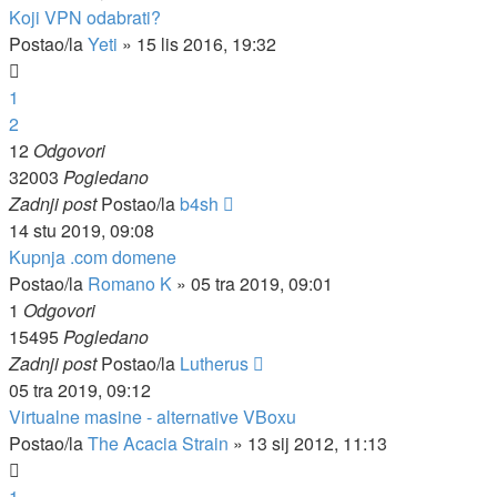
Koji VPN odabrati?
Postao/la
Yeti
»
15 lis 2016, 19:32
1
2
12
Odgovori
32003
Pogledano
Zadnji post
Postao/la
b4sh
14 stu 2019, 09:08
Kupnja .com domene
Postao/la
Romano K
»
05 tra 2019, 09:01
1
Odgovori
15495
Pogledano
Zadnji post
Postao/la
Lutherus
05 tra 2019, 09:12
Virtualne masine - alternative VBoxu
Postao/la
The Acacia Strain
»
13 sij 2012, 11:13
1