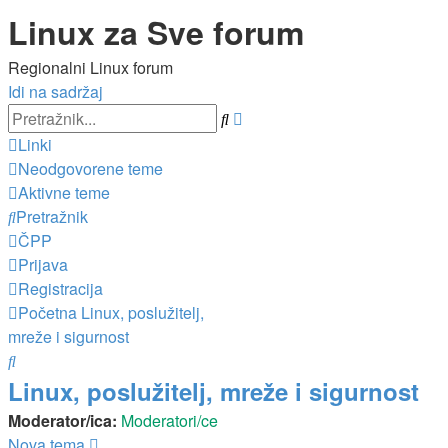
Linux za Sve forum
Regionalni Linux forum
Idi na sadržaj
Napredno
Pretražnik
pretraživanje
Linki
Neodgovorene teme
Aktivne teme
Pretražnik
ČPP
Prijava
Registracija
Početna
Linux, poslužitelj,
mreže i sigurnost
Pretražnik
Linux, poslužitelj, mreže i sigurnost
Moderator/ica:
Moderatori/ce
Nova tema