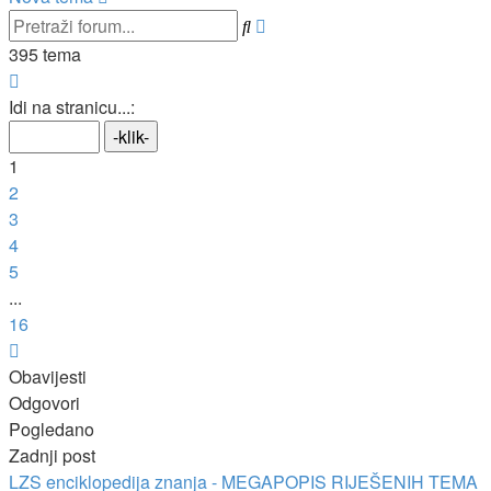
Napredno
Pretražnik
pretraživanje
395 tema
Stranica:
1
/
16
.
Idi na stranicu...:
1
2
3
4
5
...
16
Sljedeća
Obavijesti
Odgovori
Pogledano
Zadnji post
LZS enciklopedija znanja - MEGAPOPIS RIJEŠENIH TEMA