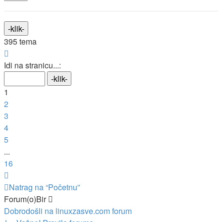
395 tema
Stranica:
1
/
16
.
Idi na stranicu...:
1
2
3
4
5
...
16
Sljedeća
Natrag na “Početnu”
Forum(o)Bir
Dobrodošli na linuxzasve.com forum