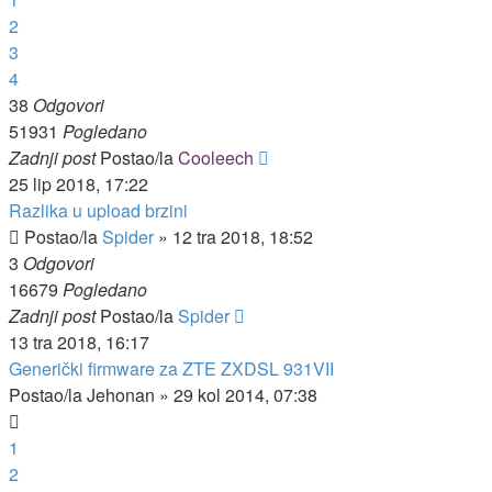
2
3
4
38
Odgovori
51931
Pogledano
Zadnji post
Postao/la
Cooleech
25 lip 2018, 17:22
Razlika u upload brzini
Postao/la
Spider
»
12 tra 2018, 18:52
3
Odgovori
16679
Pogledano
Zadnji post
Postao/la
Spider
13 tra 2018, 16:17
Generički firmware za ZTE ZXDSL 931VII
Postao/la
Jehonan
»
29 kol 2014, 07:38
1
2