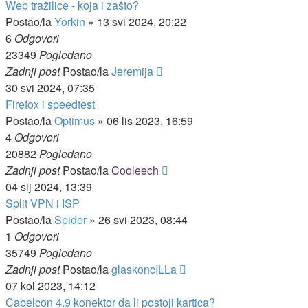
Web tražilice - koja i zašto?
Postao/la
Yorkin
»
13 svi 2024, 20:22
6
Odgovori
23349
Pogledano
Zadnji post
Postao/la
Jeremija
30 svi 2024, 07:35
Firefox i speedtest
Postao/la
Optimus
»
06 lis 2023, 16:59
4
Odgovori
20882
Pogledano
Zadnji post
Postao/la
Cooleech
04 sij 2024, 13:39
Split VPN i ISP
Postao/la
Spider
»
26 svi 2023, 08:44
1
Odgovori
35749
Pogledano
Zadnji post
Postao/la
glaskoncILLa
07 kol 2023, 14:12
Cabelcon 4.9 konektor da li postoji kartica?