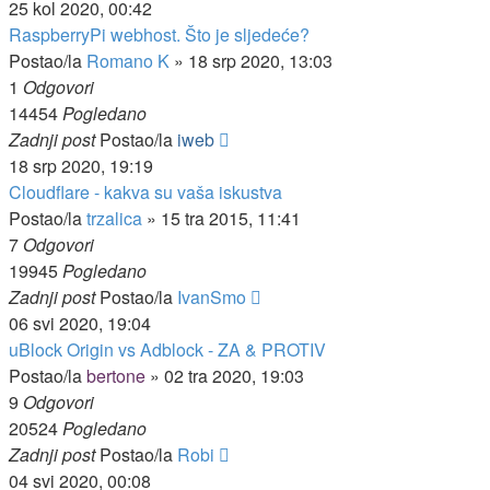
25 kol 2020, 00:42
RaspberryPi webhost. Što je sljedeće?
Postao/la
Romano K
»
18 srp 2020, 13:03
1
Odgovori
14454
Pogledano
Zadnji post
Postao/la
iweb
18 srp 2020, 19:19
Cloudflare - kakva su vaša iskustva
Postao/la
trzalica
»
15 tra 2015, 11:41
7
Odgovori
19945
Pogledano
Zadnji post
Postao/la
IvanSmo
06 svi 2020, 19:04
uBlock Origin vs Adblock - ZA & PROTIV
Postao/la
bertone
»
02 tra 2020, 19:03
9
Odgovori
20524
Pogledano
Zadnji post
Postao/la
Robi
04 svi 2020, 00:08