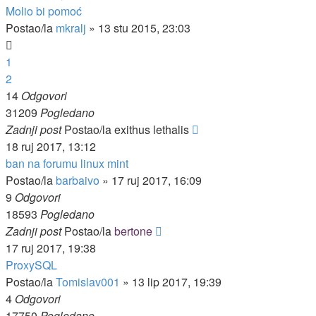
Molio bi pomoć
Postao/la
mkralj
»
13 stu 2015, 23:03
1
2
14
Odgovori
31209
Pogledano
Zadnji post
Postao/la
exithus lethalis
18 ruj 2017, 13:12
ban na forumu linux mint
Postao/la
barbaivo
»
17 ruj 2017, 16:09
9
Odgovori
18593
Pogledano
Zadnji post
Postao/la
bertone
17 ruj 2017, 19:38
ProxySQL
Postao/la
Tomislav001
»
13 lip 2017, 19:39
4
Odgovori
17750
Pogledano