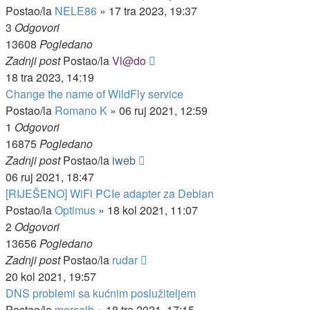
Postao/la
NELE86
»
17 tra 2023, 19:37
3
Odgovori
13608
Pogledano
Zadnji post
Postao/la
Vl@do
18 tra 2023, 14:19
Change the name of WildFly service
Postao/la
Romano K
»
06 ruj 2021, 12:59
1
Odgovori
16875
Pogledano
Zadnji post
Postao/la
iweb
06 ruj 2021, 18:47
[RIJEŠENO] WiFi PCIe adapter za Debian
Postao/la
Optimus
»
18 kol 2021, 11:07
2
Odgovori
13656
Pogledano
Zadnji post
Postao/la
rudar
20 kol 2021, 19:57
DNS problemi sa kućnim poslužiteljem
Postao/la
marcelb
»
18 tra 2021, 17:15