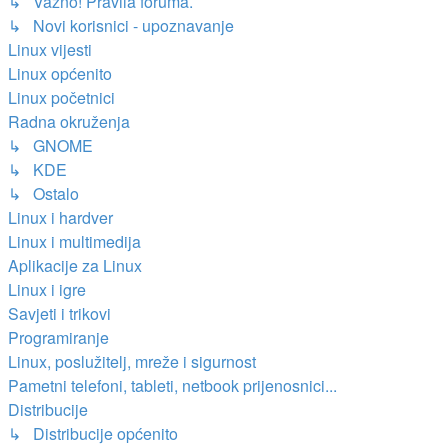
↳ Važno! Pravila foruma.
↳ Novi korisnici - upoznavanje
Linux vijesti
Linux općenito
Linux početnici
Radna okruženja
↳ GNOME
↳ KDE
↳ Ostalo
Linux i hardver
Linux i multimedija
Aplikacije za Linux
Linux i igre
Savjeti i trikovi
Programiranje
Linux, poslužitelj, mreže i sigurnost
Pametni telefoni, tableti, netbook prijenosnici...
Distribucije
↳ Distribucije općenito