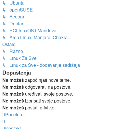
↳ Ubuntu
↳ openSUSE
↳ Fedora
↳ Debian
↳ PCLinuxOS i Mandriva
↳ Arch Linux, Manjaro, Chakra...
Ostalo
↳ Razno
↳ Linux Za Sve
↳ Linux za Sve - dodavanje sadržaja
Dopuštenja
Ne možeš
započinjati nove teme.
Ne možeš
odgovarati na postove.
Ne možeš
uređivati svoje postove.
Ne možeš
izbrisati svoje postove.
Ne možeš
postati privitke.
Početna
Kontakt