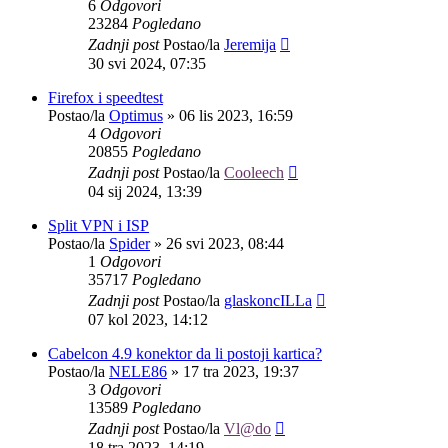
6
Odgovori
23284
Pogledano
Zadnji post
Postao/la
Jeremija
30 svi 2024, 07:35
Firefox i speedtest
Postao/la
Optimus
»
06 lis 2023, 16:59
4
Odgovori
20855
Pogledano
Zadnji post
Postao/la
Cooleech
04 sij 2024, 13:39
Split VPN i ISP
Postao/la
Spider
»
26 svi 2023, 08:44
1
Odgovori
35717
Pogledano
Zadnji post
Postao/la
glaskoncILLa
07 kol 2023, 14:12
Cabelcon 4.9 konektor da li postoji kartica?
Postao/la
NELE86
»
17 tra 2023, 19:37
3
Odgovori
13589
Pogledano
Zadnji post
Postao/la
Vl@do
18 tra 2023, 14:19