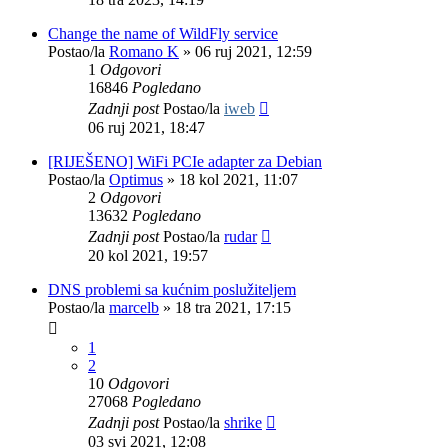
Change the name of WildFly service
Postao/la
Romano K
»
06 ruj 2021, 12:59
1
Odgovori
16846
Pogledano
Zadnji post
Postao/la
iweb
06 ruj 2021, 18:47
[RIJEŠENO] WiFi PCIe adapter za Debian
Postao/la
Optimus
»
18 kol 2021, 11:07
2
Odgovori
13632
Pogledano
Zadnji post
Postao/la
rudar
20 kol 2021, 19:57
DNS problemi sa kućnim poslužiteljem
Postao/la
marcelb
»
18 tra 2021, 17:15
1
2
10
Odgovori
27068
Pogledano
Zadnji post
Postao/la
shrike
03 svi 2021, 12:08