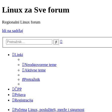
Linux za Sve forum
Regionalni Linux forum
Idi na sadržaj
Napredno
Pretražnik
pretraživanje
Linki
Neodgovorene teme
Aktivne teme
Pretražnik
ČPP
Prijava
Registracija
Početna
Linux, poslužitelj, mreže i sigurnost