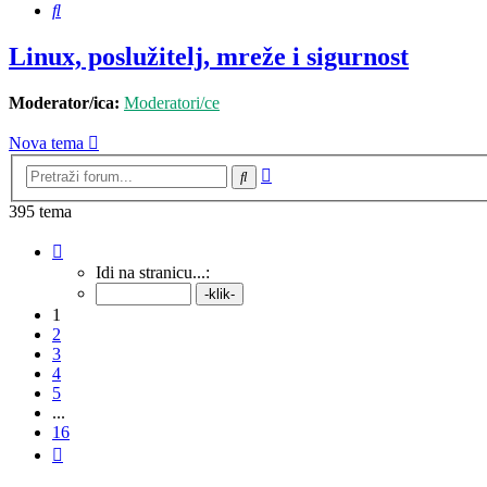
Pretražnik
Linux, poslužitelj, mreže i sigurnost
Moderator/ica:
Moderatori/ce
Nova tema
Napredno
Pretražnik
pretraživanje
395 tema
Stranica:
1
/
16
.
Idi na stranicu...:
1
2
3
4
5
...
16
Sljedeća