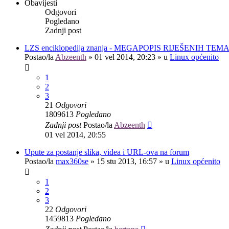
Obavijesti
Odgovori
Pogledano
Zadnji post
LZS enciklopedija znanja - MEGAPOPIS RIJEŠENIH TEM
Postao/la
Abzeenth
»
01 vel 2014, 20:23
» u
Linux općenito
1
2
3
21
Odgovori
1809613
Pogledano
Zadnji post
Postao/la
Abzeenth
01 vel 2014, 20:55
Upute za postanje slika, videa i URL-ova na forum
Postao/la
max360se
»
15 stu 2013, 16:57
» u
Linux općenito
1
2
3
22
Odgovori
1459813
Pogledano