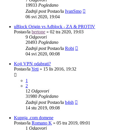
19933
Pogledano
Zadnji post
Postao/la
IvanSmo
06 svi 2020, 19:04
uBlock Origin vs Adblock - ZA & PROTIV
Postao/la
bertone
»
02 tra 2020, 19:03
9
Odgovori
20493
Pogledano
Zadnji post
Postao/la
Robi
04 svi 2020, 00:08
Koji VPN odabrati?
Postao/la
Yeti
»
15 lis 2016, 19:32
1
2
12
Odgovori
31980
Pogledano
Zadnji post
Postao/la
b4sh
14 stu 2019, 09:08
Kupnja .com domene
Postao/la
Romano K
»
05 tra 2019, 09:01
1
Odgovori