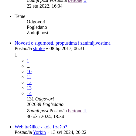
Zadnji post
Postao/la
bertone
22 stu 2022, 16:04
Teme
Odgovori
Pogledano
Zadnji post
Novosti o sigurnosti, propustima i zanimljivostima
Postao/la
shrike
»
08 lip 2017, 06:31
1
...
10
11
12
13
14
131
Odgovori
202689
Pogledano
Zadnji post
Postao/la
bertone
30 ožu 2024, 18:34
Web tražilice - koja i zašto?
Postao/la
Yorkin
»
13 svi 2024, 20:22