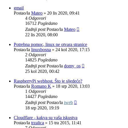
gmail
Postao/la
Mateo
»
20 lis 2020, 09:41
4
Odgovori
16712
Pogledano
Zadnji post
Postao/la
Mateo
22 lis 2020, 08:00
Potrebna pomoc, linux ne otvara stranice
Postao/la
linuxbosna
»
24 kol 2020, 17:15
2
Odgovori
14825
Pogledano
Zadnji post
Postao/la
domy_os
25 kol 2020, 00:42
RaspberryPi webhost. Što je sljedeće?
Postao/la
Romano K
»
18 srp 2020, 13:03
1
Odgovori
14427
Pogledano
Zadnji post
Postao/la
iweb
18 srp 2020, 19:19
Cloudflare - kakva su vaša iskustva
Postao/la
trzalica
»
15 tra 2015, 11:41
7
Odgovori