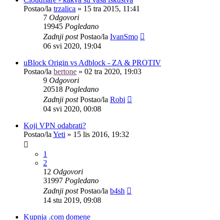
Postao/la
trzalica
»
15 tra 2015, 11:41
7
Odgovori
19945
Pogledano
Zadnji post
Postao/la
IvanSmo
06 svi 2020, 19:04
uBlock Origin vs Adblock - ZA & PROTIV
Postao/la
bertone
»
02 tra 2020, 19:03
9
Odgovori
20518
Pogledano
Zadnji post
Postao/la
Robi
04 svi 2020, 00:08
Koji VPN odabrati?
Postao/la
Yeti
»
15 lis 2016, 19:32
1
2
12
Odgovori
31997
Pogledano
Zadnji post
Postao/la
b4sh
14 stu 2019, 09:08
Kupnja .com domene