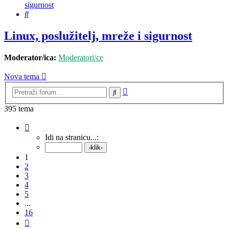
sigurnost
Pretražnik
Linux, poslužitelj, mreže i sigurnost
Moderator/ica:
Moderatori/ce
Nova tema
Napredno
Pretražnik
pretraživanje
395 tema
Stranica:
1
/
16
.
Idi na stranicu...:
1
2
3
4
5
...
16
Sljedeća