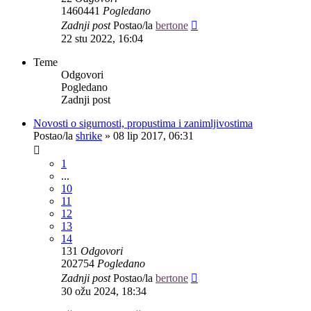
1460441
Pogledano
Zadnji post
Postao/la
bertone
22 stu 2022, 16:04
Teme
Odgovori
Pogledano
Zadnji post
Novosti o sigurnosti, propustima i zanimljivostima
Postao/la
shrike
»
08 lip 2017, 06:31
1
...
10
11
12
13
14
131
Odgovori
202754
Pogledano
Zadnji post
Postao/la
bertone
30 ožu 2024, 18:34