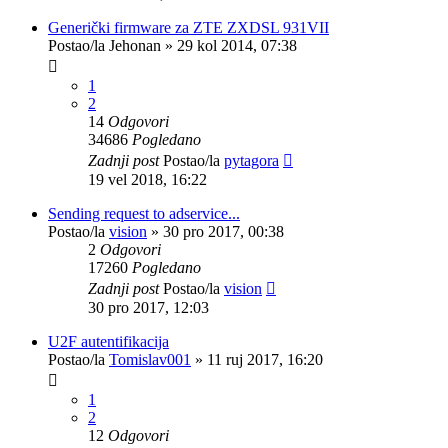
Generički firmware za ZTE ZXDSL 931VII
Postao/la
Jehonan
»
29 kol 2014, 07:38
1
2
14
Odgovori
34686
Pogledano
Zadnji post
Postao/la
pytagora
19 vel 2018, 16:22
Sending request to adservice...
Postao/la
vision
»
30 pro 2017, 00:38
2
Odgovori
17260
Pogledano
Zadnji post
Postao/la
vision
30 pro 2017, 12:03
U2F autentifikacija
Postao/la
Tomislav001
»
11 ruj 2017, 16:20
1
2
12
Odgovori