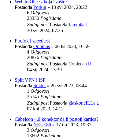
Web tražilice - koja i zašto?
Postao/la
Yorkin
»
13 svi 2024, 20:22
6
Odgovori
23330
Pogledano
Zadnji post
Postao/la
Jeremija
30 svi 2024, 07:35
Firefox i speedtest
Postao/la
Optimus
»
06 lis 2023, 16:59
4
Odgovori
20876
Pogledano
Zadnji post
Postao/la
Cooleech
04 sij 2024, 13:39
Split VPN i ISP
Postao/la
Spider
»
26 svi 2023, 08:44
1
Odgovori
35745
Pogledano
Zadnji post
Postao/la
glaskoncILLa
07 kol 2023, 14:12
Cabelcon 4.9 konektor da li postoji kartica?
Postao/la
NELE86
»
17 tra 2023, 19:37
3
Odgovori
13602
Pogledano