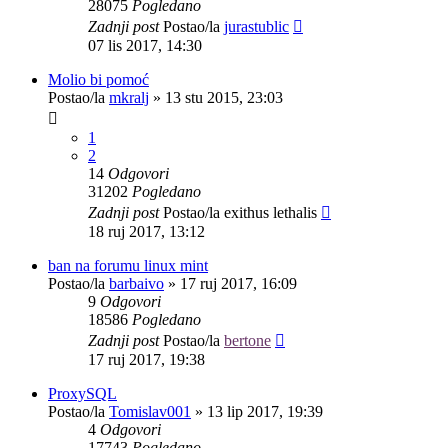
28075
Pogledano
Zadnji post
Postao/la
jurastublic
07 lis 2017, 14:30
Molio bi pomoć
Postao/la
mkralj
»
13 stu 2015, 23:03
1
2
14
Odgovori
31202
Pogledano
Zadnji post
Postao/la
exithus lethalis
18 ruj 2017, 13:12
ban na forumu linux mint
Postao/la
barbaivo
»
17 ruj 2017, 16:09
9
Odgovori
18586
Pogledano
Zadnji post
Postao/la
bertone
17 ruj 2017, 19:38
ProxySQL
Postao/la
Tomislav001
»
13 lip 2017, 19:39
4
Odgovori
17743
Pogledano