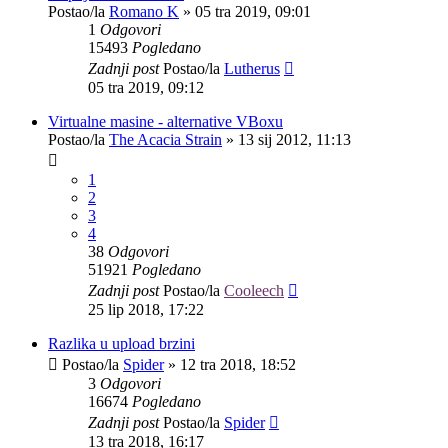
Postao/la
Romano K
»
05 tra 2019, 09:01
1
Odgovori
15493
Pogledano
Zadnji post
Postao/la
Lutherus
05 tra 2019, 09:12
Virtualne masine - alternative VBoxu
Postao/la
The Acacia Strain
»
13 sij 2012, 11:13
1
2
3
4
38
Odgovori
51921
Pogledano
Zadnji post
Postao/la
Cooleech
25 lip 2018, 17:22
Razlika u upload brzini
Postao/la
Spider
»
12 tra 2018, 18:52
3
Odgovori
16674
Pogledano
Zadnji post
Postao/la
Spider
13 tra 2018, 16:17