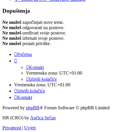
Dopuštenja
Ne možeš
započinjati nove teme.
Ne možeš
odgovarati na postove.
Ne možeš
uređivati svoje postove.
Ne možeš
izbrisati svoje postove.
Ne možeš
postati privitke.
Početna
Kontakt
Vremenska zona:
UTC+01:00
Izbriši kolačiće
Vremenska zona:
UTC+01:00
Izbriši kolačiće
Kontakt
Powered by
phpBB
® Forum Software © phpBB Limited
HR (CRO) by
Ančica Sečan
Privatnost
|
Uvjeti