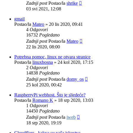
Zadnji post
Postao/la
shrike
03 svi 2021, 12:08
gmail
Postao/la
Mateo
»
20 lis 2020, 09:41
4
Odgovori
16732
Pogledano
Zadnji post
Postao/la
Mateo
22 lis 2020, 08:00
Potrebna pomoc, linux ne otvara stranice
Postao/la
linuxbosna
»
24 kol 2020, 17:15
2
Odgovori
14838
Pogledano
Zadnji post
Postao/la
domy_os
25 kol 2020, 00:42
RaspberryPi webhost. Što je sljedeće?
Postao/la
Romano K
»
18 srp 2020, 13:03
1
Odgovori
14450
Pogledano
Zadnji post
Postao/la
iweb
18 srp 2020, 19:19
Cloudflare - kakva su vaša iskustva