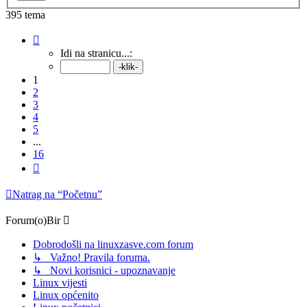
395 tema
Stranica:
1
/
16
.
Idi na stranicu...:
1
2
3
4
5
...
16
Sljedeća
Natrag na “Početnu”
Forum(o)Bir
Dobrodošli na linuxzasve.com forum
↳ Važno! Pravila foruma.
↳ Novi korisnici - upoznavanje
Linux vijesti
Linux općenito