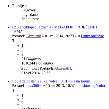
Obavijesti
Odgovori
Pogledano
Zadnji post
LZS enciklopedija znanja - MEGAPOPIS RIJEŠENIH
TEMA
Postao/la
Abzeenth
»
01 vel 2014, 20:23
» u
Linux općenito
1
2
3
21
Odgovori
1810244
Pogledano
Zadnji post
Postao/la
Abzeenth
01 vel 2014, 20:55
Upute za postanje slika, videa i URL-ova na forum
Postao/la
max360se
»
15 stu 2013, 16:57
» u
Linux općenito
1
2
3
22
Odgovori