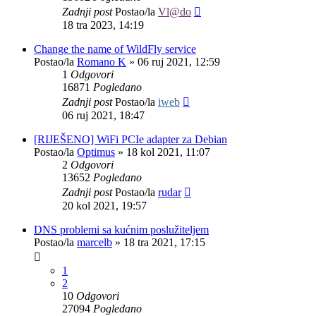
Zadnji post
Postao/la
Vl@do
18 tra 2023, 14:19
Change the name of WildFly service
Postao/la
Romano K
»
06 ruj 2021, 12:59
1
Odgovori
16871
Pogledano
Zadnji post
Postao/la
iweb
06 ruj 2021, 18:47
[RIJEŠENO] WiFi PCIe adapter za Debian
Postao/la
Optimus
»
18 kol 2021, 11:07
2
Odgovori
13652
Pogledano
Zadnji post
Postao/la
rudar
20 kol 2021, 19:57
DNS problemi sa kućnim poslužiteljem
Postao/la
marcelb
»
18 tra 2021, 17:15
1
2
10
Odgovori
27094
Pogledano