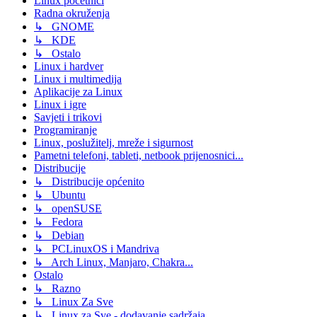
Linux početnici
Radna okruženja
↳ GNOME
↳ KDE
↳ Ostalo
Linux i hardver
Linux i multimedija
Aplikacije za Linux
Linux i igre
Savjeti i trikovi
Programiranje
Linux, poslužitelj, mreže i sigurnost
Pametni telefoni, tableti, netbook prijenosnici...
Distribucije
↳ Distribucije općenito
↳ Ubuntu
↳ openSUSE
↳ Fedora
↳ Debian
↳ PCLinuxOS i Mandriva
↳ Arch Linux, Manjaro, Chakra...
Ostalo
↳ Razno
↳ Linux Za Sve
↳ Linux za Sve - dodavanje sadržaja