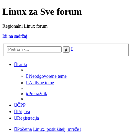
Linux za Sve forum
Regionalni Linux forum
Idi na sadržaj
Napredno
Pretražnik
pretraživanje
Linki
Neodgovorene teme
Aktivne teme
Pretražnik
ČPP
Prijava
Registracija
Početna
Linux, poslužitelj, mreže i