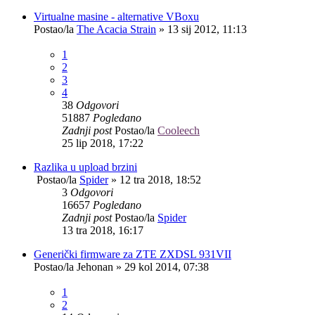
Virtualne masine - alternative VBoxu
Postao/la
The Acacia Strain
»
13 sij 2012, 11:13
1
2
3
4
38
Odgovori
51887
Pogledano
Zadnji post
Postao/la
Cooleech
25 lip 2018, 17:22
Razlika u upload brzini
Postao/la
Spider
»
12 tra 2018, 18:52
3
Odgovori
16657
Pogledano
Zadnji post
Postao/la
Spider
13 tra 2018, 16:17
Generički firmware za ZTE ZXDSL 931VII
Postao/la
Jehonan
»
29 kol 2014, 07:38
1
2