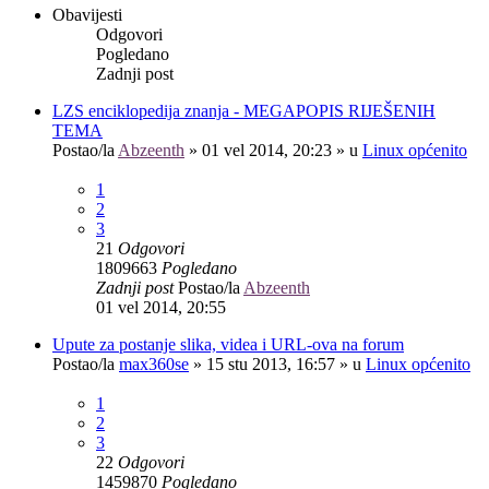
Obavijesti
Odgovori
Pogledano
Zadnji post
LZS enciklopedija znanja - MEGAPOPIS RIJEŠENIH
TEMA
Postao/la
Abzeenth
»
01 vel 2014, 20:23
» u
Linux općenito
1
2
3
21
Odgovori
1809663
Pogledano
Zadnji post
Postao/la
Abzeenth
01 vel 2014, 20:55
Upute za postanje slika, videa i URL-ova na forum
Postao/la
max360se
»
15 stu 2013, 16:57
» u
Linux općenito
1
2
3
22
Odgovori
1459870
Pogledano