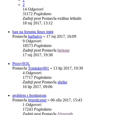
2
14
Odgovori
31172
Pogledano
Zadnji post
Postao/la
exithus lethalis
18 ruj 2017, 13:12
ban na forumu linux mint
Postao/la
barbaivo
»
17 ruj 2017, 16:09
9
Odgovori
18573
Pogledano
Zadnji post
Postao/la
bertone
17 ruj 2017, 19:38
ProxySQL
Postao/la
Tomislav001
»
13 lip 2017, 19:39
4
Odgovori
17717
Pogledano
Zadnji post
Postao/la
shrike
16 lip 2017, 09:06
problem s hostingom
Postao/la
ljepoticenet
»
06 ožu 2017, 15:43
1
Odgovori
17243
Pogledano
Zadnji post
Postao/la
Abzeenth