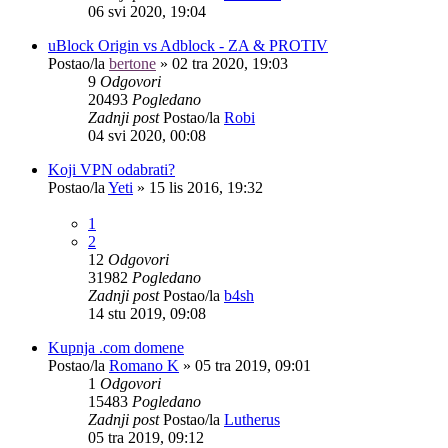
06 svi 2020, 19:04
uBlock Origin vs Adblock - ZA & PROTIV
Postao/la
bertone
»
02 tra 2020, 19:03
9
Odgovori
20493
Pogledano
Zadnji post
Postao/la
Robi
04 svi 2020, 00:08
Koji VPN odabrati?
Postao/la
Yeti
»
15 lis 2016, 19:32
1
2
12
Odgovori
31982
Pogledano
Zadnji post
Postao/la
b4sh
14 stu 2019, 09:08
Kupnja .com domene
Postao/la
Romano K
»
05 tra 2019, 09:01
1
Odgovori
15483
Pogledano
Zadnji post
Postao/la
Lutherus
05 tra 2019, 09:12