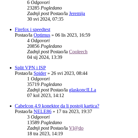
6
Odgovori
23285
Pogledano
Zadnji post
Postao/la
Jeremija
30 svi 2024, 07:35
Firefox i speedtest
Postao/la
Optimus
»
06 lis 2023, 16:59
4
Odgovori
20856
Pogledano
Zadnji post
Postao/la
Cooleech
04 sij 2024, 13:39
Split VPN i ISP
Postao/la
Spider
»
26 svi 2023, 08:44
1
Odgovori
35719
Pogledano
Zadnji post
Postao/la
glaskoncILLa
07 kol 2023, 14:12
Cabelcon 4.9 konektor da li postoji kartica?
Postao/la
NELE86
»
17 tra 2023, 19:37
3
Odgovori
13589
Pogledano
Zadnji post
Postao/la
Vl@do
18 tra 2023, 14:19