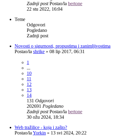
Zadnji post
Postao/la
bertone
22 stu 2022, 16:04
Teme
Odgovori
Pogledano
Zadnji post
Novosti o sigurnosti, propustima i zanimljivostima
Postao/la
shrike
»
08 lip 2017, 06:31
1
...
10
11
12
13
14
131
Odgovori
202691
Pogledano
Zadnji post
Postao/la
bertone
30 ožu 2024, 18:34
Web tražilice - koja i zašto?
Postao/la
Yorkin
»
13 svi 2024, 20:22