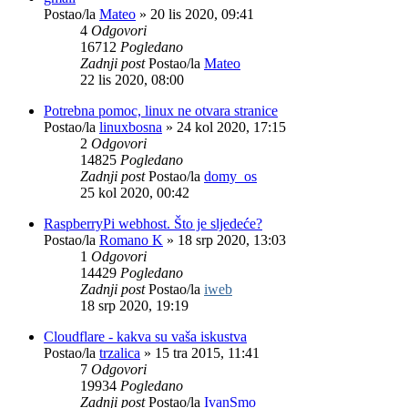
Postao/la
Mateo
»
20 lis 2020, 09:41
4
Odgovori
16712
Pogledano
Zadnji post
Postao/la
Mateo
22 lis 2020, 08:00
Potrebna pomoc, linux ne otvara stranice
Postao/la
linuxbosna
»
24 kol 2020, 17:15
2
Odgovori
14825
Pogledano
Zadnji post
Postao/la
domy_os
25 kol 2020, 00:42
RaspberryPi webhost. Što je sljedeće?
Postao/la
Romano K
»
18 srp 2020, 13:03
1
Odgovori
14429
Pogledano
Zadnji post
Postao/la
iweb
18 srp 2020, 19:19
Cloudflare - kakva su vaša iskustva
Postao/la
trzalica
»
15 tra 2015, 11:41
7
Odgovori
19934
Pogledano
Zadnji post
Postao/la
IvanSmo