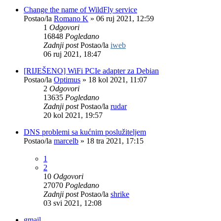
Change the name of WildFly service
Postao/la
Romano K
»
06 ruj 2021, 12:59
1
Odgovori
16848
Pogledano
Zadnji post
Postao/la
iweb
06 ruj 2021, 18:47
[RIJEŠENO] WiFi PCIe adapter za Debian
Postao/la
Optimus
»
18 kol 2021, 11:07
2
Odgovori
13635
Pogledano
Zadnji post
Postao/la
rudar
20 kol 2021, 19:57
DNS problemi sa kućnim poslužiteljem
Postao/la
marcelb
»
18 tra 2021, 17:15
1
2
10
Odgovori
27070
Pogledano
Zadnji post
Postao/la
shrike
03 svi 2021, 12:08
gmail