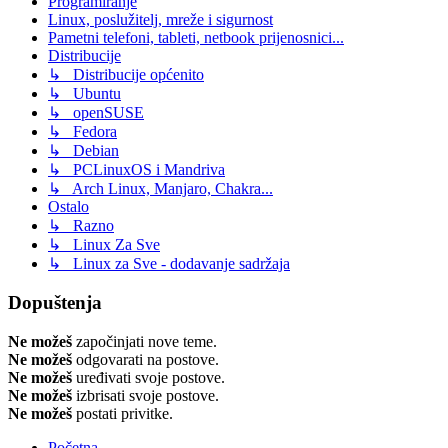
Programiranje
Linux, poslužitelj, mreže i sigurnost
Pametni telefoni, tableti, netbook prijenosnici...
Distribucije
↳ Distribucije općenito
↳ Ubuntu
↳ openSUSE
↳ Fedora
↳ Debian
↳ PCLinuxOS i Mandriva
↳ Arch Linux, Manjaro, Chakra...
Ostalo
↳ Razno
↳ Linux Za Sve
↳ Linux za Sve - dodavanje sadržaja
Dopuštenja
Ne možeš
započinjati nove teme.
Ne možeš
odgovarati na postove.
Ne možeš
uređivati svoje postove.
Ne možeš
izbrisati svoje postove.
Ne možeš
postati privitke.
Početna