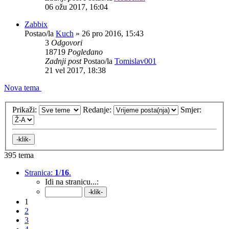
06 ožu 2017, 16:04
Zabbix
Postao/la
Kuch
»
26 pro 2016, 15:43
3
Odgovori
18719
Pogledano
Zadnji post
Postao/la
Tomislav001
21 vel 2017, 18:38
Nova tema
Prikaži:
Redanje:
Smjer:
395 tema
Stranica:
1
/
16
.
Idi na stranicu...:
1
2
3