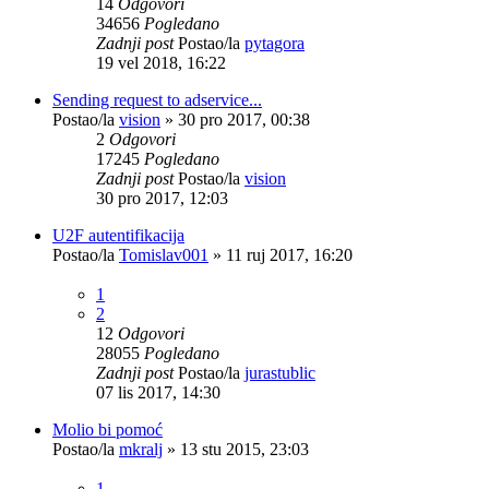
14
Odgovori
34656
Pogledano
Zadnji post
Postao/la
pytagora
19 vel 2018, 16:22
Sending request to adservice...
Postao/la
vision
»
30 pro 2017, 00:38
2
Odgovori
17245
Pogledano
Zadnji post
Postao/la
vision
30 pro 2017, 12:03
U2F autentifikacija
Postao/la
Tomislav001
»
11 ruj 2017, 16:20
1
2
12
Odgovori
28055
Pogledano
Zadnji post
Postao/la
jurastublic
07 lis 2017, 14:30
Molio bi pomoć
Postao/la
mkralj
»
13 stu 2015, 23:03
1