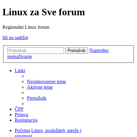
Linux za Sve forum
Regionalni Linux forum
Idi na sadržaj
Napredno
Pretražnik
pretraživanje
Linki
Neodgovorene teme
Aktivne teme
Pretražnik
ČPP
Prijava
Registracija
Početna
Linux, poslužitelj, mreže i
sigurnost