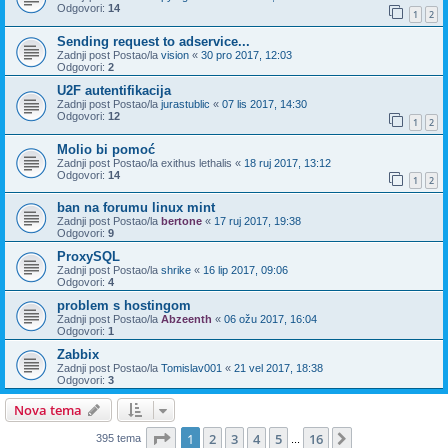
Odgovori:
14
1
2
Sending request to adservice...
Zadnji post Postao/la
vision
«
30 pro 2017, 12:03
Odgovori:
2
U2F autentifikacija
Zadnji post Postao/la
jurastublic
«
07 lis 2017, 14:30
Odgovori:
12
1
2
Molio bi pomoć
Zadnji post Postao/la
exithus lethalis
«
18 ruj 2017, 13:12
Odgovori:
14
1
2
ban na forumu linux mint
Zadnji post Postao/la
bertone
«
17 ruj 2017, 19:38
Odgovori:
9
ProxySQL
Zadnji post Postao/la
shrike
«
16 lip 2017, 09:06
Odgovori:
4
problem s hostingom
Zadnji post Postao/la
Abzeenth
«
06 ožu 2017, 16:04
Odgovori:
1
Zabbix
Zadnji post Postao/la
Tomislav001
«
21 vel 2017, 18:38
Odgovori:
3
Nova tema
Stranica:
1
/
16
.
1
2
3
4
5
16
Sljedeća
395 tema
...