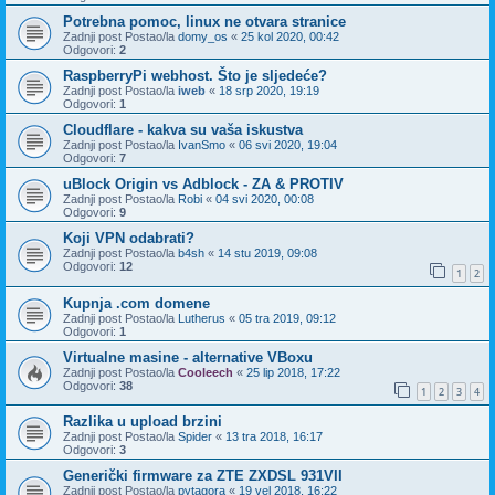
Potrebna pomoc, linux ne otvara stranice
Zadnji post Postao/la
domy_os
«
25 kol 2020, 00:42
Odgovori:
2
RaspberryPi webhost. Što je sljedeće?
Zadnji post Postao/la
iweb
«
18 srp 2020, 19:19
Odgovori:
1
Cloudflare - kakva su vaša iskustva
Zadnji post Postao/la
IvanSmo
«
06 svi 2020, 19:04
Odgovori:
7
uBlock Origin vs Adblock - ZA & PROTIV
Zadnji post Postao/la
Robi
«
04 svi 2020, 00:08
Odgovori:
9
Koji VPN odabrati?
Zadnji post Postao/la
b4sh
«
14 stu 2019, 09:08
Odgovori:
12
1
2
Kupnja .com domene
Zadnji post Postao/la
Lutherus
«
05 tra 2019, 09:12
Odgovori:
1
Virtualne masine - alternative VBoxu
Zadnji post Postao/la
Cooleech
«
25 lip 2018, 17:22
Odgovori:
38
1
2
3
4
Razlika u upload brzini
Zadnji post Postao/la
Spider
«
13 tra 2018, 16:17
Odgovori:
3
Generički firmware za ZTE ZXDSL 931VII
Zadnji post Postao/la
pytagora
«
19 vel 2018, 16:22