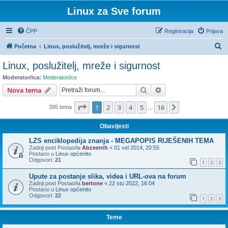
Linux za Sve forum
ČPP
Registracija
Prijava
P
Početna
Linux, poslužitelj, mreže i sigurnost
r
Linux, poslužitelj, mreže i sigurnost
e
Moderator/ica:
Moderatori/ce
t
Pretražnik
Napredno pretraživ
Nova tema
r
Stranica:
1
/
16
.
1
2
3
4
5
16
Sljedeća
395 tema
a
...
ž
Obavijesti
n
LZS enciklopedija znanja - MEGAPOPIS RIJEŠENIH TEMA
i
Zadnji post Postao/la
Abzeenth
«
01 vel 2014, 20:55
Postano u
Linux općenito
k
Odgovori:
21
1
2
3
Upute za postanje slika, videa i URL-ova na forum
Zadnji post Postao/la
bertone
«
22 stu 2022, 16:04
Postano u
Linux općenito
Odgovori:
22
1
2
3
Teme