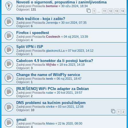
Novosti o sigurnosti, propustima i zanimljivostima
Zadnji post Postao/la
bertone
«
30 ožu 2024, 18:34
Odgovori:
131
1
11
12
13
14
...
Web tražilice - koja i zašto?
Zadnji post Postao/la
Jeremija
«
30 svi 2024, 07:35
Odgovori:
6
Firefox i speedtest
Zadnji post Postao/la
Cooleech
«
04 sij 2024, 13:39
Odgovori:
4
Split VPN i ISP
Zadnji post Postao/la
glaskoncILLa
«
07 kol 2023, 14:12
Odgovori:
1
Cabelcon 4.9 konektor da li postoji kartica?
Zadnji post Postao/la
Vl@do
«
18 tra 2023, 14:19
Odgovori:
3
Change the name of WildFly service
Zadnji post Postao/la
iweb
«
06 ruj 2021, 18:47
Odgovori:
1
[RIJEŠENO] WiFi PCIe adapter za Debian
Zadnji post Postao/la
rudar
«
20 kol 2021, 19:57
Odgovori:
2
DNS problemi sa kućnim poslužiteljem
Zadnji post Postao/la
shrike
«
03 svi 2021, 12:08
Odgovori:
10
1
2
gmail
Zadnji post Postao/la
Mateo
«
22 lis 2020, 08:00
Odgovori:
4