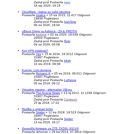
Zadnji post
Postao/la
iweb
18 srp 2020, 19:19
Cloudflare - kakva su vaša iskustva
Postao/la
trzalica
»
15 tra 2015, 11:41
7
Odgovori
19939
Pogledano
Zadnji post
Postao/la
IvanSmo
06 svi 2020, 19:04
uBlock Origin vs Adblock - ZA & PROTIV
Postao/la
bertone
»
02 tra 2020, 19:03
9
Odgovori
20502
Pogledano
Zadnji post
Postao/la
Robi
04 svi 2020, 00:08
Koji VPN odabrati?
Postao/la
Yeti
»
15 lis 2016, 19:32
12
Odgovori
31987
Pogledano
Zadnji post
Postao/la
b4sh
14 stu 2019, 09:08
Kupnja .com domene
Postao/la
Romano K
»
05 tra 2019, 09:01
1
Odgovori
15487
Pogledano
Zadnji post
Postao/la
Lutherus
05 tra 2019, 09:12
Virtualne masine - alternative VBoxu
Postao/la
The Acacia Strain
»
13 sij 2012, 11:13
38
Odgovori
51907
Pogledano
Zadnji post
Postao/la
Cooleech
25 lip 2018, 17:22
Razlika u upload brzini
Postao/la
Spider
»
12 tra 2018, 18:52
3
Odgovori
16667
Pogledano
Zadnji post
Postao/la
Spider
13 tra 2018, 16:17
Generički firmware za ZTE ZXDSL 931VII
Postao/la
Jehonan
»
29 kol 2014, 07:38
14
Odgovori