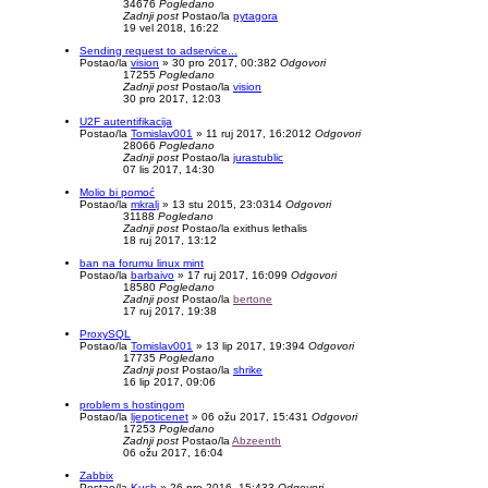
34676
Pogledano
Zadnji post
Postao/la
pytagora
19 vel 2018, 16:22
Sending request to adservice...
Postao/la
vision
»
30 pro 2017, 00:38
2
Odgovori
17255
Pogledano
Zadnji post
Postao/la
vision
30 pro 2017, 12:03
U2F autentifikacija
Postao/la
Tomislav001
»
11 ruj 2017, 16:20
12
Odgovori
28066
Pogledano
Zadnji post
Postao/la
jurastublic
07 lis 2017, 14:30
Molio bi pomoć
Postao/la
mkralj
»
13 stu 2015, 23:03
14
Odgovori
31188
Pogledano
Zadnji post
Postao/la
exithus lethalis
18 ruj 2017, 13:12
ban na forumu linux mint
Postao/la
barbaivo
»
17 ruj 2017, 16:09
9
Odgovori
18580
Pogledano
Zadnji post
Postao/la
bertone
17 ruj 2017, 19:38
ProxySQL
Postao/la
Tomislav001
»
13 lip 2017, 19:39
4
Odgovori
17735
Pogledano
Zadnji post
Postao/la
shrike
16 lip 2017, 09:06
problem s hostingom
Postao/la
ljepoticenet
»
06 ožu 2017, 15:43
1
Odgovori
17253
Pogledano
Zadnji post
Postao/la
Abzeenth
06 ožu 2017, 16:04
Zabbix
Postao/la
Kuch
»
26 pro 2016, 15:43
3
Odgovori