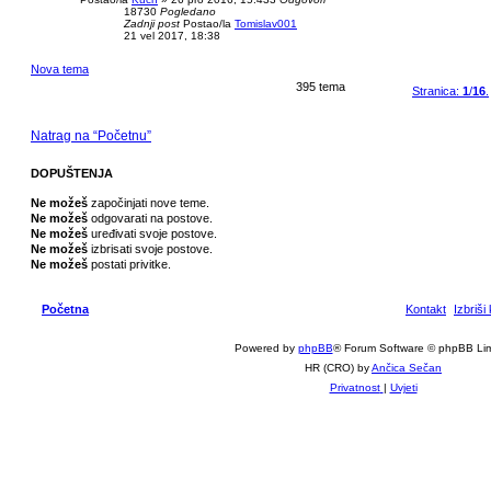
18730
Pogledano
Zadnji post
Postao/la
Tomislav001
21 vel 2017, 18:38
Nova tema
395 tema
Stranica:
1
/
16
.
Natrag na “Početnu”
DOPUŠTENJA
Ne možeš
započinjati nove teme.
Ne možeš
odgovarati na postove.
Ne možeš
uređivati svoje postove.
Ne možeš
izbrisati svoje postove.
Ne možeš
postati privitke.
Početna
Kontakt
Izbriši
Powered by
phpBB
® Forum Software © phpBB Lim
HR (CRO) by
Ančica Sečan
Privatnost
|
Uvjeti