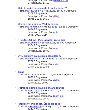
Zadnji post
Postao/la
glaskoncILLa
07 kol 2023, 14:12
Cabelcon 4.9 konektor da li postoji kartica?
Postao/la
NELE86
»
17 tra 2023, 19:37
3
Odgovori
13597
Pogledano
Zadnji post
Postao/la
Vl@do
18 tra 2023, 14:19
Change the name of WildFly service
Postao/la
Romano K
»
06 ruj 2021, 12:59
1
Odgovori
16862
Pogledano
Zadnji post
Postao/la
iweb
06 ruj 2021, 18:47
[RIJEŠENO] WiFi PCIe adapter za Debian
Postao/la
Optimus
»
18 kol 2021, 11:07
2
Odgovori
13642
Pogledano
Zadnji post
Postao/la
rudar
20 kol 2021, 19:57
DNS problemi sa kućnim poslužiteljem
Postao/la
marcelb
»
18 tra 2021, 17:15
10
Odgovori
27088
Pogledano
Zadnji post
Postao/la
shrike
03 svi 2021, 12:08
gmail
Postao/la
Mateo
»
20 lis 2020, 09:41
4
Odgovori
16721
Pogledano
Zadnji post
Postao/la
Mateo
22 lis 2020, 08:00
Potrebna pomoc, linux ne otvara stranice
Postao/la
linuxbosna
»
24 kol 2020, 17:15
2
Odgovori
14830
Pogledano
Zadnji post
Postao/la
domy_os
25 kol 2020, 00:42
RaspberryPi webhost. Što je sljedeće?
Postao/la
Romano K
»
18 srp 2020, 13:03
1
Odgovori
14440
Pogledano