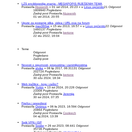
LZS enciklopedija znanja - MEGAPOPIS RIJEŠENIH TEMA
Postao/la
Abzeenth
»
01 vel 2014, 20:23
» u
Linux općenito
21
Odgovori
1809940
Pogledano
Zadnji post
Postao/la
Abzeenth
01 vel 2014, 20:55
Upute za postanje slika, videa i URL-ova na forum
Postao/la
max360se
»
15 stu 2013, 16:57
» u
Linux općenito
22
Odgovori
1460137
Pogledano
Zadnji post
Postao/la
bertone
22 stu 2022, 16:04
Teme
Odgovori
Pogledano
Zadnji post
Novosti o sigurnosti, propustima i zanimljivostima
Postao/la
shrike
»
08 lip 2017, 06:31
131
Odgovori
202724
Pogledano
Zadnji post
Postao/la
bertone
30 ožu 2024, 18:34
Web tražilice - koja i zašto?
Postao/la
Yorkin
»
13 svi 2024, 20:22
6
Odgovori
23308
Pogledano
Zadnji post
Postao/la
Jeremija
30 svi 2024, 07:35
Firefox i speedtest
Postao/la
Optimus
»
06 lis 2023, 16:59
4
Odgovori
20864
Pogledano
Zadnji post
Postao/la
Cooleech
04 sij 2024, 13:39
Split VPN i ISP
Postao/la
Spider
»
26 svi 2023, 08:44
1
Odgovori
35736
Pogledano