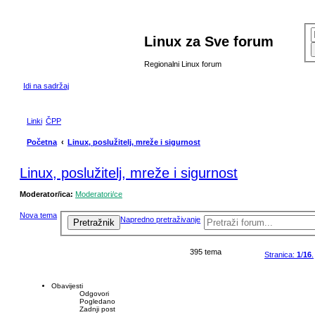
Linux za Sve forum
Regionalni Linux forum
Idi na sadržaj
Linki
ČPP
Početna
Linux, poslužitelj, mreže i sigurnost
Linux, poslužitelj, mreže i sigurnost
Moderator/ica:
Moderatori/ce
Nova tema
Napredno pretraživanje
Pretražnik
395 tema
Stranica:
1
/
16
.
Obavijesti
Odgovori
Pogledano
Zadnji post