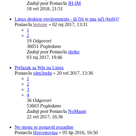
Zadnji post
Postao/la
JH-IM
18 vel 2018, 21:51
Linux desktop environments - ili čiji je tata jači (bolji)?
Postao/la
bertone
»
02 ruj 2017, 13:31
1
2
19
Odgovori
36051
Pogledano
Zadnji post
Postao/la
shrike
03 ruj 2017, 19:46
Prelazak sa Win na Linux
Postao/la
s4m3m4n
»
20 vel 2017, 13:36
1
2
3
4
36
Odgovori
53603
Pogledano
Zadnji post
Postao/la
NoMaam
22 vel 2017, 16:36
Ne mogu se postaviti pozadine
Postao/la
Hercegovina
»
05 lip 2016, 16:50