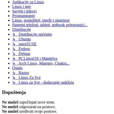
Aplikacije za Linux
Linux i igre
Savjeti i trikovi
Programiranje
Linux, poslužitelj, mreže i sigurnost
Pametni telefoni, tableti, netbook prijenosnici...
Distribucije
↳ Distribucije općenito
↳ Ubuntu
↳ openSUSE
↳ Fedora
↳ Debian
↳ PCLinuxOS i Mandriva
↳ Arch Linux, Manjaro, Chakra...
Ostalo
↳ Razno
↳ Linux Za Sve
↳ Linux za Sve - dodavanje sadržaja
Dopuštenja
Ne možeš
započinjati nove teme.
Ne možeš
odgovarati na postove.
Ne možeš
uređivati svoje postove.