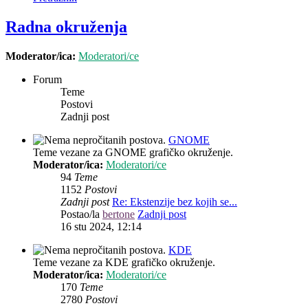
Radna okruženja
Moderator/ica:
Moderatori/ce
Forum
Teme
Postovi
Zadnji post
GNOME
Teme vezane za GNOME grafičko okruženje.
Moderator/ica:
Moderatori/ce
94
Teme
1152
Postovi
Zadnji post
Re: Ekstenzije bez kojih se...
Postao/la
bertone
Zadnji post
16 stu 2024, 12:14
KDE
Teme vezane za KDE grafičko okruženje.
Moderator/ica:
Moderatori/ce
170
Teme
2780
Postovi