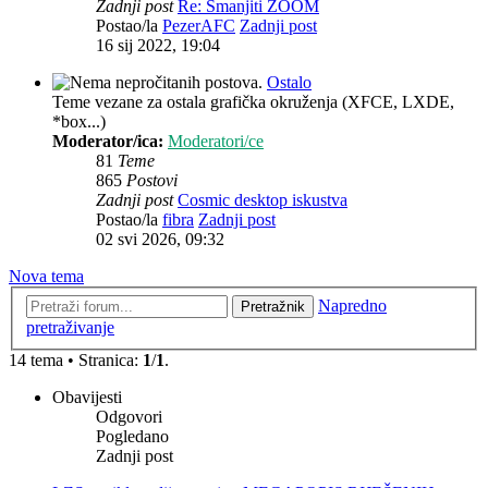
Zadnji post
Re: Smanjiti ZOOM
Postao/la
PezerAFC
Zadnji post
16 sij 2022, 19:04
Ostalo
Teme vezane za ostala grafička okruženja (XFCE, LXDE,
*box...)
Moderator/ica:
Moderatori/ce
81
Teme
865
Postovi
Zadnji post
Cosmic desktop iskustva
Postao/la
fibra
Zadnji post
02 svi 2026, 09:32
Nova tema
Napredno
Pretražnik
pretraživanje
14 tema • Stranica:
1
/
1
.
Obavijesti
Odgovori
Pogledano
Zadnji post