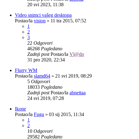
20 svi 2023, 11:38
Video snimci vašeg desktopa
Postao/la
vision
»
11 tra 2015, 07:52
1
2
3
22
Odgovori
46268
Pogledano
Zadnji post
Postao/la
Vl@do
31 pro 2020, 22:34
Flurry WM
Postao/la
slamd64
»
21 svi 2019, 08:29
5
Odgovori
18033
Pogledano
Zadnji post
Postao/la
abnettaa
24 svi 2019, 07:28
Ikone
Postao/la
Fugu
»
03 sij 2015, 11:34
1
2
10
Odgovori
29582
Pogledano