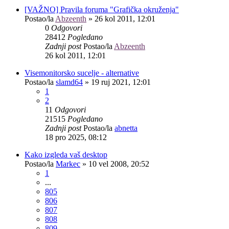
[VAŽNO] Pravila foruma "Grafička okruženja"
Postao/la
Abzeenth
»
26 kol 2011, 12:01
0
Odgovori
28412
Pogledano
Zadnji post
Postao/la
Abzeenth
26 kol 2011, 12:01
Visemonitorsko sucelje - alternative
Postao/la
slamd64
»
19 ruj 2021, 12:01
1
2
11
Odgovori
21515
Pogledano
Zadnji post
Postao/la
abnetta
18 pro 2025, 08:12
Kako izgleda vaš desktop
Postao/la
Markec
»
10 vel 2008, 20:52
1
...
805
806
807
808
809