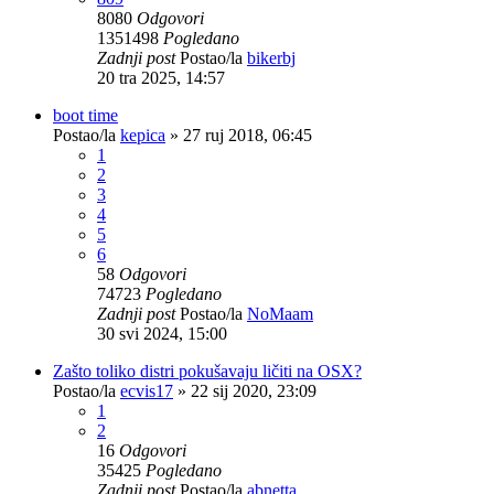
8080
Odgovori
1351498
Pogledano
Zadnji post
Postao/la
bikerbj
20 tra 2025, 14:57
boot time
Postao/la
kepica
»
27 ruj 2018, 06:45
1
2
3
4
5
6
58
Odgovori
74723
Pogledano
Zadnji post
Postao/la
NoMaam
30 svi 2024, 15:00
Zašto toliko distri pokušavaju ličiti na OSX?
Postao/la
ecvis17
»
22 sij 2020, 23:09
1
2
16
Odgovori
35425
Pogledano
Zadnji post
Postao/la
abnetta