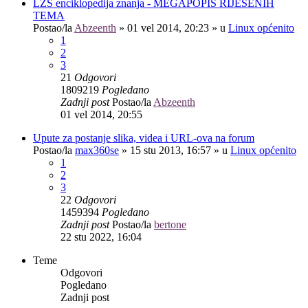
LZS enciklopedija znanja - MEGAPOPIS RIJEŠENIH
TEMA
Postao/la
Abzeenth
»
01 vel 2014, 20:23
» u
Linux općenito
1
2
3
21
Odgovori
1809219
Pogledano
Zadnji post
Postao/la
Abzeenth
01 vel 2014, 20:55
Upute za postanje slika, videa i URL-ova na forum
Postao/la
max360se
»
15 stu 2013, 16:57
» u
Linux općenito
1
2
3
22
Odgovori
1459394
Pogledano
Zadnji post
Postao/la
bertone
22 stu 2022, 16:04
Teme
Odgovori
Pogledano
Zadnji post