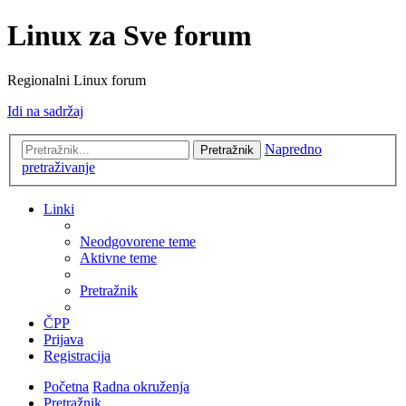
Linux za Sve forum
Regionalni Linux forum
Idi na sadržaj
Napredno
Pretražnik
pretraživanje
Linki
Neodgovorene teme
Aktivne teme
Pretražnik
ČPP
Prijava
Registracija
Početna
Radna okruženja
Pretražnik