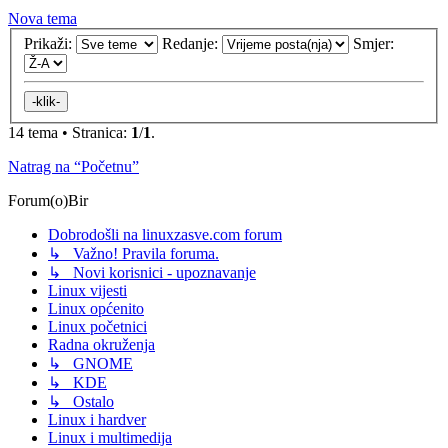
Nova tema
Prikaži:
Redanje:
Smjer:
14 tema • Stranica:
1
/
1
.
Natrag na “Početnu”
Forum(o)Bir
Dobrodošli na linuxzasve.com forum
↳ Važno! Pravila foruma.
↳ Novi korisnici - upoznavanje
Linux vijesti
Linux općenito
Linux početnici
Radna okruženja
↳ GNOME
↳ KDE
↳ Ostalo
Linux i hardver
Linux i multimedija