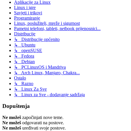
Aplikacije za Linux
Linux i igre
Savjeti i trikovi
Programiranje
Linux, poslužitelj, mreže i sigurnost
Pametni telefoni, tableti, netbook prijenosnici...
Distribucije
↳ Distribucije općenito
↳ Ubuntu
↳ openSUSE
↳ Fedora
↳ Debian
↳ PCLinuxOS i Mandriva
↳ Arch Linux, Manjaro, Chakra...
Ostalo
↳ Razno
↳ Linux Za Sve
↳ Linux za Sve - dodavanje sadržaja
Dopuštenja
Ne možeš
započinjati nove teme.
Ne možeš
odgovarati na postove.
Ne možeš
uređivati svoje postove.