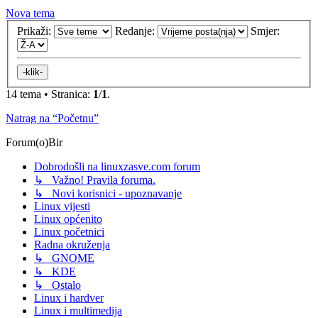
Nova tema
Prikaži:
Redanje:
Smjer:
14 tema • Stranica:
1
/
1
.
Natrag na “Početnu”
Forum(o)Bir
Dobrodošli na linuxzasve.com forum
↳ Važno! Pravila foruma.
↳ Novi korisnici - upoznavanje
Linux vijesti
Linux općenito
Linux početnici
Radna okruženja
↳ GNOME
↳ KDE
↳ Ostalo
Linux i hardver
Linux i multimedija