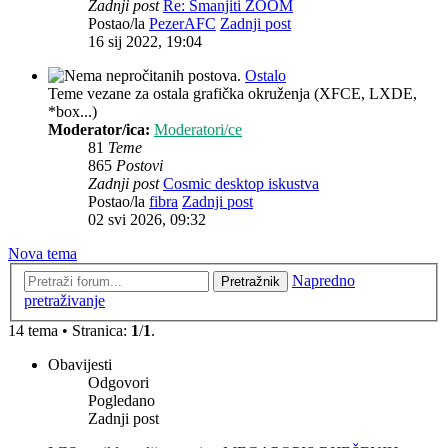
Zadnji post
Re: Smanjiti ZOOM
Postao/la
PezerAFC
Zadnji post
16 sij 2022, 19:04
Ostalo
Teme vezane za ostala grafička okruženja (XFCE, LXDE,
*box...)
Moderator/ica:
Moderatori/ce
81
Teme
865
Postovi
Zadnji post
Cosmic desktop iskustva
Postao/la
fibra
Zadnji post
02 svi 2026, 09:32
Nova tema
Napredno
Pretražnik
pretraživanje
14 tema • Stranica:
1
/
1
.
Obavijesti
Odgovori
Pogledano
Zadnji post