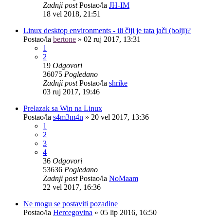
Zadnji post
Postao/la
JH-IM
18 vel 2018, 21:51
Linux desktop environments - ili čiji je tata jači (bolji)?
Postao/la
bertone
»
02 ruj 2017, 13:31
1
2
19
Odgovori
36075
Pogledano
Zadnji post
Postao/la
shrike
03 ruj 2017, 19:46
Prelazak sa Win na Linux
Postao/la
s4m3m4n
»
20 vel 2017, 13:36
1
2
3
4
36
Odgovori
53636
Pogledano
Zadnji post
Postao/la
NoMaam
22 vel 2017, 16:36
Ne mogu se postaviti pozadine
Postao/la
Hercegovina
»
05 lip 2016, 16:50