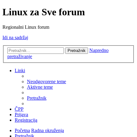
Linux za Sve forum
Regionalni Linux forum
Idi na sadržaj
Napredno
Pretražnik
pretraživanje
Linki
Neodgovorene teme
Aktivne teme
Pretražnik
ČPP
Prijava
Registracija
Početna
Radna okruženja
Pretražnik