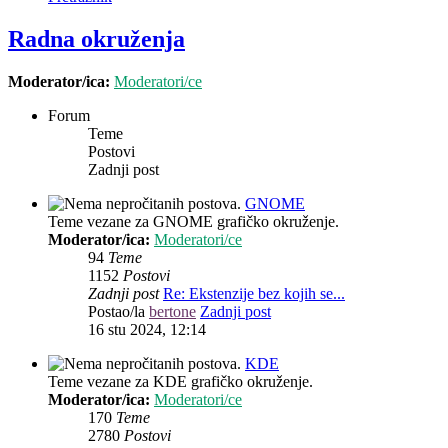
Radna okruženja
Moderator/ica:
Moderatori/ce
Forum
Teme
Postovi
Zadnji post
GNOME
Teme vezane za GNOME grafičko okruženje.
Moderator/ica:
Moderatori/ce
94
Teme
1152
Postovi
Zadnji post
Re: Ekstenzije bez kojih se...
Postao/la
bertone
Zadnji post
16 stu 2024, 12:14
KDE
Teme vezane za KDE grafičko okruženje.
Moderator/ica:
Moderatori/ce
170
Teme
2780
Postovi