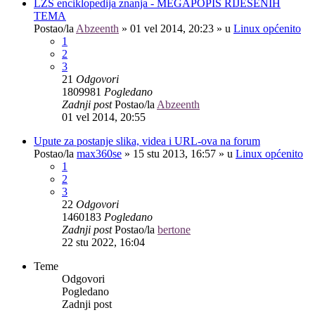
LZS enciklopedija znanja - MEGAPOPIS RIJEŠENIH
TEMA
Postao/la
Abzeenth
»
01 vel 2014, 20:23
» u
Linux općenito
1
2
3
21
Odgovori
1809981
Pogledano
Zadnji post
Postao/la
Abzeenth
01 vel 2014, 20:55
Upute za postanje slika, videa i URL-ova na forum
Postao/la
max360se
»
15 stu 2013, 16:57
» u
Linux općenito
1
2
3
22
Odgovori
1460183
Pogledano
Zadnji post
Postao/la
bertone
22 stu 2022, 16:04
Teme
Odgovori
Pogledano
Zadnji post