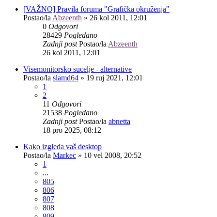
[VAŽNO] Pravila foruma "Grafička okruženja"
Postao/la
Abzeenth
»
26 kol 2011, 12:01
0
Odgovori
28429
Pogledano
Zadnji post
Postao/la
Abzeenth
26 kol 2011, 12:01
Visemonitorsko sucelje - alternative
Postao/la
slamd64
»
19 ruj 2021, 12:01
1
2
11
Odgovori
21538
Pogledano
Zadnji post
Postao/la
abnetta
18 pro 2025, 08:12
Kako izgleda vaš desktop
Postao/la
Markec
»
10 vel 2008, 20:52
1
...
805
806
807
808
809