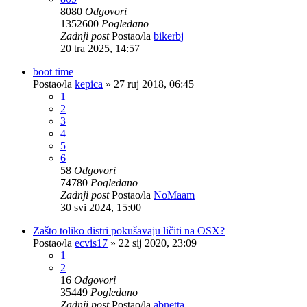
8080
Odgovori
1352600
Pogledano
Zadnji post
Postao/la
bikerbj
20 tra 2025, 14:57
boot time
Postao/la
kepica
»
27 ruj 2018, 06:45
1
2
3
4
5
6
58
Odgovori
74780
Pogledano
Zadnji post
Postao/la
NoMaam
30 svi 2024, 15:00
Zašto toliko distri pokušavaju ličiti na OSX?
Postao/la
ecvis17
»
22 sij 2020, 23:09
1
2
16
Odgovori
35449
Pogledano
Zadnji post
Postao/la
abnetta