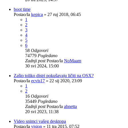
boot time
Postao/la
kepica
»
27 ruj 2018, 06:45
1
2
3
4
5
6
58
Odgovori
74779
Pogledano
Zadnji post
Postao/la
NoMaam
30 svi 2024, 15:00
Zašto toliko distri pokušavaju ličiti na OSX?
Postao/la
ecvis17
»
22 sij 2020, 23:09
1
2
16
Odgovori
35449
Pogledano
Zadnji post
Postao/la
abnetta
20 svi 2023, 11:38
Video snimci vašeg desktopa
Postao/la
vision
»
11 tra 2015, 07:52