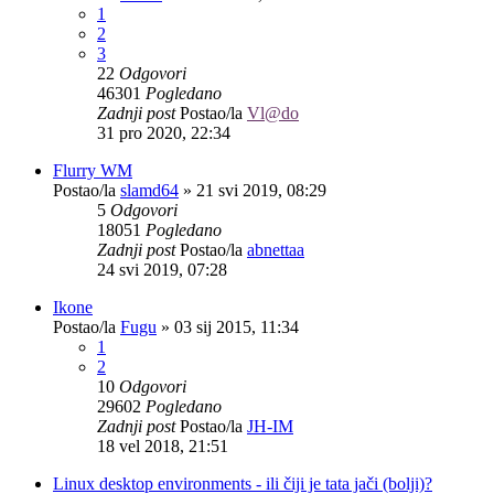
1
2
3
22
Odgovori
46301
Pogledano
Zadnji post
Postao/la
Vl@do
31 pro 2020, 22:34
Flurry WM
Postao/la
slamd64
»
21 svi 2019, 08:29
5
Odgovori
18051
Pogledano
Zadnji post
Postao/la
abnettaa
24 svi 2019, 07:28
Ikone
Postao/la
Fugu
»
03 sij 2015, 11:34
1
2
10
Odgovori
29602
Pogledano
Zadnji post
Postao/la
JH-IM
18 vel 2018, 21:51
Linux desktop environments - ili čiji je tata jači (bolji)?