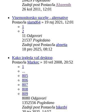
28429
Pogledano
Zadnji post
Postao/la
Abzeenth
26 kol 2011, 12:01
Visemonitorsko sucelje - alternative
Postao/la
slamd64
»
19 ruj 2021, 12:01
1
2
11
Odgovori
21537
Pogledano
Zadnji post
Postao/la
abnetta
18 pro 2025, 08:12
Kako izgleda vaš desktop
Postao/la
Markec
»
10 vel 2008, 20:52
1
...
805
806
807
808
809
8080
Odgovori
1352556
Pogledano
Zadnji post
Postao/la
bikerbj
20 tra 2025, 14:57