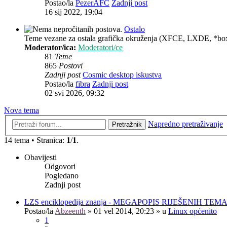
Postao/la
PezerAFC
Zadnji post
16 sij 2022, 19:04
Ostalo
Teme vezane za ostala grafička okruženja (XFCE, LXDE, *box
Moderator/ica:
Moderatori/ce
81
Teme
865
Postovi
Zadnji post
Cosmic desktop iskustva
Postao/la
fibra
Zadnji post
02 svi 2026, 09:32
Nova tema
Napredno pretraživanje
Pretražnik
14 tema • Stranica:
1
/
1
.
Obavijesti
Odgovori
Pogledano
Zadnji post
LZS enciklopedija znanja - MEGAPOPIS RIJEŠENIH TEM
Postao/la
Abzeenth
»
01 vel 2014, 20:23
» u
Linux općenito
1