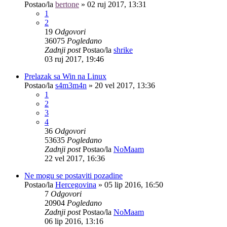
Postao/la
bertone
»
02 ruj 2017, 13:31
1
2
19
Odgovori
36075
Pogledano
Zadnji post
Postao/la
shrike
03 ruj 2017, 19:46
Prelazak sa Win na Linux
Postao/la
s4m3m4n
»
20 vel 2017, 13:36
1
2
3
4
36
Odgovori
53635
Pogledano
Zadnji post
Postao/la
NoMaam
22 vel 2017, 16:36
Ne mogu se postaviti pozadine
Postao/la
Hercegovina
»
05 lip 2016, 16:50
7
Odgovori
20904
Pogledano
Zadnji post
Postao/la
NoMaam
06 lip 2016, 13:16