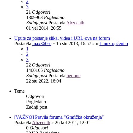
2
3
21
Odgovori
1809963
Pogledano
Zadnji post
Postao/la
Abzeenth
01 vel 2014, 20:55
Upute za postanje slika, videa i URL-ova na forum
Postao/la
max360se
»
15 stu 2013, 16:57
» u
Linux općenito
1
2
3
22
Odgovori
1460165
Pogledano
Zadnji post
Postao/la
bertone
22 stu 2022, 16:04
Teme
Odgovori
Pogledano
Zadnji post
[VAŽNO] Pravila foruma "Grafička okruženja"
Postao/la
Abzeenth
»
26 kol 2011, 12:01
0
Odgovori