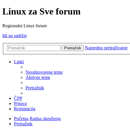
Linux za Sve forum
Regionalni Linux forum
Idi na sadržaj
Napredno pretraživanje
Pretražnik
Linki
Neodgovorene teme
Aktivne teme
Pretražnik
ČPP
Prijava
Registracija
Početna
Radna okruženja
Pretražnik