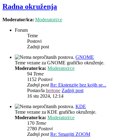
Radna okruženja
Moderator/ica:
Moderatori/ce
Forum
Teme
Postovi
Zadnji post
GNOME
Teme vezane za GNOME grafičko okruženje.
Moderator/ica:
Moderatori/ce
94
Teme
1152
Postovi
Zadnji post
Re: Ekstenzije bez kojih se...
Postao/la
bertone
Zadnji post
16 stu 2024, 12:14
KDE
Teme vezane za KDE grafičko okruženje.
Moderator/ica:
Moderatori/ce
170
Teme
2780
Postovi
Zadnji post
Re: Smanjiti ZOOM