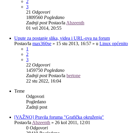
2
3
21
Odgovori
1809560
Pogledano
Zadnji post
Postao/la
Abzeenth
01 vel 2014, 20:55
Upute za postanje slika, videa i URL-ova na forum
Postao/la
max360se
»
15 stu 2013, 16:57
» u
Linux općenito
1
2
3
22
Odgovori
1459750
Pogledano
Zadnji post
Postao/la
bertone
22 stu 2022, 16:04
Teme
Odgovori
Pogledano
Zadnji post
[VAŽNO] Pravila foruma "Grafička okruženja"
Postao/la
Abzeenth
»
26 kol 2011, 12:01
0
Odgovori