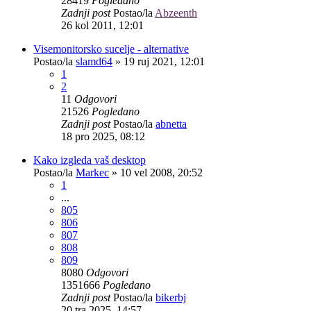
28419
Pogledano
Zadnji post
Postao/la
Abzeenth
26 kol 2011, 12:01
Visemonitorsko sucelje - alternative
Postao/la
slamd64
»
19 ruj 2021, 12:01
1
2
11
Odgovori
21526
Pogledano
Zadnji post
Postao/la
abnetta
18 pro 2025, 08:12
Kako izgleda vaš desktop
Postao/la
Markec
»
10 vel 2008, 20:52
1
...
805
806
807
808
809
8080
Odgovori
1351666
Pogledano
Zadnji post
Postao/la
bikerbj
20 tra 2025, 14:57