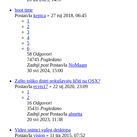
boot time
Postao/la
kepica
»
27 ruj 2018, 06:45
1
2
3
4
5
6
58
Odgovori
74745
Pogledano
Zadnji post
Postao/la
NoMaam
30 svi 2024, 15:00
Zašto toliko distri pokušavaju ličiti na OSX?
Postao/la
ecvis17
»
22 sij 2020, 23:09
1
2
16
Odgovori
35431
Pogledano
Zadnji post
Postao/la
abnetta
20 svi 2023, 11:38
Video snimci vašeg desktopa
Postao/la
vision
»
11 tra 2015, 07:52