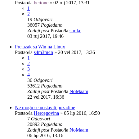
Postao/la
bertone
»
02 ruj 2017, 13:31
1
2
19
Odgovori
36057
Pogledano
Zadnji post
Postao/la
shrike
03 ruj 2017, 19:46
Prelazak sa Win na Linux
Postao/la
s4m3m4n
»
20 vel 2017, 13:36
1
2
3
4
36
Odgovori
53612
Pogledano
Zadnji post
Postao/la
NoMaam
22 vel 2017, 16:36
Ne mogu se postaviti pozadine
Postao/la
Hercegovina
»
05 lip 2016, 16:50
7
Odgovori
20892
Pogledano
Zadnji post
Postao/la
NoMaam
06 lip 2016, 13:16