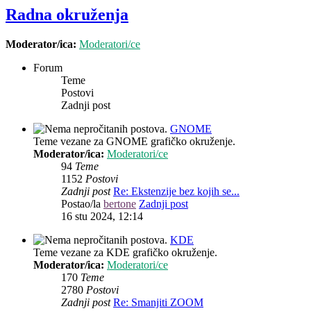
Radna okruženja
Moderator/ica:
Moderatori/ce
Forum
Teme
Postovi
Zadnji post
GNOME
Teme vezane za GNOME grafičko okruženje.
Moderator/ica:
Moderatori/ce
94
Teme
1152
Postovi
Zadnji post
Re: Ekstenzije bez kojih se...
Postao/la
bertone
Zadnji post
16 stu 2024, 12:14
KDE
Teme vezane za KDE grafičko okruženje.
Moderator/ica:
Moderatori/ce
170
Teme
2780
Postovi
Zadnji post
Re: Smanjiti ZOOM