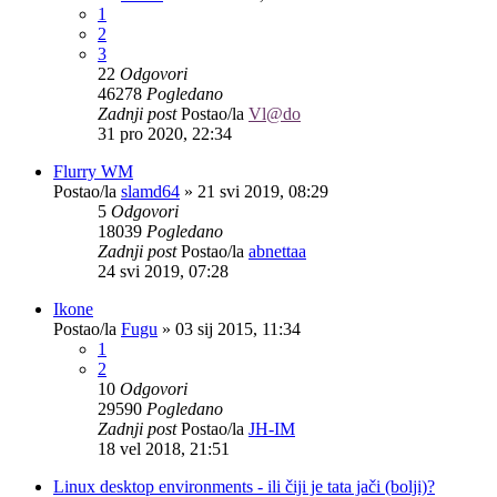
1
2
3
22
Odgovori
46278
Pogledano
Zadnji post
Postao/la
Vl@do
31 pro 2020, 22:34
Flurry WM
Postao/la
slamd64
»
21 svi 2019, 08:29
5
Odgovori
18039
Pogledano
Zadnji post
Postao/la
abnettaa
24 svi 2019, 07:28
Ikone
Postao/la
Fugu
»
03 sij 2015, 11:34
1
2
10
Odgovori
29590
Pogledano
Zadnji post
Postao/la
JH-IM
18 vel 2018, 21:51
Linux desktop environments - ili čiji je tata jači (bolji)?