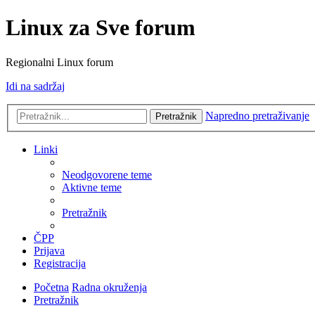
Linux za Sve forum
Regionalni Linux forum
Idi na sadržaj
Napredno pretraživanje
Pretražnik
Linki
Neodgovorene teme
Aktivne teme
Pretražnik
ČPP
Prijava
Registracija
Početna
Radna okruženja
Pretražnik