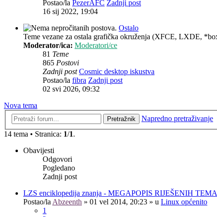
Postao/la
PezerAFC
Zadnji post
16 sij 2022, 19:04
Ostalo
Teme vezane za ostala grafička okruženja (XFCE, LXDE, *box
Moderator/ica:
Moderatori/ce
81
Teme
865
Postovi
Zadnji post
Cosmic desktop iskustva
Postao/la
fibra
Zadnji post
02 svi 2026, 09:32
Nova tema
Napredno pretraživanje
Pretražnik
14 tema • Stranica:
1
/
1
.
Obavijesti
Odgovori
Pogledano
Zadnji post
LZS enciklopedija znanja - MEGAPOPIS RIJEŠENIH TEM
Postao/la
Abzeenth
»
01 vel 2014, 20:23
» u
Linux općenito
1