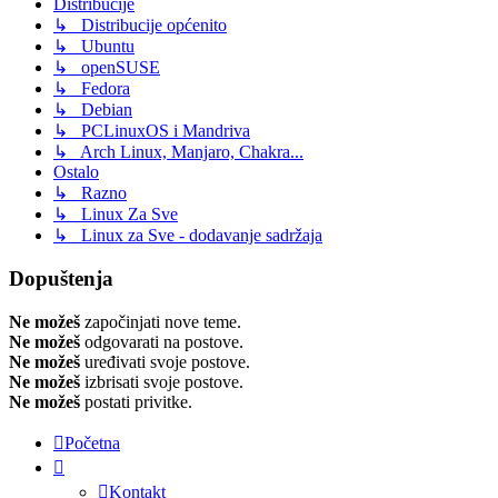
Distribucije
↳ Distribucije općenito
↳ Ubuntu
↳ openSUSE
↳ Fedora
↳ Debian
↳ PCLinuxOS i Mandriva
↳ Arch Linux, Manjaro, Chakra...
Ostalo
↳ Razno
↳ Linux Za Sve
↳ Linux za Sve - dodavanje sadržaja
Dopuštenja
Ne možeš
započinjati nove teme.
Ne možeš
odgovarati na postove.
Ne možeš
uređivati svoje postove.
Ne možeš
izbrisati svoje postove.
Ne možeš
postati privitke.
Početna
Kontakt