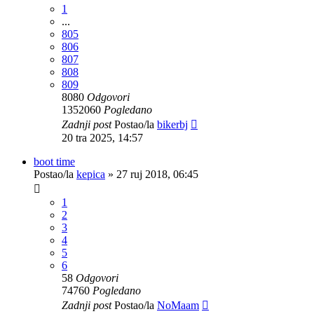
1
...
805
806
807
808
809
8080
Odgovori
1352060
Pogledano
Zadnji post
Postao/la
bikerbj
20 tra 2025, 14:57
boot time
Postao/la
kepica
»
27 ruj 2018, 06:45
1
2
3
4
5
6
58
Odgovori
74760
Pogledano
Zadnji post
Postao/la
NoMaam