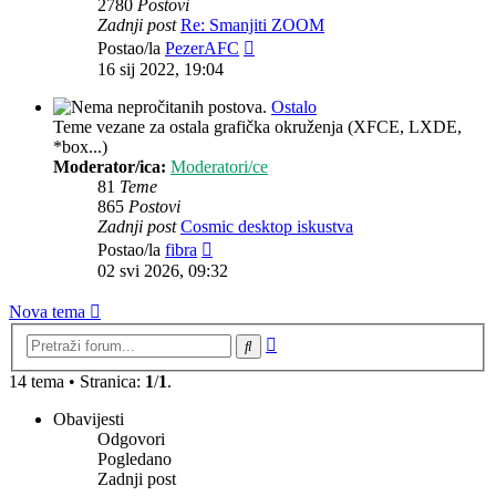
2780
Postovi
Zadnji post
Re: Smanjiti ZOOM
Zadnji
Postao/la
PezerAFC
post
16 sij 2022, 19:04
Ostalo
Teme vezane za ostala grafička okruženja (XFCE, LXDE,
*box...)
Moderator/ica:
Moderatori/ce
81
Teme
865
Postovi
Zadnji post
Cosmic desktop iskustva
Zadnji
Postao/la
fibra
post
02 svi 2026, 09:32
Nova tema
Napredno
Pretražnik
pretraživanje
14 tema • Stranica:
1
/
1
.
Obavijesti
Odgovori
Pogledano
Zadnji post