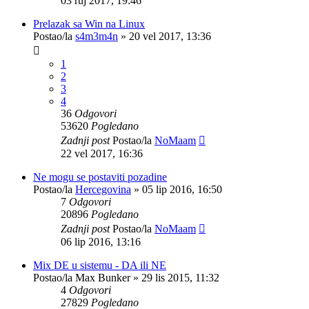
03 ruj 2017, 19:46
Prelazak sa Win na Linux
Postao/la
s4m3m4n
»
20 vel 2017, 13:36
1
2
3
4
36
Odgovori
53620
Pogledano
Zadnji post
Postao/la
NoMaam
22 vel 2017, 16:36
Ne mogu se postaviti pozadine
Postao/la
Hercegovina
»
05 lip 2016, 16:50
7
Odgovori
20896
Pogledano
Zadnji post
Postao/la
NoMaam
06 lip 2016, 13:16
Mix DE u sistemu - DA ili NE
Postao/la
Max Bunker
»
29 lis 2015, 11:32
4
Odgovori
27829
Pogledano