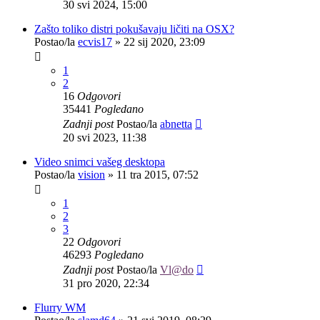
30 svi 2024, 15:00
Zašto toliko distri pokušavaju ličiti na OSX?
Postao/la
ecvis17
»
22 sij 2020, 23:09
1
2
16
Odgovori
35441
Pogledano
Zadnji post
Postao/la
abnetta
20 svi 2023, 11:38
Video snimci vašeg desktopa
Postao/la
vision
»
11 tra 2015, 07:52
1
2
3
22
Odgovori
46293
Pogledano
Zadnji post
Postao/la
Vl@do
31 pro 2020, 22:34
Flurry WM