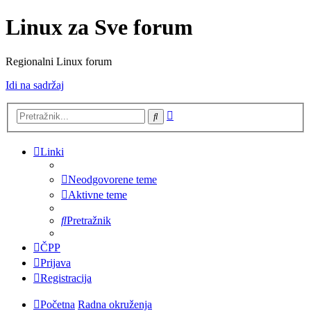
Linux za Sve forum
Regionalni Linux forum
Idi na sadržaj
Napredno
Pretražnik
pretraživanje
Linki
Neodgovorene teme
Aktivne teme
Pretražnik
ČPP
Prijava
Registracija
Početna
Radna okruženja