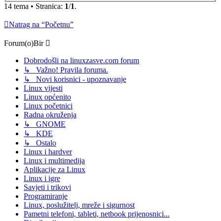
14 tema • Stranica:
1
/
1
.
Natrag na “Početnu”
Forum(o)Bir
Dobrodošli na linuxzasve.com forum
↳ Važno! Pravila foruma.
↳ Novi korisnici - upoznavanje
Linux vijesti
Linux općenito
Linux početnici
Radna okruženja
↳ GNOME
↳ KDE
↳ Ostalo
Linux i hardver
Linux i multimedija
Aplikacije za Linux
Linux i igre
Savjeti i trikovi
Programiranje
Linux, poslužitelj, mreže i sigurnost
Pametni telefoni, tableti, netbook prijenosnici...