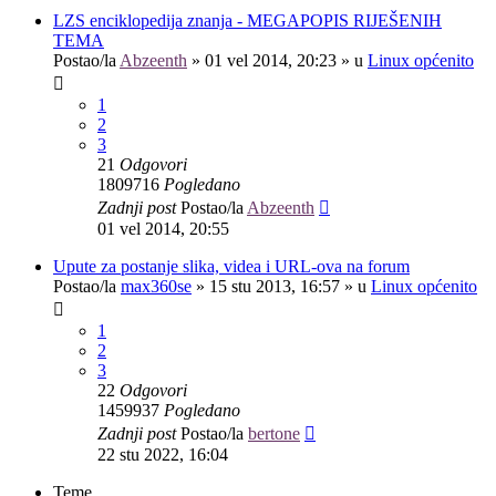
LZS enciklopedija znanja - MEGAPOPIS RIJEŠENIH
TEMA
Postao/la
Abzeenth
»
01 vel 2014, 20:23
» u
Linux općenito
1
2
3
21
Odgovori
1809716
Pogledano
Zadnji post
Postao/la
Abzeenth
01 vel 2014, 20:55
Upute za postanje slika, videa i URL-ova na forum
Postao/la
max360se
»
15 stu 2013, 16:57
» u
Linux općenito
1
2
3
22
Odgovori
1459937
Pogledano
Zadnji post
Postao/la
bertone
22 stu 2022, 16:04
Teme