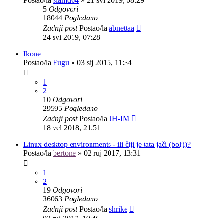
Postao/la
slamd64
»
21 svi 2019, 08:29
5
Odgovori
18044
Pogledano
Zadnji post
Postao/la
abnettaa
24 svi 2019, 07:28
Ikone
Postao/la
Fugu
»
03 sij 2015, 11:34
1
2
10
Odgovori
29595
Pogledano
Zadnji post
Postao/la
JH-IM
18 vel 2018, 21:51
Linux desktop environments - ili čiji je tata jači (bolji)?
Postao/la
bertone
»
02 ruj 2017, 13:31
1
2
19
Odgovori
36063
Pogledano
Zadnji post
Postao/la
shrike