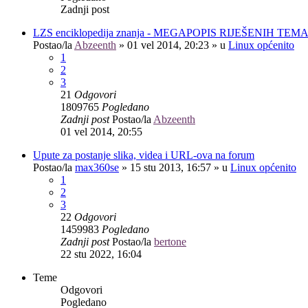
Zadnji post
LZS enciklopedija znanja - MEGAPOPIS RIJEŠENIH TEM
Postao/la
Abzeenth
»
01 vel 2014, 20:23
» u
Linux općenito
1
2
3
21
Odgovori
1809765
Pogledano
Zadnji post
Postao/la
Abzeenth
01 vel 2014, 20:55
Upute za postanje slika, videa i URL-ova na forum
Postao/la
max360se
»
15 stu 2013, 16:57
» u
Linux općenito
1
2
3
22
Odgovori
1459983
Pogledano
Zadnji post
Postao/la
bertone
22 stu 2022, 16:04
Teme
Odgovori
Pogledano