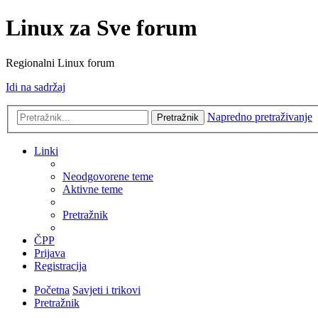
Linux za Sve forum
Regionalni Linux forum
Idi na sadržaj
Napredno pretraživanje
Pretražnik
Linki
Neodgovorene teme
Aktivne teme
Pretražnik
ČPP
Prijava
Registracija
Početna
Savjeti i trikovi
Pretražnik