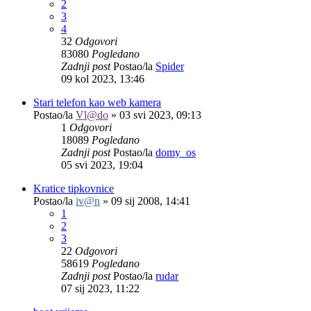
2
3
4
32
Odgovori
83080
Pogledano
Zadnji post
Postao/la
Spider
09 kol 2023, 13:46
Stari telefon kao web kamera
Postao/la
Vl@do
»
03 svi 2023, 09:13
1
Odgovori
18089
Pogledano
Zadnji post
Postao/la
domy_os
05 svi 2023, 19:04
Kratice tipkovnice
Postao/la
iv@n
»
09 sij 2008, 14:41
1
2
3
22
Odgovori
58619
Pogledano
Zadnji post
Postao/la
rudar
07 sij 2023, 11:22