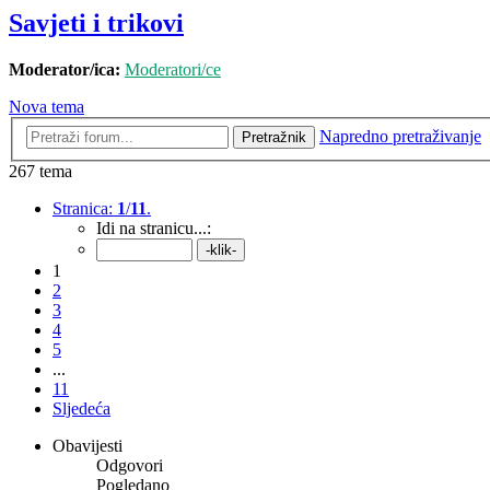
Savjeti i trikovi
Moderator/ica:
Moderatori/ce
Nova tema
Napredno pretraživanje
Pretražnik
267 tema
Stranica:
1
/
11
.
Idi na stranicu...:
1
2
3
4
5
...
11
Sljedeća
Obavijesti
Odgovori
Pogledano