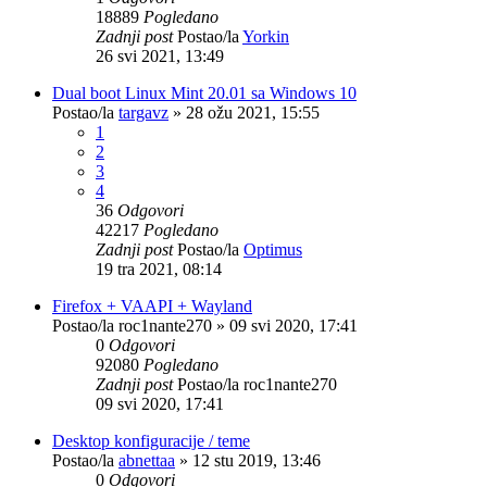
18889
Pogledano
Zadnji post
Postao/la
Yorkin
26 svi 2021, 13:49
Dual boot Linux Mint 20.01 sa Windows 10
Postao/la
targavz
»
28 ožu 2021, 15:55
1
2
3
4
36
Odgovori
42217
Pogledano
Zadnji post
Postao/la
Optimus
19 tra 2021, 08:14
Firefox + VAAPI + Wayland
Postao/la
roc1nante270
»
09 svi 2020, 17:41
0
Odgovori
92080
Pogledano
Zadnji post
Postao/la
roc1nante270
09 svi 2020, 17:41
Desktop konfiguracije / teme
Postao/la
abnettaa
»
12 stu 2019, 13:46
0
Odgovori