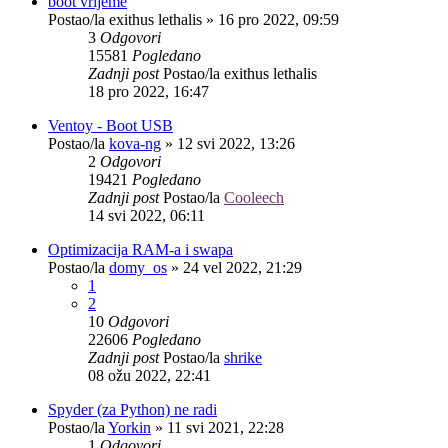
boot vrijeme
Postao/la
exithus lethalis
»
16 pro 2022, 09:59
3
Odgovori
15581
Pogledano
Zadnji post
Postao/la
exithus lethalis
18 pro 2022, 16:47
Ventoy - Boot USB
Postao/la
kova-ng
»
12 svi 2022, 13:26
2
Odgovori
19421
Pogledano
Zadnji post
Postao/la
Cooleech
14 svi 2022, 06:11
Optimizacija RAM-a i swapa
Postao/la
domy_os
»
24 vel 2022, 21:29
1
2
10
Odgovori
22606
Pogledano
Zadnji post
Postao/la
shrike
08 ožu 2022, 22:41
Spyder (za Python) ne radi
Postao/la
Yorkin
»
11 svi 2021, 22:28
1
Odgovori