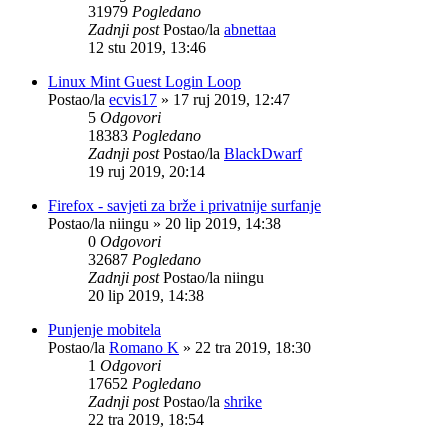
31979
Pogledano
Zadnji post
Postao/la
abnettaa
12 stu 2019, 13:46
Linux Mint Guest Login Loop
Postao/la
ecvis17
»
17 ruj 2019, 12:47
5
Odgovori
18383
Pogledano
Zadnji post
Postao/la
BlackDwarf
19 ruj 2019, 20:14
Firefox - savjeti za brže i privatnije surfanje
Postao/la
niingu
»
20 lip 2019, 14:38
0
Odgovori
32687
Pogledano
Zadnji post
Postao/la
niingu
20 lip 2019, 14:38
Punjenje mobitela
Postao/la
Romano K
»
22 tra 2019, 18:30
1
Odgovori
17652
Pogledano
Zadnji post
Postao/la
shrike
22 tra 2019, 18:54