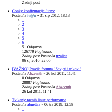
Zadnji post
Conky konfiguracije / teme
Postao/la
iv@n
»
31 srp 2012, 18:13
1
2
3
4
5
6
51
Odgovori
126779
Pogledano
Zadnji post
Postao/la
trzalica
06 sij 2016, 22:06
[VAŽNO] Pravila foruma "Savjeti i trikovi"
Postao/la
Abzeenth
»
26 kol 2011, 11:41
0
Odgovori
28887
Pogledano
Zadnji post
Postao/la
Abzeenth
26 kol 2011, 11:41
Tvikanje raznih linux performansa
Postao/la
abnettaa
»
06 tra 2019, 12:58
1