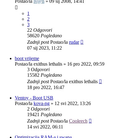
Postao/la
iv@n
»
09 sij 2008, 14:41
1
2
3
22
Odgovori
58620
Pogledano
Zadnji post
Postao/la
rudar
07 sij 2023, 11:22
boot vrijeme
Postao/la
exithus lethalis
»
16 pro 2022, 09:59
3
Odgovori
15582
Pogledano
Zadnji post
Postao/la
exithus lethalis
18 pro 2022, 16:47
Ventoy - Boot USB
Postao/la
kova-ng
»
12 svi 2022, 13:26
2
Odgovori
19421
Pogledano
Zadnji post
Postao/la
Cooleech
14 svi 2022, 06:11
Optimizacija RAM-a i swapa