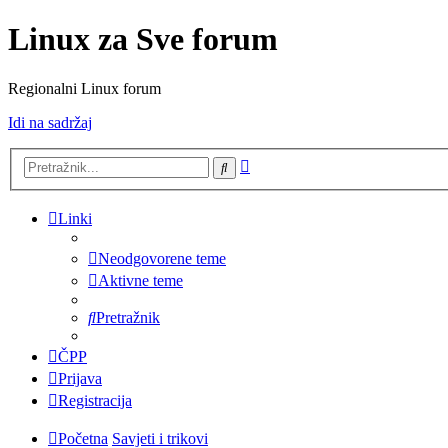
Linux za Sve forum
Regionalni Linux forum
Idi na sadržaj
Napredno
Pretražnik
pretraživanje
Linki
Neodgovorene teme
Aktivne teme
Pretražnik
ČPP
Prijava
Registracija
Početna
Savjeti i trikovi