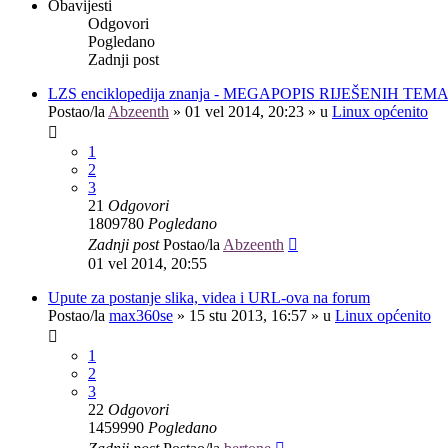
Obavijesti
Odgovori
Pogledano
Zadnji post
LZS enciklopedija znanja - MEGAPOPIS RIJEŠENIH TEM
Postao/la
Abzeenth
»
01 vel 2014, 20:23
» u
Linux općenito
1
2
3
21
Odgovori
1809780
Pogledano
Zadnji post
Postao/la
Abzeenth
01 vel 2014, 20:55
Upute za postanje slika, videa i URL-ova na forum
Postao/la
max360se
»
15 stu 2013, 16:57
» u
Linux općenito
1
2
3
22
Odgovori
1459990
Pogledano