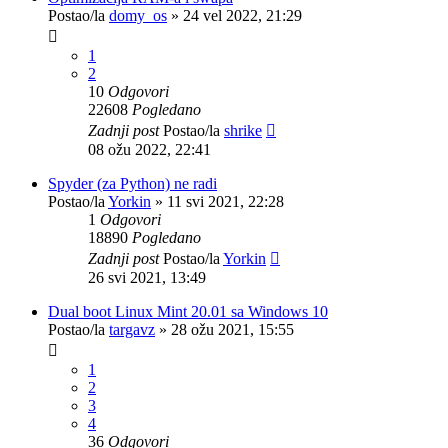
Postao/la
domy_os
»
24 vel 2022, 21:29
1
2
10
Odgovori
22608
Pogledano
Zadnji post
Postao/la
shrike
08 ožu 2022, 22:41
Spyder (za Python) ne radi
Postao/la
Yorkin
»
11 svi 2021, 22:28
1
Odgovori
18890
Pogledano
Zadnji post
Postao/la
Yorkin
26 svi 2021, 13:49
Dual boot Linux Mint 20.01 sa Windows 10
Postao/la
targavz
»
28 ožu 2021, 15:55
1
2
3
4
36
Odgovori