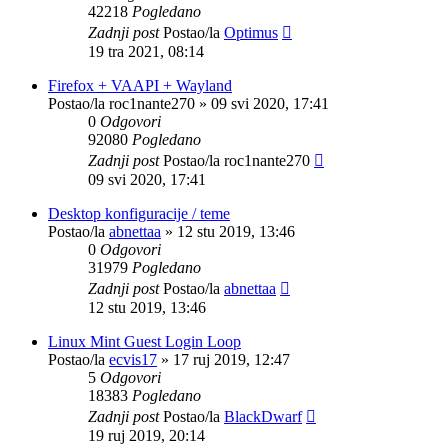
42218
Pogledano
Zadnji post
Postao/la
Optimus
19 tra 2021, 08:14
Firefox + VAAPI + Wayland
Postao/la
roc1nante270
»
09 svi 2020, 17:41
0
Odgovori
92080
Pogledano
Zadnji post
Postao/la
roc1nante270
09 svi 2020, 17:41
Desktop konfiguracije / teme
Postao/la
abnettaa
»
12 stu 2019, 13:46
0
Odgovori
31979
Pogledano
Zadnji post
Postao/la
abnettaa
12 stu 2019, 13:46
Linux Mint Guest Login Loop
Postao/la
ecvis17
»
17 ruj 2019, 12:47
5
Odgovori
18383
Pogledano
Zadnji post
Postao/la
BlackDwarf
19 ruj 2019, 20:14