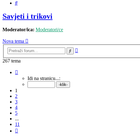
Pretražnik
Savjeti i trikovi
Moderator/ica:
Moderatori/ce
Nova tema
Napredno
Pretražnik
pretraživanje
267 tema
Stranica:
1
/
11
.
Idi na stranicu...:
1
2
3
4
5
...
11
Sljedeća