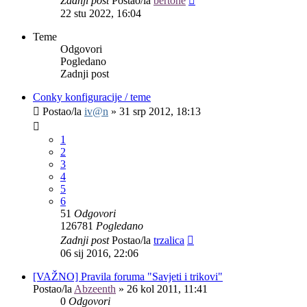
Zadnji post
Postao/la
bertone
22 stu 2022, 16:04
Teme
Odgovori
Pogledano
Zadnji post
Conky konfiguracije / teme
Postao/la
iv@n
»
31 srp 2012, 18:13
1
2
3
4
5
6
51
Odgovori
126781
Pogledano
Zadnji post
Postao/la
trzalica
06 sij 2016, 22:06
[VAŽNO] Pravila foruma "Savjeti i trikovi"
Postao/la
Abzeenth
»
26 kol 2011, 11:41
0
Odgovori