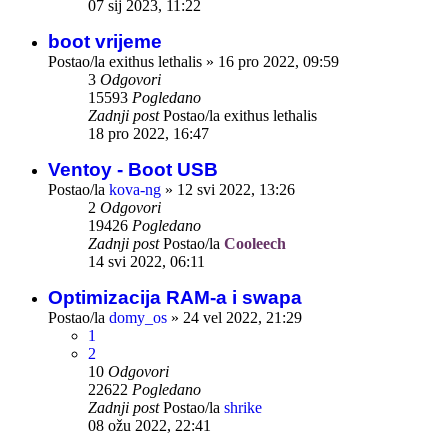
07 sij 2023, 11:22
boot vrijeme
Postao/la
exithus lethalis
»
16 pro 2022, 09:59
3
Odgovori
15593
Pogledano
Zadnji post
Postao/la
exithus lethalis
18 pro 2022, 16:47
Ventoy - Boot USB
Postao/la
kova-ng
»
12 svi 2022, 13:26
2
Odgovori
19426
Pogledano
Zadnji post
Postao/la
Cooleech
14 svi 2022, 06:11
Optimizacija RAM-a i swapa
Postao/la
domy_os
»
24 vel 2022, 21:29
1
2
10
Odgovori
22622
Pogledano
Zadnji post
Postao/la
shrike
08 ožu 2022, 22:41