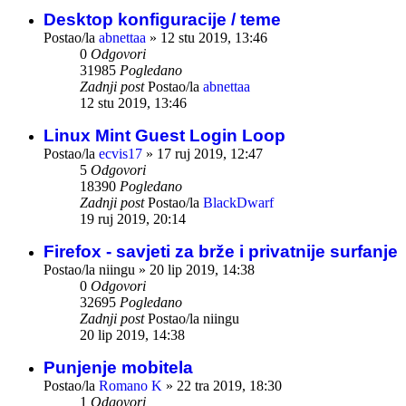
Desktop konfiguracije / teme
Postao/la
abnettaa
»
12 stu 2019, 13:46
0
Odgovori
31985
Pogledano
Zadnji post
Postao/la
abnettaa
12 stu 2019, 13:46
Linux Mint Guest Login Loop
Postao/la
ecvis17
»
17 ruj 2019, 12:47
5
Odgovori
18390
Pogledano
Zadnji post
Postao/la
BlackDwarf
19 ruj 2019, 20:14
Firefox - savjeti za brže i privatnije surfanje
Postao/la
niingu
»
20 lip 2019, 14:38
0
Odgovori
32695
Pogledano
Zadnji post
Postao/la
niingu
20 lip 2019, 14:38
Punjenje mobitela
Postao/la
Romano K
»
22 tra 2019, 18:30
1
Odgovori