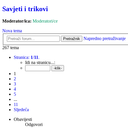
Savjeti i trikovi
Moderator/ica:
Moderatori/ce
Nova tema
Napredno pretraživanje
Pretražnik
267 tema
Stranica:
1
/
11
.
Idi na stranicu...:
1
2
3
4
5
...
11
Sljedeća
Obavijesti
Odgovori