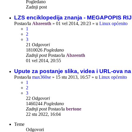
Pogledano
Zadnji post
LZS enciklopedija znanja - MEGAPOPIS R
Postao/la
Abzeenth
»
01 vel 2014, 20:23
» u
Linux općenito
1
2
3
21
Odgovori
1810026
Pogledano
Zadnji post
Postao/la
Abzeenth
01 vel 2014, 20:55
Upute za postanje slika, videa i URL-ova n
Postao/la
max360se
»
15 stu 2013, 16:57
» u
Linux općenito
1
2
3
22
Odgovori
1460244
Pogledano
Zadnji post
Postao/la
bertone
22 stu 2022, 16:04
Teme
Odgovori