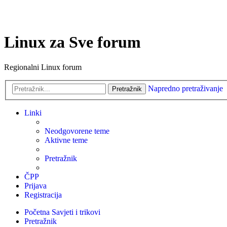
Linux za Sve forum
Regionalni Linux forum
Napredno pretraživanje
Pretražnik
Linki
Neodgovorene teme
Aktivne teme
Pretražnik
ČPP
Prijava
Registracija
Početna
Savjeti i trikovi
Pretražnik