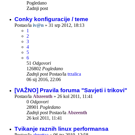
Pogledano
Zadnji post
Conky konfiguracije / teme
Postao/la
iv@n
»
31 srp 2012, 18:13
1
2
3
4
5
6
51
Odgovori
126802
Pogledano
Zadnji post
Postao/la
trzalica
06 sij 2016, 22:06
[VAŽNO] Pravila foruma "Savjeti i trikovi"
Postao/la
Abzeenth
»
26 kol 2011, 11:41
0
Odgovori
28901
Pogledano
Zadnji post
Postao/la
Abzeenth
26 kol 2011, 11:41
Tvikanje raznih linux performansa
Postao/la
abnettaa
»
06 tra 2019, 12:58