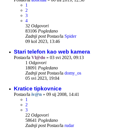
1
2
3
4
32
Odgovori
83106
Pogledano
Zadnji post
Postao/la
Spider
09 kol 2023, 13:46
Stari telefon kao web kamera
Postao/la
Vl@do
»
03 svi 2023, 09:13
1
Odgovori
18091
Pogledano
Zadnji post
Postao/la
domy_os
05 svi 2023, 19:04
Kratice tipkovnice
Postao/la
iv@n
»
09 sij 2008, 14:41
1
2
3
22
Odgovori
58641
Pogledano
Zadnji post
Postao/la
rudar