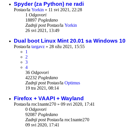
Spyder (za Python) ne radi
Postao/la
Yorkin
»
11 svi 2021, 22:28
1
Odgovori
18897
Pogledano
Zadnji post
Postao/la
Yorkin
26 svi 2021, 13:49
Dual boot Linux Mint 20.01 sa Windows 10
Postao/la
targavz
»
28 ožu 2021, 15:55
1
2
3
4
36
Odgovori
42232
Pogledano
Zadnji post
Postao/la
Optimus
19 tra 2021, 08:14
Firefox + VAAPI + Wayland
Postao/la
roc1nante270
»
09 svi 2020, 17:41
0
Odgovori
92087
Pogledano
Zadnji post
Postao/la
roc1nante270
09 svi 2020, 17:41