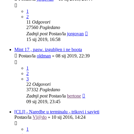
1
2
11
Odgovori
27560
Pogledano
Zadnji post
Postao/la
jorgovan
15 sij 2019, 16:58
Mint 17 , pasw. izgubljen i ne boota
Postao/la
oldman
»
08 sij 2019, 22:39
1
2
3
22
Odgovori
37332
Pogledano
Zadnji post
Postao/la
bertone
09 sij 2019, 23:45
[CLI] - Naredbe u terminalu - trikovi i savjeti
Postao/la
Vl@do
»
10 sij 2016, 14:24
1