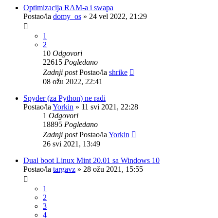
Optimizacija RAM-a i swapa
Postao/la
domy_os
»
24 vel 2022, 21:29
1
2
10
Odgovori
22615
Pogledano
Zadnji post
Postao/la
shrike
08 ožu 2022, 22:41
Spyder (za Python) ne radi
Postao/la
Yorkin
»
11 svi 2021, 22:28
1
Odgovori
18895
Pogledano
Zadnji post
Postao/la
Yorkin
26 svi 2021, 13:49
Dual boot Linux Mint 20.01 sa Windows 10
Postao/la
targavz
»
28 ožu 2021, 15:55
1
2
3
4