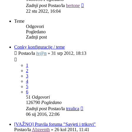
Zadnji post
Postao/la
bertone
22 stu 2022, 16:04
Teme
Odgovori
Pogledano
Zadnji post
Conky konfiguracije / teme
Postao/la
iv@n
»
31 srp 2012, 18:13
1
2
3
4
5
6
51
Odgovori
126790
Pogledano
Zadnji post
Postao/la
trzalica
06 sij 2016, 22:06
[VAŽNO] Pravila foruma "Savjeti i trikovi"
Postao/la
Abzeenth
»
26 kol 2011, 11:41