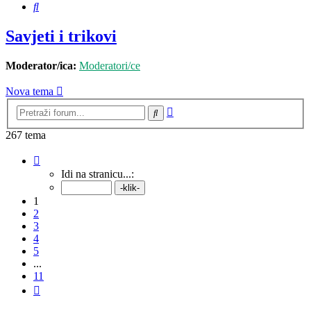
Pretražnik
Savjeti i trikovi
Moderator/ica:
Moderatori/ce
Nova tema
Napredno
Pretražnik
pretraživanje
267 tema
Stranica:
1
/
11
.
Idi na stranicu...:
1
2
3
4
5
...
11
Sljedeća