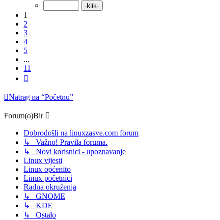
1
2
3
4
5
...
11
Sljedeća
Natrag na “Početnu”
Forum(o)Bir
Dobrodošli na linuxzasve.com forum
↳ Važno! Pravila foruma.
↳ Novi korisnici - upoznavanje
Linux vijesti
Linux općenito
Linux početnici
Radna okruženja
↳ GNOME
↳ KDE
↳ Ostalo