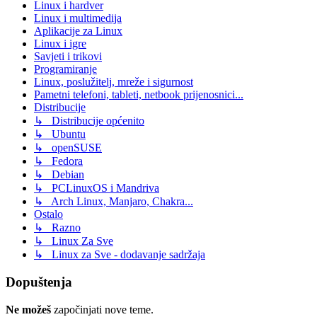
Linux i hardver
Linux i multimedija
Aplikacije za Linux
Linux i igre
Savjeti i trikovi
Programiranje
Linux, poslužitelj, mreže i sigurnost
Pametni telefoni, tableti, netbook prijenosnici...
Distribucije
↳ Distribucije općenito
↳ Ubuntu
↳ openSUSE
↳ Fedora
↳ Debian
↳ PCLinuxOS i Mandriva
↳ Arch Linux, Manjaro, Chakra...
Ostalo
↳ Razno
↳ Linux Za Sve
↳ Linux za Sve - dodavanje sadržaja
Dopuštenja
Ne možeš
započinjati nove teme.