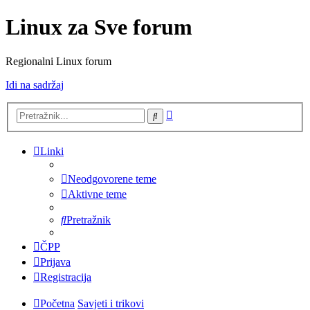
Linux za Sve forum
Regionalni Linux forum
Idi na sadržaj
Napredno
Pretražnik
pretraživanje
Linki
Neodgovorene teme
Aktivne teme
Pretražnik
ČPP
Prijava
Registracija
Početna
Savjeti i trikovi