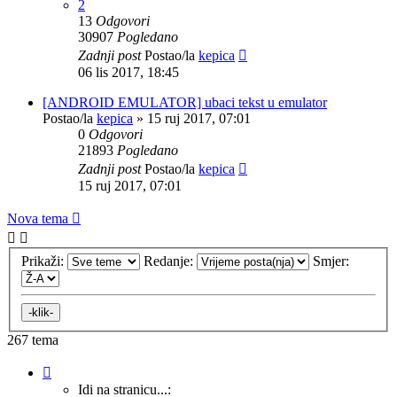
2
13
Odgovori
30907
Pogledano
Zadnji post
Postao/la
kepica
06 lis 2017, 18:45
[ANDROID EMULATOR] ubaci tekst u emulator
Postao/la
kepica
»
15 ruj 2017, 07:01
0
Odgovori
21893
Pogledano
Zadnji post
Postao/la
kepica
15 ruj 2017, 07:01
Nova tema
Prikaži:
Redanje:
Smjer:
267 tema
Stranica:
1
/
11
.
Idi na stranicu...: