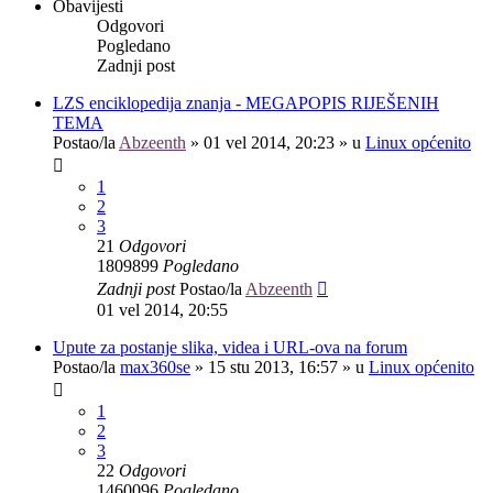
Obavijesti
Odgovori
Pogledano
Zadnji post
LZS enciklopedija znanja - MEGAPOPIS RIJEŠENIH
TEMA
Postao/la
Abzeenth
»
01 vel 2014, 20:23
» u
Linux općenito
1
2
3
21
Odgovori
1809899
Pogledano
Zadnji post
Postao/la
Abzeenth
01 vel 2014, 20:55
Upute za postanje slika, videa i URL-ova na forum
Postao/la
max360se
»
15 stu 2013, 16:57
» u
Linux općenito
1
2
3
22
Odgovori
1460096
Pogledano