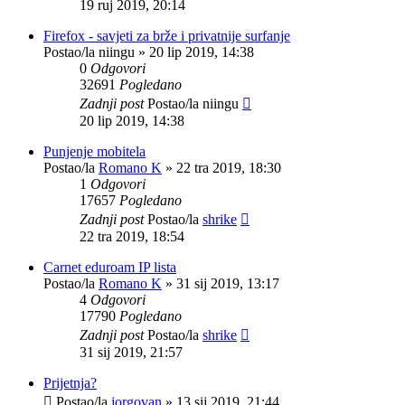
19 ruj 2019, 20:14
Firefox - savjeti za brže i privatnije surfanje
Postao/la
niingu
»
20 lip 2019, 14:38
0
Odgovori
32691
Pogledano
Zadnji post
Postao/la
niingu
20 lip 2019, 14:38
Punjenje mobitela
Postao/la
Romano K
»
22 tra 2019, 18:30
1
Odgovori
17657
Pogledano
Zadnji post
Postao/la
shrike
22 tra 2019, 18:54
Carnet eduroam IP lista
Postao/la
Romano K
»
31 sij 2019, 13:17
4
Odgovori
17790
Pogledano
Zadnji post
Postao/la
shrike
31 sij 2019, 21:57
Prijetnja?
Postao/la
jorgovan
»
13 sij 2019, 21:44