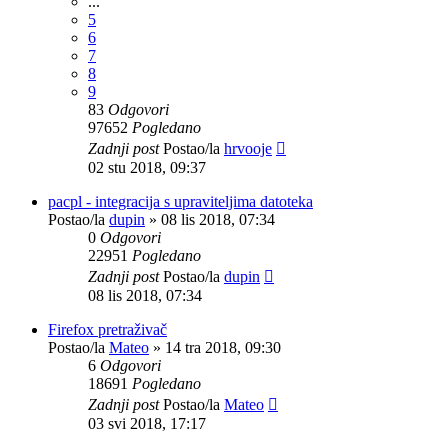
...
5
6
7
8
9
83
Odgovori
97652
Pogledano
Zadnji post
Postao/la
hrvooje
02 stu 2018, 09:37
pacpl - integracija s upraviteljima datoteka
Postao/la
dupin
»
08 lis 2018, 07:34
0
Odgovori
22951
Pogledano
Zadnji post
Postao/la
dupin
08 lis 2018, 07:34
Firefox pretraživač
Postao/la
Mateo
»
14 tra 2018, 09:30
6
Odgovori
18691
Pogledano
Zadnji post
Postao/la
Mateo
03 svi 2018, 17:17