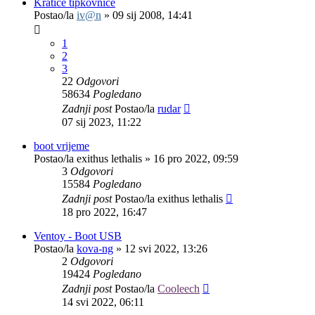
Kratice tipkovnice
Postao/la
iv@n
»
09 sij 2008, 14:41
1
2
3
22
Odgovori
58634
Pogledano
Zadnji post
Postao/la
rudar
07 sij 2023, 11:22
boot vrijeme
Postao/la
exithus lethalis
»
16 pro 2022, 09:59
3
Odgovori
15584
Pogledano
Zadnji post
Postao/la
exithus lethalis
18 pro 2022, 16:47
Ventoy - Boot USB
Postao/la
kova-ng
»
12 svi 2022, 13:26
2
Odgovori
19424
Pogledano
Zadnji post
Postao/la
Cooleech
14 svi 2022, 06:11