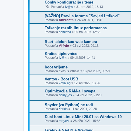
Conky konfiguracije / teme
Postao/la
iv@n
»
31 srp 2012, 18:13
[VAŽNO] Pravila foruma "Savjeti i trikovi"
Postao/la
Abzeenth
»
26 kol 2011, 11:41
Tvikanje raznih linux performansa
Postao/la
abnettaa
»
06 tra 2019, 12:58
Stari telefon kao web kamera
Postao/la
Vl@do
»
03 svi 2023, 09:13
Kratice tipkovnice
Postao/la
iv@n
»
09 sij 2008, 14:41
boot vrijeme
Postao/la
exithus lethalis
»
16 pro 2022, 09:59
Ventoy - Boot USB
Postao/la
kova-ng
»
12 svi 2022, 13:26
Optimizacija RAM-a i swapa
Postao/la
domy_os
»
24 vel 2022, 21:29
Spyder (za Python) ne radi
Postao/la
Yorkin
»
11 svi 2021, 22:28
Dual boot Linux Mint 20.01 sa Windows 10
Postao/la
targavz
»
28 ožu 2021, 15:55
Firefox + VAAPI + Wayland