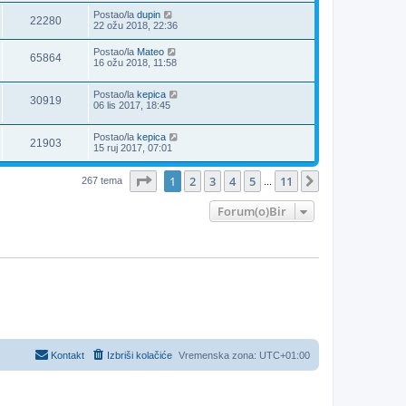
Postao/la
dupin
22280
22 ožu 2018, 22:36
Postao/la
Mateo
65864
16 ožu 2018, 11:58
Postao/la
kepica
30919
06 lis 2017, 18:45
Postao/la
kepica
21903
15 ruj 2017, 07:01
Stranica:
1
/
11
.
1
2
3
4
5
11
Sljedeća
267 tema
...
Forum(o)Bir
Kontakt
Izbriši kolačiće
Vremenska zona:
UTC+01:00