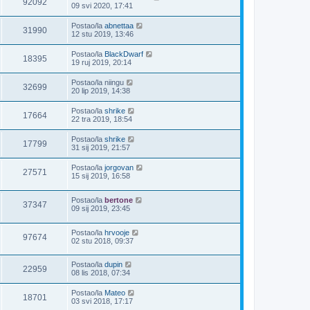
92092
09 svi 2020, 17:41
Postao/la
abnettaa
31990
12 stu 2019, 13:46
Postao/la
BlackDwarf
18395
19 ruj 2019, 20:14
Postao/la
niingu
32699
20 lip 2019, 14:38
Postao/la
shrike
17664
22 tra 2019, 18:54
Postao/la
shrike
17799
31 sij 2019, 21:57
Postao/la
jorgovan
27571
15 sij 2019, 16:58
Postao/la
bertone
37347
09 sij 2019, 23:45
Postao/la
hrvooje
97674
02 stu 2018, 09:37
Postao/la
dupin
22959
08 lis 2018, 07:34
Postao/la
Mateo
18701
03 svi 2018, 17:17