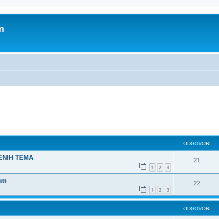
m
dno pretraživanje
ODGOVORI
ŠENIH TEMA
21
1
2
3
rum
22
1
2
3
ODGOVORI