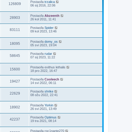
Postao/la
trzalica
126809
06 sij 2016, 22:06
Postao/la
Abzeenth
28903
26 kol 2011, 11:41
Postao/la
Spider
83111
09 kol 2023, 13:46
Postao/la
domy_os
18095
05 svi 2023, 19:04
Postao/la
rudar
58645
07 sij 2023, 11:22
Postao/la
exithus lethalis
15600
18 pro 2022, 16:47
Postao/la
Cooleech
19427
14 svi 2022, 06:11
Postao/la
shrike
22629
08 ožu 2022, 22:41
Postao/la
Yorkin
18902
26 svi 2021, 13:49
Postao/la
Optimus
42237
19 tra 2021, 08:14
Postao/la
roc1nante270