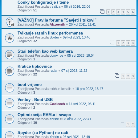
Conky konfiguracije / teme
Zadnji post Postao/la
trzalica
«
06 sij 2016, 22:06
Odgovori:
51
1
2
3
4
5
6
[VAŽNO] Pravila foruma "Savjeti i trikovi"
Zadnji post Postao/la
Abzeenth
«
26 kol 2011, 11:41
Tvikanje raznih linux performansa
Zadnji post Postao/la
Spider
«
09 kol 2023, 13:46
Odgovori:
32
1
2
3
4
Stari telefon kao web kamera
Zadnji post Postao/la
domy_os
«
05 svi 2023, 19:04
Odgovori:
1
Kratice tipkovnice
Zadnji post Postao/la
rudar
«
07 sij 2023, 11:22
Odgovori:
22
1
2
3
boot vrijeme
Zadnji post Postao/la
exithus lethalis
«
18 pro 2022, 16:47
Odgovori:
3
Ventoy - Boot USB
Zadnji post Postao/la
Cooleech
«
14 svi 2022, 06:11
Odgovori:
2
Optimizacija RAM-a i swapa
Zadnji post Postao/la
shrike
«
08 ožu 2022, 22:41
Odgovori:
10
1
2
Spyder (za Python) ne radi
Zadnji post Postao/la
Yorkin
«
26 svi 2021, 13:49