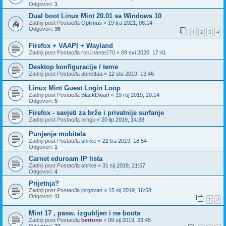
Odgovori:
1
Dual boot Linux Mint 20.01 sa Windows 10
Zadnji post Postao/la
Optimus
«
19 tra 2021, 08:14
Odgovori:
36
1
2
3
4
Firefox + VAAPI + Wayland
Zadnji post Postao/la
roc1nante270
«
09 svi 2020, 17:41
Desktop konfiguracije / teme
Zadnji post Postao/la
abnettaa
«
12 stu 2019, 13:46
Linux Mint Guest Login Loop
Zadnji post Postao/la
BlackDwarf
«
19 ruj 2019, 20:14
Odgovori:
5
Firefox - savjeti za brže i privatnije surfanje
Zadnji post Postao/la
niingu
«
20 lip 2019, 14:38
Punjenje mobitela
Zadnji post Postao/la
shrike
«
22 tra 2019, 18:54
Odgovori:
1
Carnet eduroam IP lista
Zadnji post Postao/la
shrike
«
31 sij 2019, 21:57
Odgovori:
4
Prijetnja?
Zadnji post Postao/la
jorgovan
«
15 sij 2019, 16:58
Odgovori:
11
1
2
Mint 17 , pasw. izgubljen i ne boota
Zadnji post Postao/la
bertone
«
09 sij 2019, 23:45
Odgovori:
22