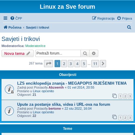
Linux za Sve forum
ČPP
Registracija
Prijava
P
Početna
Savjeti i trikovi
r
Savjeti i trikovi
e
Moderator/ica:
Moderatori/ce
t
Pretražnik
Napredno pretraživ
Nova tema
r
Stranica:
1
/
11
.
1
2
3
4
5
11
Sljedeća
267 tema
a
...
ž
Obavijesti
n
LZS enciklopedija znanja - MEGAPOPIS RIJEŠENIH TEMA
i
Zadnji post Postao/la
Abzeenth
«
01 vel 2014, 20:55
Postano u
Linux općenito
k
Odgovori:
21
1
2
3
Upute za postanje slika, videa i URL-ova na forum
Zadnji post Postao/la
bertone
«
22 stu 2022, 16:04
Postano u
Linux općenito
Odgovori:
22
1
2
3
Teme