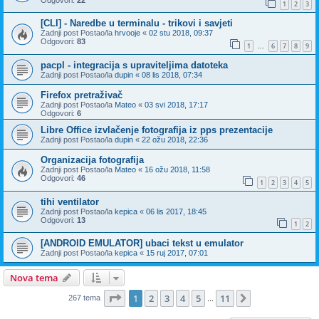
1
2
3
[CLI] - Naredbe u terminalu - trikovi i savjeti
Zadnji post Postao/la
hrvooje
«
02 stu 2018, 09:37
Odgovori:
83
1
6
7
8
9
...
pacpl - integracija s upraviteljima datoteka
Zadnji post Postao/la
dupin
«
08 lis 2018, 07:34
Firefox pretraživač
Zadnji post Postao/la
Mateo
«
03 svi 2018, 17:17
Odgovori:
6
Libre Office izvlačenje fotografija iz pps prezentacije
Zadnji post Postao/la
dupin
«
22 ožu 2018, 22:36
Organizacija fotografija
Zadnji post Postao/la
Mateo
«
16 ožu 2018, 11:58
Odgovori:
46
1
2
3
4
5
tihi ventilator
Zadnji post Postao/la
kepica
«
06 lis 2017, 18:45
Odgovori:
13
1
2
[ANDROID EMULATOR] ubaci tekst u emulator
Zadnji post Postao/la
kepica
«
15 ruj 2017, 07:01
Nova tema
Stranica:
1
/
11
.
1
2
3
4
5
11
Sljedeća
267 tema
...