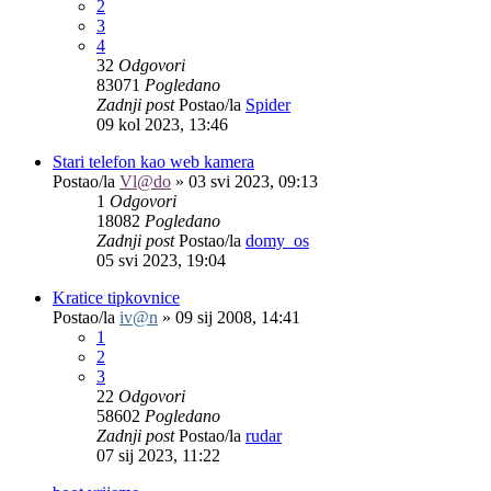
2
3
4
32
Odgovori
83071
Pogledano
Zadnji post
Postao/la
Spider
09 kol 2023, 13:46
Stari telefon kao web kamera
Postao/la
Vl@do
»
03 svi 2023, 09:13
1
Odgovori
18082
Pogledano
Zadnji post
Postao/la
domy_os
05 svi 2023, 19:04
Kratice tipkovnice
Postao/la
iv@n
»
09 sij 2008, 14:41
1
2
3
22
Odgovori
58602
Pogledano
Zadnji post
Postao/la
rudar
07 sij 2023, 11:22