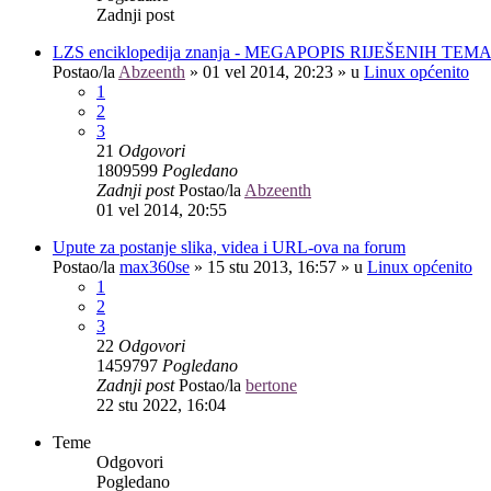
Zadnji post
LZS enciklopedija znanja - MEGAPOPIS RIJEŠENIH TEM
Postao/la
Abzeenth
»
01 vel 2014, 20:23
» u
Linux općenito
1
2
3
21
Odgovori
1809599
Pogledano
Zadnji post
Postao/la
Abzeenth
01 vel 2014, 20:55
Upute za postanje slika, videa i URL-ova na forum
Postao/la
max360se
»
15 stu 2013, 16:57
» u
Linux općenito
1
2
3
22
Odgovori
1459797
Pogledano
Zadnji post
Postao/la
bertone
22 stu 2022, 16:04
Teme
Odgovori
Pogledano