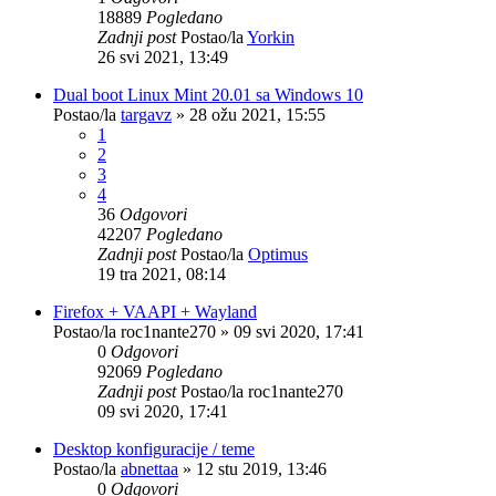
18889
Pogledano
Zadnji post
Postao/la
Yorkin
26 svi 2021, 13:49
Dual boot Linux Mint 20.01 sa Windows 10
Postao/la
targavz
»
28 ožu 2021, 15:55
1
2
3
4
36
Odgovori
42207
Pogledano
Zadnji post
Postao/la
Optimus
19 tra 2021, 08:14
Firefox + VAAPI + Wayland
Postao/la
roc1nante270
»
09 svi 2020, 17:41
0
Odgovori
92069
Pogledano
Zadnji post
Postao/la
roc1nante270
09 svi 2020, 17:41
Desktop konfiguracije / teme
Postao/la
abnettaa
»
12 stu 2019, 13:46
0
Odgovori