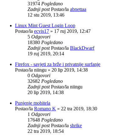
31974
Pogledano
Zadnji post
Postao/la
abnettaa
12 stu 2019, 13:46
Linux Mint Guest Login Loop
Postao/la
ecvis17
»
17 ruj 2019, 12:47
5
Odgovori
18380
Pogledano
Zadnji post
Postao/la
BlackDwarf
19 ruj 2019, 20:14
Firefox - savjeti za brže i privatnije surfanje
Postao/la
niingu
»
20 lip 2019, 14:38
0
Odgovori
32682
Pogledano
Zadnji post
Postao/la
niingu
20 lip 2019, 14:38
Punjenje mobitela
Postao/la
Romano K
»
22 tra 2019, 18:30
1
Odgovori
17648
Pogledano
Zadnji post
Postao/la
shrike
22 tra 2019, 18:54