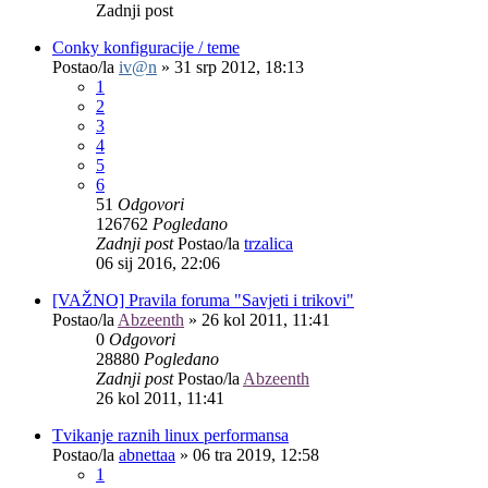
Zadnji post
Conky konfiguracije / teme
Postao/la
iv@n
»
31 srp 2012, 18:13
1
2
3
4
5
6
51
Odgovori
126762
Pogledano
Zadnji post
Postao/la
trzalica
06 sij 2016, 22:06
[VAŽNO] Pravila foruma "Savjeti i trikovi"
Postao/la
Abzeenth
»
26 kol 2011, 11:41
0
Odgovori
28880
Pogledano
Zadnji post
Postao/la
Abzeenth
26 kol 2011, 11:41
Tvikanje raznih linux performansa
Postao/la
abnettaa
»
06 tra 2019, 12:58
1