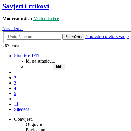
Savjeti i trikovi
Moderator/ica:
Moderatori/ce
Nova tema
Napredno pretraživanje
Pretražnik
267 tema
Stranica:
1
/
11
.
Idi na stranicu...:
1
2
3
4
5
...
11
Sljedeća
Obavijesti
Odgovori
Pogledano