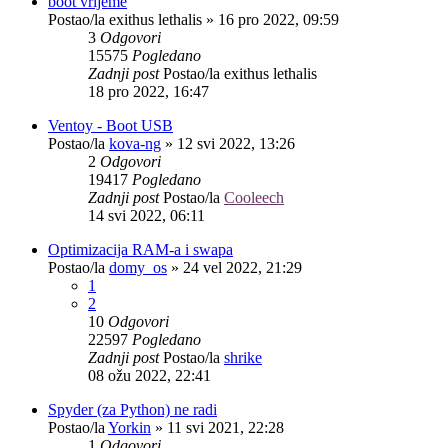
boot vrijeme
Postao/la
exithus lethalis
»
16 pro 2022, 09:59
3
Odgovori
15575
Pogledano
Zadnji post
Postao/la
exithus lethalis
18 pro 2022, 16:47
Ventoy - Boot USB
Postao/la
kova-ng
»
12 svi 2022, 13:26
2
Odgovori
19417
Pogledano
Zadnji post
Postao/la
Cooleech
14 svi 2022, 06:11
Optimizacija RAM-a i swapa
Postao/la
domy_os
»
24 vel 2022, 21:29
1
2
10
Odgovori
22597
Pogledano
Zadnji post
Postao/la
shrike
08 ožu 2022, 22:41
Spyder (za Python) ne radi
Postao/la
Yorkin
»
11 svi 2021, 22:28
1
Odgovori