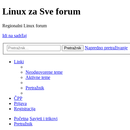
Linux za Sve forum
Regionalni Linux forum
Idi na sadržaj
Napredno pretraživanje
Pretražnik
Linki
Neodgovorene teme
Aktivne teme
Pretražnik
ČPP
Prijava
Registracija
Početna
Savjeti i trikovi
Pretražnik