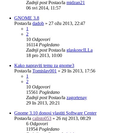
Zadnji post
Postao/la
midzan21
06 svi 2014, 11:57
GNOME 3.8
Postao/la
dadob
»
27 ožu 2013, 22:47
1
2
10
Odgovori
16114
Pogledano
Zadnji post
Postao/la
glaskoncILLa
18 pro 2013, 10:00
Kako napraviti temu za gnome3
Postao/la
Tomislav001
»
29 lis 2013, 17:56
1
2
10
Odgovori
15561
Pogledano
Zadnji post
Postao/la
zagortenay
29 lis 2013, 20:21
Gnome 3.10 donosi vlastiti Software Center
Postao/la
calisto053
»
26 ruj 2013, 08:29
6
Odgovori
11954
Pogledano