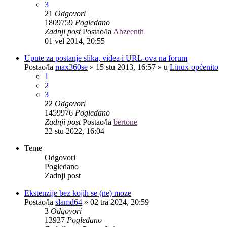
3
21
Odgovori
1809759
Pogledano
Zadnji post
Postao/la
Abzeenth
01 vel 2014, 20:55
Upute za postanje slika, videa i URL-ova na forum
Postao/la
max360se
»
15 stu 2013, 16:57
» u
Linux općenito
1
2
3
22
Odgovori
1459976
Pogledano
Zadnji post
Postao/la
bertone
22 stu 2022, 16:04
Teme
Odgovori
Pogledano
Zadnji post
Ekstenzije bez kojih se (ne) moze
Postao/la
slamd64
»
02 tra 2024, 20:59
3
Odgovori
13937
Pogledano