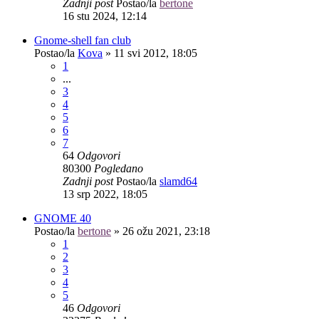
Zadnji post
Postao/la
bertone
16 stu 2024, 12:14
Gnome-shell fan club
Postao/la
Kova
»
11 svi 2012, 18:05
1
...
3
4
5
6
7
64
Odgovori
80300
Pogledano
Zadnji post
Postao/la
slamd64
13 srp 2022, 18:05
GNOME 40
Postao/la
bertone
»
26 ožu 2021, 23:18
1
2
3
4
5
46
Odgovori