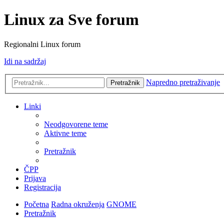
Linux za Sve forum
Regionalni Linux forum
Idi na sadržaj
Napredno pretraživanje
Pretražnik
Linki
Neodgovorene teme
Aktivne teme
Pretražnik
ČPP
Prijava
Registracija
Početna
Radna okruženja
GNOME
Pretražnik