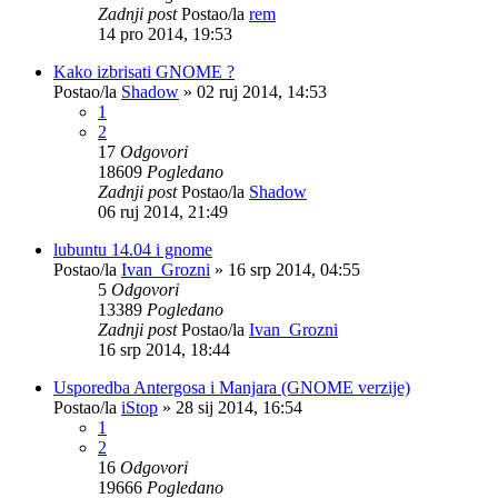
Zadnji post
Postao/la
rem
14 pro 2014, 19:53
Kako izbrisati GNOME ?
Postao/la
Shadow
»
02 ruj 2014, 14:53
1
2
17
Odgovori
18609
Pogledano
Zadnji post
Postao/la
Shadow
06 ruj 2014, 21:49
lubuntu 14.04 i gnome
Postao/la
Ivan_Grozni
»
16 srp 2014, 04:55
5
Odgovori
13389
Pogledano
Zadnji post
Postao/la
Ivan_Grozni
16 srp 2014, 18:44
Usporedba Antergosa i Manjara (GNOME verzije)
Postao/la
iStop
»
28 sij 2014, 16:54
1
2
16
Odgovori
19666
Pogledano