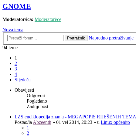
GNOME
Moderator/ica:
Moderatori/ce
Nova tema
Napredno pretraživanje
Pretražnik
94 teme
1
2
3
4
Sljedeća
Obavijesti
Odgovori
Pogledano
Zadnji post
LZS enciklopedija znanja - MEGAPOPIS RIJEŠENIH TEM
Postao/la
Abzeenth
»
01 vel 2014, 20:23
» u
Linux općenito
1
2