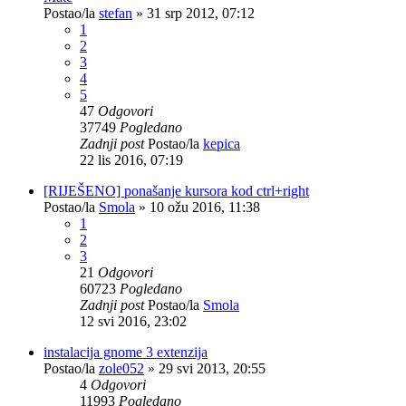
Postao/la
stefan
»
31 srp 2012, 07:12
1
2
3
4
5
47
Odgovori
37749
Pogledano
Zadnji post
Postao/la
kepica
22 lis 2016, 07:19
[RIJEŠENO] ponašanje kursora kod ctrl+right
Postao/la
Smola
»
10 ožu 2016, 11:38
1
2
3
21
Odgovori
60723
Pogledano
Zadnji post
Postao/la
Smola
12 svi 2016, 23:02
instalacija gnome 3 extenzija
Postao/la
zole052
»
29 svi 2013, 20:55
4
Odgovori
11993
Pogledano