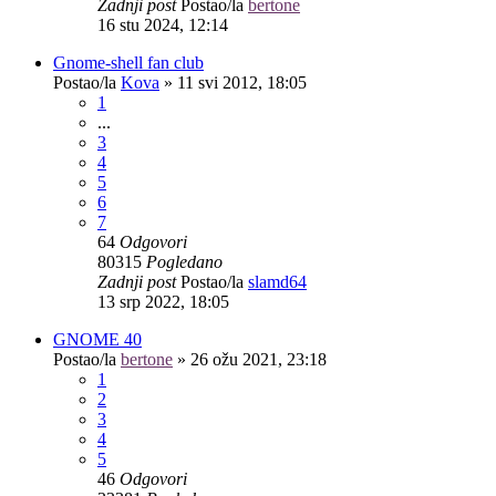
Zadnji post
Postao/la
bertone
16 stu 2024, 12:14
Gnome-shell fan club
Postao/la
Kova
»
11 svi 2012, 18:05
1
...
3
4
5
6
7
64
Odgovori
80315
Pogledano
Zadnji post
Postao/la
slamd64
13 srp 2022, 18:05
GNOME 40
Postao/la
bertone
»
26 ožu 2021, 23:18
1
2
3
4
5
46
Odgovori