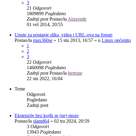
3
21
Odgovori
1809899
Pogledano
Zadnji post
Postao/la
Abzeenth
01 vel 2014, 20:55
Upute za postanje slika, videa i URL-ova na forum
Postao/la
max360se
»
15 stu 2013, 16:57
» u
Linux općenito
1
2
3
22
Odgovori
1460098
Pogledano
Zadnji post
Postao/la
bertone
22 stu 2022, 16:04
Teme
Odgovori
Pogledano
Zadnji post
Ekstenzije bez kojih se (ne) moze
Postao/la
slamd64
»
02 tra 2024, 20:59
3
Odgovori
13943
Pogledano