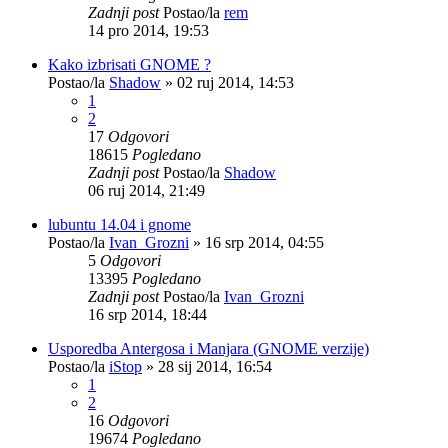
Zadnji post
Postao/la
rem
14 pro 2014, 19:53
Kako izbrisati GNOME ?
Postao/la
Shadow
»
02 ruj 2014, 14:53
1
2
17
Odgovori
18615
Pogledano
Zadnji post
Postao/la
Shadow
06 ruj 2014, 21:49
lubuntu 14.04 i gnome
Postao/la
Ivan_Grozni
»
16 srp 2014, 04:55
5
Odgovori
13395
Pogledano
Zadnji post
Postao/la
Ivan_Grozni
16 srp 2014, 18:44
Usporedba Antergosa i Manjara (GNOME verzije)
Postao/la
iStop
»
28 sij 2014, 16:54
1
2
16
Odgovori
19674
Pogledano