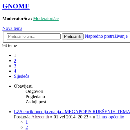
GNOME
Moderator/ica:
Moderatori/ce
Nova tema
Napredno pretraživanje
Pretražnik
94 teme
1
2
3
4
Sljedeća
Obavijesti
Odgovori
Pogledano
Zadnji post
LZS enciklopedija znanja - MEGAPOPIS RIJEŠENIH TEM
Postao/la
Abzeenth
»
01 vel 2014, 20:23
» u
Linux općenito
1
2