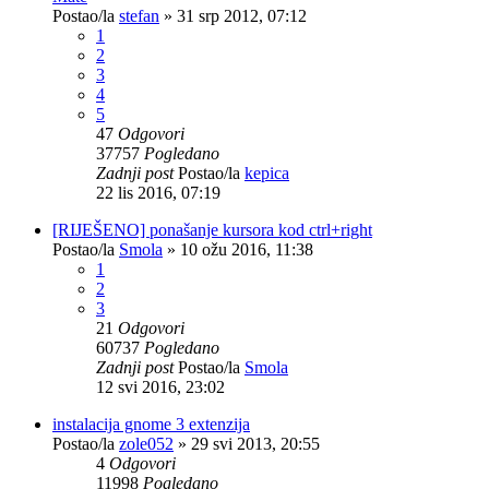
Postao/la
stefan
»
31 srp 2012, 07:12
1
2
3
4
5
47
Odgovori
37757
Pogledano
Zadnji post
Postao/la
kepica
22 lis 2016, 07:19
[RIJEŠENO] ponašanje kursora kod ctrl+right
Postao/la
Smola
»
10 ožu 2016, 11:38
1
2
3
21
Odgovori
60737
Pogledano
Zadnji post
Postao/la
Smola
12 svi 2016, 23:02
instalacija gnome 3 extenzija
Postao/la
zole052
»
29 svi 2013, 20:55
4
Odgovori
11998
Pogledano