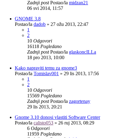
Zadnji post
Postao/la
midzan21
06 svi 2014, 11:57
GNOME 3.8
Postao/la
dadob
»
27 ožu 2013, 22:47
1
2
10
Odgovori
16118
Pogledano
Zadnji post
Postao/la
glaskoncILLa
18 pro 2013, 10:00
Kako napraviti temu za gnome3
Postao/la
Tomislav001
»
29 lis 2013, 17:56
1
2
10
Odgovori
15569
Pogledano
Zadnji post
Postao/la
zagortenay
29 lis 2013, 20:21
Gnome 3.10 donosi vlastiti Software Center
Postao/la
calisto053
»
26 ruj 2013, 08:29
6
Odgovori
11959
Pogledano