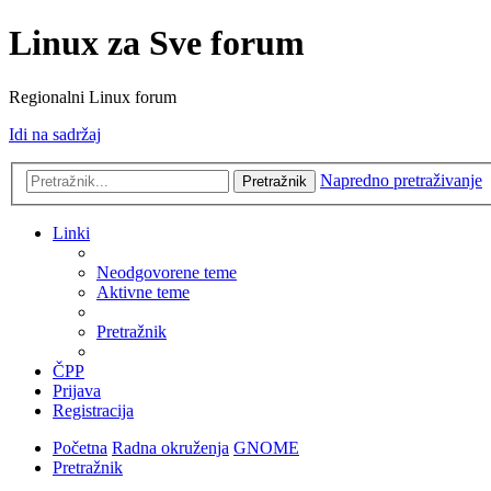
Linux za Sve forum
Regionalni Linux forum
Idi na sadržaj
Napredno pretraživanje
Pretražnik
Linki
Neodgovorene teme
Aktivne teme
Pretražnik
ČPP
Prijava
Registracija
Početna
Radna okruženja
GNOME
Pretražnik