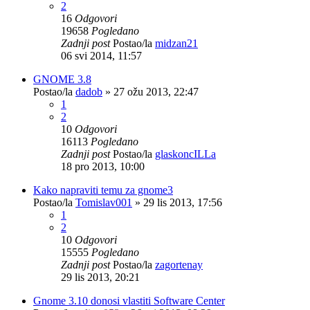
2
16
Odgovori
19658
Pogledano
Zadnji post
Postao/la
midzan21
06 svi 2014, 11:57
GNOME 3.8
Postao/la
dadob
»
27 ožu 2013, 22:47
1
2
10
Odgovori
16113
Pogledano
Zadnji post
Postao/la
glaskoncILLa
18 pro 2013, 10:00
Kako napraviti temu za gnome3
Postao/la
Tomislav001
»
29 lis 2013, 17:56
1
2
10
Odgovori
15555
Pogledano
Zadnji post
Postao/la
zagortenay
29 lis 2013, 20:21
Gnome 3.10 donosi vlastiti Software Center