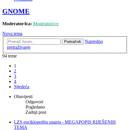
GNOME
Moderator/ica:
Moderatori/ce
Nova tema
Napredno
Pretražnik
pretraživanje
94 teme
1
2
3
4
Sljedeća
Obavijesti
Odgovori
Pogledano
Zadnji post
LZS enciklopedija znanja - MEGAPOPIS RIJEŠENIH
TEMA