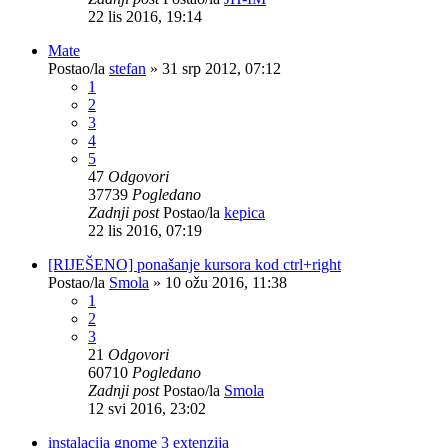
22 lis 2016, 19:14
Mate
Postao/la
stefan
»
31 srp 2012, 07:12
1
2
3
4
5
47
Odgovori
37739
Pogledano
Zadnji post
Postao/la
kepica
22 lis 2016, 07:19
[RIJEŠENO] ponašanje kursora kod ctrl+right
Postao/la
Smola
»
10 ožu 2016, 11:38
1
2
3
21
Odgovori
60710
Pogledano
Zadnji post
Postao/la
Smola
12 svi 2016, 23:02
instalacija gnome 3 extenzija