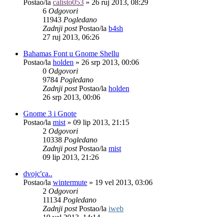
Postao/la
calisto053
»
26 ruj 2013, 08:29
6
Odgovori
11943
Pogledano
Zadnji post
Postao/la
b4sh
27 ruj 2013, 06:26
Bahamas Font u Gnome Shellu
Postao/la
holden
»
26 srp 2013, 00:06
0
Odgovori
9784
Pogledano
Zadnji post
Postao/la
holden
26 srp 2013, 00:06
Gnome 3 i Gnote
Postao/la
mist
»
09 lip 2013, 21:15
2
Odgovori
10338
Pogledano
Zadnji post
Postao/la
mist
09 lip 2013, 21:26
dvojc'ca..
Postao/la
wintermute
»
19 vel 2013, 03:06
2
Odgovori
11134
Pogledano
Zadnji post
Postao/la
iweb