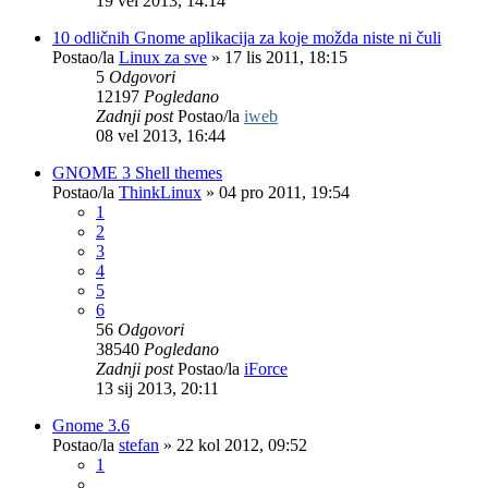
19 vel 2013, 14:14
10 odličnih Gnome aplikacija za koje možda niste ni čuli
Postao/la
Linux za sve
»
17 lis 2011, 18:15
5
Odgovori
12197
Pogledano
Zadnji post
Postao/la
iweb
08 vel 2013, 16:44
GNOME 3 Shell themes
Postao/la
ThinkLinux
»
04 pro 2011, 19:54
1
2
3
4
5
6
56
Odgovori
38540
Pogledano
Zadnji post
Postao/la
iForce
13 sij 2013, 20:11
Gnome 3.6
Postao/la
stefan
»
22 kol 2012, 09:52
1
...