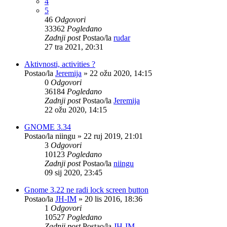
4
5
46
Odgovori
33362
Pogledano
Zadnji post
Postao/la
rudar
27 tra 2021, 20:31
Aktivnosti, activities ?
Postao/la
Jeremija
»
22 ožu 2020, 14:15
0
Odgovori
36184
Pogledano
Zadnji post
Postao/la
Jeremija
22 ožu 2020, 14:15
GNOME 3.34
Postao/la
niingu
»
22 ruj 2019, 21:01
3
Odgovori
10123
Pogledano
Zadnji post
Postao/la
niingu
09 sij 2020, 23:45
Gnome 3.22 ne radi lock screen button
Postao/la
JH-IM
»
20 lis 2016, 18:36
1
Odgovori
10527
Pogledano
Zadnji post
Postao/la
JH-IM