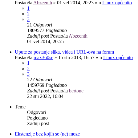
Postao/la
Abzeenth
»
01 vel 2014, 20:23
» u
Linux općenito
1
2
3
21
Odgovori
1809577
Pogledano
Zadnji post
Postao/la
Abzeenth
01 vel 2014, 20:55
Upute za postanje slika, videa i URL-ova na forum
Postao/la
max360se
»
15 stu 2013, 16:57
» u
Linux općenito
1
2
3
22
Odgovori
1459769
Pogledano
Zadnji post
Postao/la
bertone
22 stu 2022, 16:04
Teme
Odgovori
Pogledano
Zadnji post
Ekstenzije bez kojih se (ne) moze