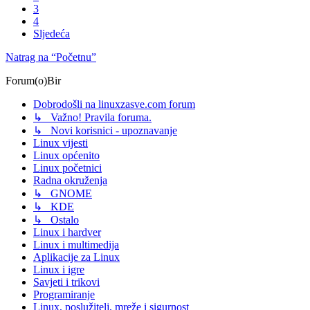
3
4
Sljedeća
Natrag na “Početnu”
Forum(o)Bir
Dobrodošli na linuxzasve.com forum
↳ Važno! Pravila foruma.
↳ Novi korisnici - upoznavanje
Linux vijesti
Linux općenito
Linux početnici
Radna okruženja
↳ GNOME
↳ KDE
↳ Ostalo
Linux i hardver
Linux i multimedija
Aplikacije za Linux
Linux i igre
Savjeti i trikovi
Programiranje
Linux, poslužitelj, mreže i sigurnost