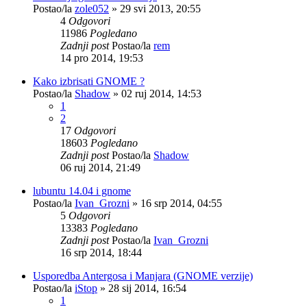
Postao/la
zole052
»
29 svi 2013, 20:55
4
Odgovori
11986
Pogledano
Zadnji post
Postao/la
rem
14 pro 2014, 19:53
Kako izbrisati GNOME ?
Postao/la
Shadow
»
02 ruj 2014, 14:53
1
2
17
Odgovori
18603
Pogledano
Zadnji post
Postao/la
Shadow
06 ruj 2014, 21:49
lubuntu 14.04 i gnome
Postao/la
Ivan_Grozni
»
16 srp 2014, 04:55
5
Odgovori
13383
Pogledano
Zadnji post
Postao/la
Ivan_Grozni
16 srp 2014, 18:44
Usporedba Antergosa i Manjara (GNOME verzije)
Postao/la
iStop
»
28 sij 2014, 16:54
1