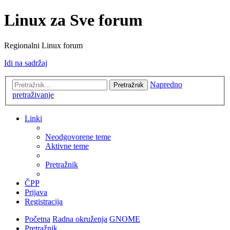
Linux za Sve forum
Regionalni Linux forum
Idi na sadržaj
Napredno
Pretražnik
pretraživanje
Linki
Neodgovorene teme
Aktivne teme
Pretražnik
ČPP
Prijava
Registracija
Početna
Radna okruženja
GNOME
Pretražnik