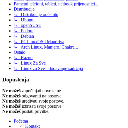
Pametni telefoni, tableti, netbook prijenosnici...
Distribucije
↳ Distribucije općenito
↳ Ubuntu
↳ openSUSE
↳ Fedora
↳ Debian
↳ PCLinuxOS i Mandriva
↳ Arch Linux, Manjaro, Chakra...
Ostalo
↳ Razno
↳ Linux Za Sve
↳ Linux za Sve - dodavanje sadržaja
Dopuštenja
Ne možeš
započinjati nove teme.
Ne možeš
odgovarati na postove.
Ne možeš
uređivati svoje postove.
Ne možeš
izbrisati svoje postove.
Ne možeš
postati privitke.
Početna
Kontakt