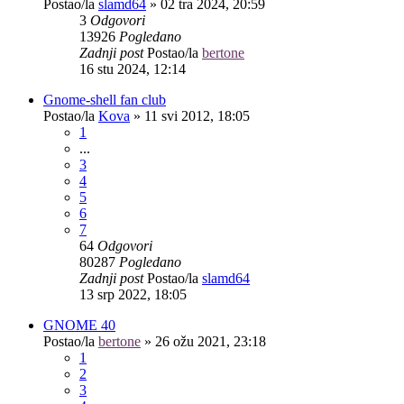
Postao/la
slamd64
»
02 tra 2024, 20:59
3
Odgovori
13926
Pogledano
Zadnji post
Postao/la
bertone
16 stu 2024, 12:14
Gnome-shell fan club
Postao/la
Kova
»
11 svi 2012, 18:05
1
...
3
4
5
6
7
64
Odgovori
80287
Pogledano
Zadnji post
Postao/la
slamd64
13 srp 2022, 18:05
GNOME 40
Postao/la
bertone
»
26 ožu 2021, 23:18
1
2
3