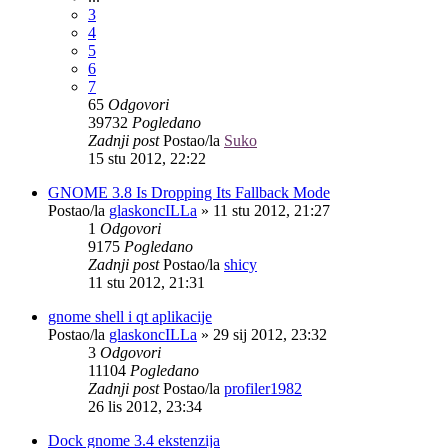
3
4
5
6
7
65
Odgovori
39732
Pogledano
Zadnji post
Postao/la
Suko
15 stu 2012, 22:22
GNOME 3.8 Is Dropping Its Fallback Mode
Postao/la
glaskoncILLa
»
11 stu 2012, 21:27
1
Odgovori
9175
Pogledano
Zadnji post
Postao/la
shicy
11 stu 2012, 21:31
gnome shell i qt aplikacije
Postao/la
glaskoncILLa
»
29 sij 2012, 23:32
3
Odgovori
11104
Pogledano
Zadnji post
Postao/la
profiler1982
26 lis 2012, 23:34
Dock gnome 3.4 ekstenzija