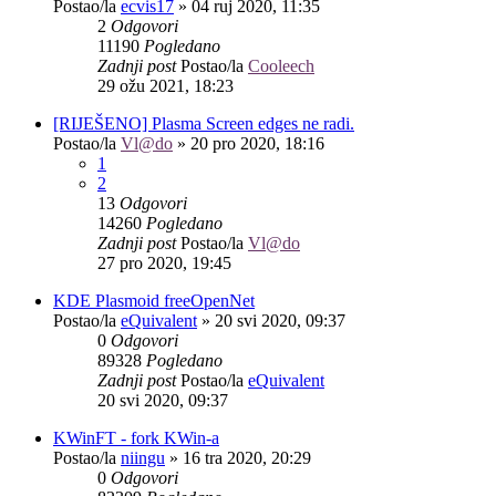
Postao/la
ecvis17
»
04 ruj 2020, 11:35
2
Odgovori
11190
Pogledano
Zadnji post
Postao/la
Cooleech
29 ožu 2021, 18:23
[RIJEŠENO] Plasma Screen edges ne radi.
Postao/la
Vl@do
»
20 pro 2020, 18:16
1
2
13
Odgovori
14260
Pogledano
Zadnji post
Postao/la
Vl@do
27 pro 2020, 19:45
KDE Plasmoid freeOpenNet
Postao/la
eQuivalent
»
20 svi 2020, 09:37
0
Odgovori
89328
Pogledano
Zadnji post
Postao/la
eQuivalent
20 svi 2020, 09:37
KWinFT - fork KWin-a
Postao/la
niingu
»
16 tra 2020, 20:29
0
Odgovori