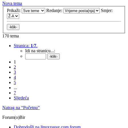
Nova tema
Prikaži:
Redanje:
Smjer:
170 tema
Stranica:
1
/
7
.
Idi na stranicu...:
1
2
3
4
5
...
7
Sljedeća
Natrag na “Početnu”
Forum(o)Bir
Dobrodošli na linuxzasve.com forum