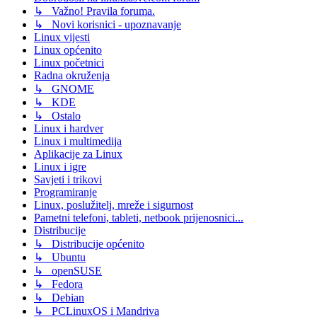
↳ Važno! Pravila foruma.
↳ Novi korisnici - upoznavanje
Linux vijesti
Linux općenito
Linux početnici
Radna okruženja
↳ GNOME
↳ KDE
↳ Ostalo
Linux i hardver
Linux i multimedija
Aplikacije za Linux
Linux i igre
Savjeti i trikovi
Programiranje
Linux, poslužitelj, mreže i sigurnost
Pametni telefoni, tableti, netbook prijenosnici...
Distribucije
↳ Distribucije općenito
↳ Ubuntu
↳ openSUSE
↳ Fedora
↳ Debian
↳ PCLinuxOS i Mandriva