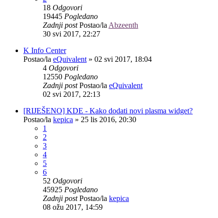
18
Odgovori
19445
Pogledano
Zadnji post
Postao/la
Abzeenth
30 svi 2017, 22:27
K Info Center
Postao/la
eQuivalent
»
02 svi 2017, 18:04
4
Odgovori
12550
Pogledano
Zadnji post
Postao/la
eQuivalent
02 svi 2017, 22:13
[RIJEŠENO] KDE - Kako dodati novi plasma widget?
Postao/la
kepica
»
25 lis 2016, 20:30
1
2
3
4
5
6
52
Odgovori
45925
Pogledano
Zadnji post
Postao/la
kepica
08 ožu 2017, 14:59