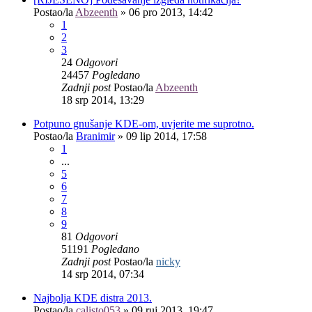
Postao/la
Abzeenth
»
06 pro 2013, 14:42
1
2
3
24
Odgovori
24457
Pogledano
Zadnji post
Postao/la
Abzeenth
18 srp 2014, 13:29
Potpuno gnušanje KDE-om, uvjerite me suprotno.
Postao/la
Branimir
»
09 lip 2014, 17:58
1
...
5
6
7
8
9
81
Odgovori
51191
Pogledano
Zadnji post
Postao/la
nicky
14 srp 2014, 07:34
Najbolja KDE distra 2013.
Postao/la
calisto053
»
09 ruj 2013, 19:47