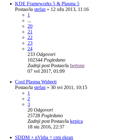
KDE Frameworks 5 & Plasma 5
Postao/la
stefan
»
12 ožu 2013, 11:16
1
...
20
21
22
23
24
233
Odgovori
102344
Pogledano
Zadnji post
Postao/la
bertone
07 vel 2017, 01:09
Cool Plasma Widgeti
Postao/la
stefan
»
30 svi 2011, 10:15
1
2
3
20
Odgovori
25728
Pogledano
Zadnji post
Postao/la
kepica
18 stu 2016, 22:37
SDDM + nVidia = crni ekran