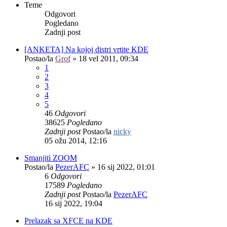
Teme
Odgovori
Pogledano
Zadnji post
[ANKETA] Na kojoj distri vrtite KDE
Postao/la
Grof
»
18 vel 2011, 09:34
1
2
3
4
5
46
Odgovori
38625
Pogledano
Zadnji post
Postao/la
nicky
05 ožu 2014, 12:16
Smanjiti ZOOM
Postao/la
PezerAFC
»
16 sij 2022, 01:01
6
Odgovori
17589
Pogledano
Zadnji post
Postao/la
PezerAFC
16 sij 2022, 19:04
Prelazak sa XFCE na KDE