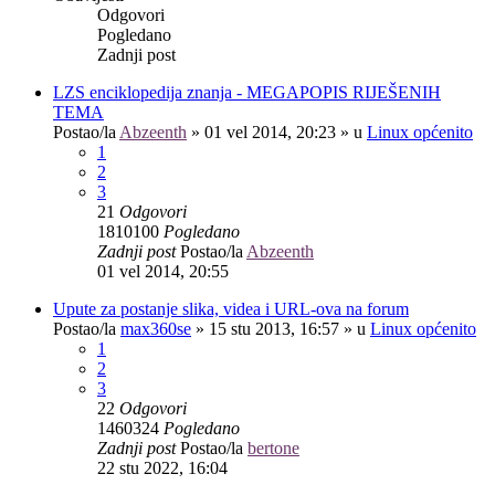
Odgovori
Pogledano
Zadnji post
LZS enciklopedija znanja - MEGAPOPIS RIJEŠENIH
TEMA
Postao/la
Abzeenth
»
01 vel 2014, 20:23
» u
Linux općenito
1
2
3
21
Odgovori
1810100
Pogledano
Zadnji post
Postao/la
Abzeenth
01 vel 2014, 20:55
Upute za postanje slika, videa i URL-ova na forum
Postao/la
max360se
»
15 stu 2013, 16:57
» u
Linux općenito
1
2
3
22
Odgovori
1460324
Pogledano
Zadnji post
Postao/la
bertone
22 stu 2022, 16:04