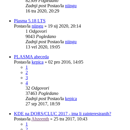
82309
Pogledano
Zadnji post
Postao/la
niingu
16 tra 2020, 20:29
Plasma 5.18 LTS
Postao/la
niingu
»
19 sij 2020, 20:14
1
Odgovori
9043
Pogledano
Zadnji post
Postao/la
niingu
13 vel 2020, 19:05
PLASMA abeceda
Postao/la
kepica
»
02 pro 2016, 14:05
1
2
3
4
32
Odgovori
37463
Pogledano
Zadnji post
Postao/la
kepica
27 srp 2017, 18:59
KDE na DORS/CLUC 2017 - ima li zainteresiranih?
Postao/la
Abzeenth
»
25 tra 2017, 10:43
1
2