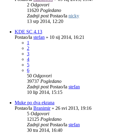
2
Odgovori
11620
Pogledano
Zadnji post
Postao/la
nicky
13 srp 2014, 12:20
KDE SC 4.13
Postao/la
stefan
»
10 sij 2014, 16:21
1
2
3
4
5
6
50
Odgovori
39737
Pogledano
Zadnji post
Postao/la
stefan
10 lip 2014, 15:15
Muke po dva ekrana
Postao/la
Branimir
»
26 svi 2013, 19:16
5
Odgovori
12125
Pogledano
Zadnji post
Postao/la
stefan
30 tra 2014, 16:40