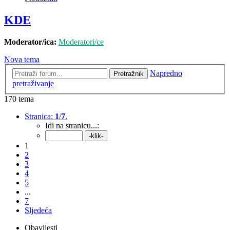
KDE
Moderator/ica:
Moderatori/ce
Nova tema
Napredno
Pretražnik
pretraživanje
170 tema
Stranica:
1
/
7
.
Idi na stranicu...:
1
2
3
4
5
...
7
Sljedeća
Obavijesti