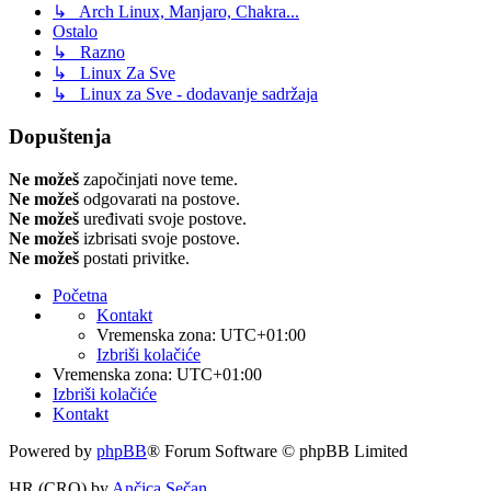
↳ Arch Linux, Manjaro, Chakra...
Ostalo
↳ Razno
↳ Linux Za Sve
↳ Linux za Sve - dodavanje sadržaja
Dopuštenja
Ne možeš
započinjati nove teme.
Ne možeš
odgovarati na postove.
Ne možeš
uređivati svoje postove.
Ne možeš
izbrisati svoje postove.
Ne možeš
postati privitke.
Početna
Kontakt
Vremenska zona:
UTC+01:00
Izbriši kolačiće
Vremenska zona:
UTC+01:00
Izbriši kolačiće
Kontakt
Powered by
phpBB
® Forum Software © phpBB Limited
HR (CRO) by
Ančica Sečan