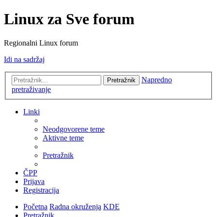
Linux za Sve forum
Regionalni Linux forum
Idi na sadržaj
Napredno
Pretražnik
pretraživanje
Linki
Neodgovorene teme
Aktivne teme
Pretražnik
ČPP
Prijava
Registracija
Početna
Radna okruženja
KDE
Pretražnik