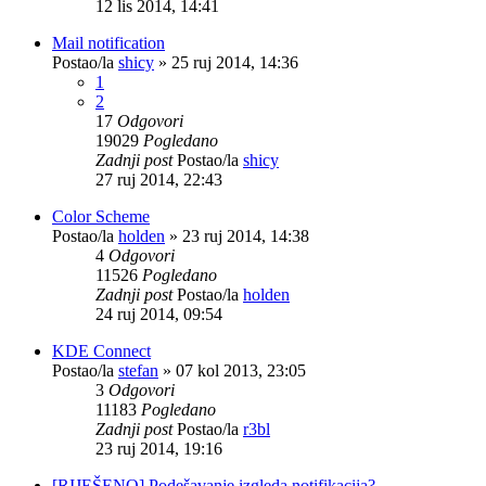
12 lis 2014, 14:41
Mail notification
Postao/la
shicy
»
25 ruj 2014, 14:36
1
2
17
Odgovori
19029
Pogledano
Zadnji post
Postao/la
shicy
27 ruj 2014, 22:43
Color Scheme
Postao/la
holden
»
23 ruj 2014, 14:38
4
Odgovori
11526
Pogledano
Zadnji post
Postao/la
holden
24 ruj 2014, 09:54
KDE Connect
Postao/la
stefan
»
07 kol 2013, 23:05
3
Odgovori
11183
Pogledano
Zadnji post
Postao/la
r3bl
23 ruj 2014, 19:16
[RIJEŠENO] Podešavanje izgleda notifikacija?