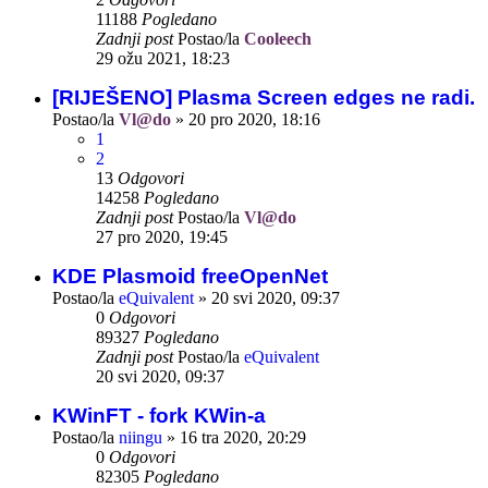
11188
Pogledano
Zadnji post
Postao/la
Cooleech
29 ožu 2021, 18:23
[RIJEŠENO] Plasma Screen edges ne radi.
Postao/la
Vl@do
»
20 pro 2020, 18:16
1
2
13
Odgovori
14258
Pogledano
Zadnji post
Postao/la
Vl@do
27 pro 2020, 19:45
KDE Plasmoid freeOpenNet
Postao/la
eQuivalent
»
20 svi 2020, 09:37
0
Odgovori
89327
Pogledano
Zadnji post
Postao/la
eQuivalent
20 svi 2020, 09:37
KWinFT - fork KWin-a
Postao/la
niingu
»
16 tra 2020, 20:29
0
Odgovori
82305
Pogledano