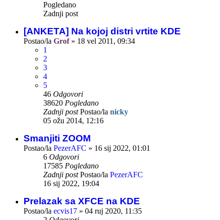
Pogledano
Zadnji post
[ANKETA] Na kojoj distri vrtite KDE
Postao/la
Grof
»
18 vel 2011, 09:34
1
2
3
4
5
46
Odgovori
38620
Pogledano
Zadnji post
Postao/la
nicky
05 ožu 2014, 12:16
Smanjiti ZOOM
Postao/la
PezerAFC
»
16 sij 2022, 01:01
6
Odgovori
17585
Pogledano
Zadnji post
Postao/la
PezerAFC
16 sij 2022, 19:04
Prelazak sa XFCE na KDE
Postao/la
ecvis17
»
04 ruj 2020, 11:35
2
Odgovori