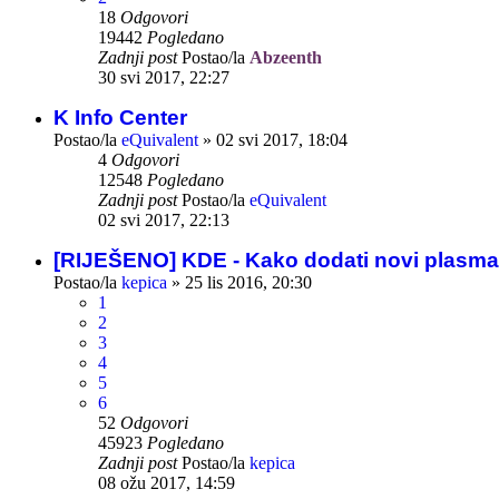
18
Odgovori
19442
Pogledano
Zadnji post
Postao/la
Abzeenth
30 svi 2017, 22:27
K Info Center
Postao/la
eQuivalent
»
02 svi 2017, 18:04
4
Odgovori
12548
Pogledano
Zadnji post
Postao/la
eQuivalent
02 svi 2017, 22:13
[RIJEŠENO] KDE - Kako dodati novi plasma
Postao/la
kepica
»
25 lis 2016, 20:30
1
2
3
4
5
6
52
Odgovori
45923
Pogledano
Zadnji post
Postao/la
kepica
08 ožu 2017, 14:59