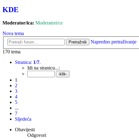
KDE
Moderator/ica:
Moderatori/ce
Nova tema
Napredno pretraživanje
Pretražnik
170 tema
Stranica:
1
/
7
.
Idi na stranicu...:
1
2
3
4
5
...
7
Sljedeća
Obavijesti
Odgovori