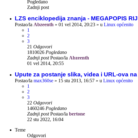
Pogledano
Zadnji post
LZS enciklopedija znanja - MEGAPOPIS R
Postao/la
Abzeenth
»
01 vel 2014, 20:23
» u
Linux općenito
1
2
3
21
Odgovori
1810026
Pogledano
Zadnji post
Postao/la
Abzeenth
01 vel 2014, 20:55
Upute za postanje slika, videa i URL-ova n
Postao/la
max360se
»
15 stu 2013, 16:57
» u
Linux općenito
1
2
3
22
Odgovori
1460246
Pogledano
Zadnji post
Postao/la
bertone
22 stu 2022, 16:04
Teme
Odgovori