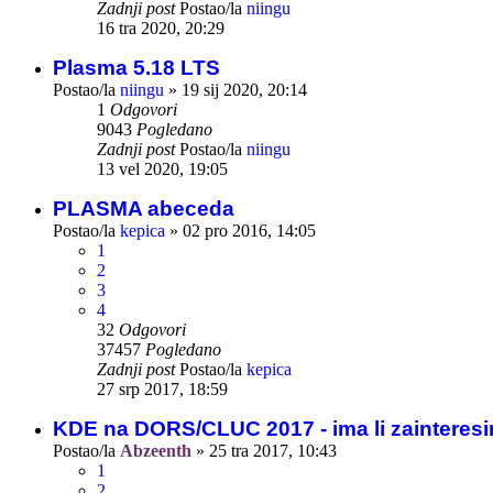
Zadnji post
Postao/la
niingu
16 tra 2020, 20:29
Plasma 5.18 LTS
Postao/la
niingu
»
19 sij 2020, 20:14
1
Odgovori
9043
Pogledano
Zadnji post
Postao/la
niingu
13 vel 2020, 19:05
PLASMA abeceda
Postao/la
kepica
»
02 pro 2016, 14:05
1
2
3
4
32
Odgovori
37457
Pogledano
Zadnji post
Postao/la
kepica
27 srp 2017, 18:59
KDE na DORS/CLUC 2017 - ima li zainteresi
Postao/la
Abzeenth
»
25 tra 2017, 10:43
1
2