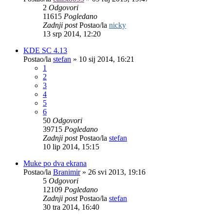
2
Odgovori
11615
Pogledano
Zadnji post
Postao/la
nicky
13 srp 2014, 12:20
KDE SC 4.13
Postao/la
stefan
»
10 sij 2014, 16:21
1
2
3
4
5
6
50
Odgovori
39715
Pogledano
Zadnji post
Postao/la
stefan
10 lip 2014, 15:15
Muke po dva ekrana
Postao/la
Branimir
»
26 svi 2013, 19:16
5
Odgovori
12109
Pogledano
Zadnji post
Postao/la
stefan
30 tra 2014, 16:40