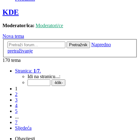
KDE
Moderator/ica:
Moderatori/ce
Nova tema
Napredno
Pretražnik
pretraživanje
170 tema
Stranica:
1
/
7
.
Idi na stranicu...:
1
2
3
4
5
...
7
Sljedeća
Obavijesti