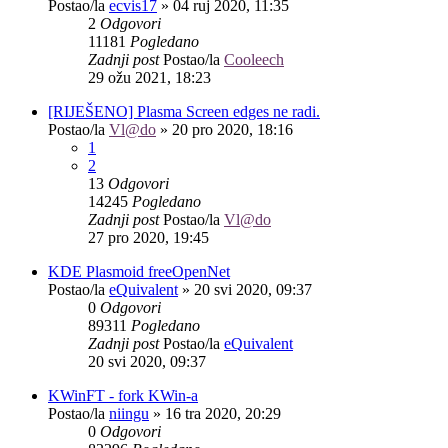
Postao/la
ecvis17
»
04 ruj 2020, 11:35
2
Odgovori
11181
Pogledano
Zadnji post
Postao/la
Cooleech
29 ožu 2021, 18:23
[RIJEŠENO] Plasma Screen edges ne radi.
Postao/la
Vl@do
»
20 pro 2020, 18:16
1
2
13
Odgovori
14245
Pogledano
Zadnji post
Postao/la
Vl@do
27 pro 2020, 19:45
KDE Plasmoid freeOpenNet
Postao/la
eQuivalent
»
20 svi 2020, 09:37
0
Odgovori
89311
Pogledano
Zadnji post
Postao/la
eQuivalent
20 svi 2020, 09:37
KWinFT - fork KWin-a
Postao/la
niingu
»
16 tra 2020, 20:29
0
Odgovori