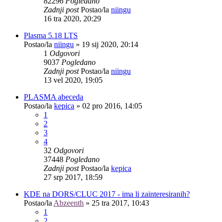
82296
Pogledano
Zadnji post
Postao/la
niingu
16 tra 2020, 20:29
Plasma 5.18 LTS
Postao/la
niingu
»
19 sij 2020, 20:14
1
Odgovori
9037
Pogledano
Zadnji post
Postao/la
niingu
13 vel 2020, 19:05
PLASMA abeceda
Postao/la
kepica
»
02 pro 2016, 14:05
1
2
3
4
32
Odgovori
37448
Pogledano
Zadnji post
Postao/la
kepica
27 srp 2017, 18:59
KDE na DORS/CLUC 2017 - ima li zainteresiranih?
Postao/la
Abzeenth
»
25 tra 2017, 10:43
1
2