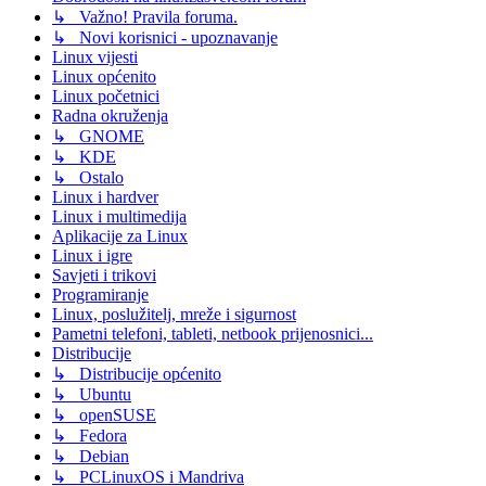
↳ Važno! Pravila foruma.
↳ Novi korisnici - upoznavanje
Linux vijesti
Linux općenito
Linux početnici
Radna okruženja
↳ GNOME
↳ KDE
↳ Ostalo
Linux i hardver
Linux i multimedija
Aplikacije za Linux
Linux i igre
Savjeti i trikovi
Programiranje
Linux, poslužitelj, mreže i sigurnost
Pametni telefoni, tableti, netbook prijenosnici...
Distribucije
↳ Distribucije općenito
↳ Ubuntu
↳ openSUSE
↳ Fedora
↳ Debian
↳ PCLinuxOS i Mandriva