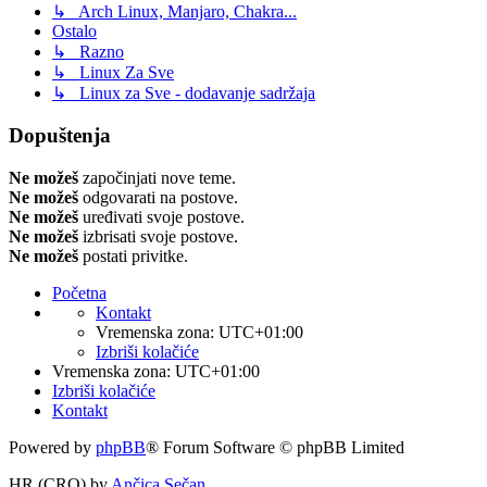
↳ Arch Linux, Manjaro, Chakra...
Ostalo
↳ Razno
↳ Linux Za Sve
↳ Linux za Sve - dodavanje sadržaja
Dopuštenja
Ne možeš
započinjati nove teme.
Ne možeš
odgovarati na postove.
Ne možeš
uređivati svoje postove.
Ne možeš
izbrisati svoje postove.
Ne možeš
postati privitke.
Početna
Kontakt
Vremenska zona:
UTC+01:00
Izbriši kolačiće
Vremenska zona:
UTC+01:00
Izbriši kolačiće
Kontakt
Powered by
phpBB
® Forum Software © phpBB Limited
HR (CRO) by
Ančica Sečan