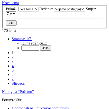
Nova tema
Prikaži:
Redanje:
Smjer:
170 tema
Stranica:
1
/
7
.
Idi na stranicu...:
1
2
3
4
5
...
7
Sljedeća
Natrag na “Početnu”
Forum(o)Bir
Dobrodošli na linuxzasve.com forum