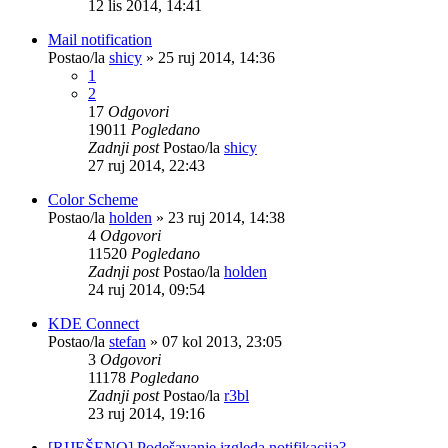
12 lis 2014, 14:41
Mail notification
Postao/la
shicy
»
25 ruj 2014, 14:36
1
2
17
Odgovori
19011
Pogledano
Zadnji post
Postao/la
shicy
27 ruj 2014, 22:43
Color Scheme
Postao/la
holden
»
23 ruj 2014, 14:38
4
Odgovori
11520
Pogledano
Zadnji post
Postao/la
holden
24 ruj 2014, 09:54
KDE Connect
Postao/la
stefan
»
07 kol 2013, 23:05
3
Odgovori
11178
Pogledano
Zadnji post
Postao/la
r3bl
23 ruj 2014, 19:16
[RIJEŠENO] Podešavanje izgleda notifikacija?