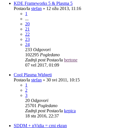
KDE Frameworks 5 & Plasma 5
Postao/la
stefan
»
12 ožu 2013, 11:16
1
...
20
21
22
23
24
233
Odgovori
102295
Pogledano
Zadnji post
Postao/la
bertone
07 vel 2017, 01:09
Cool Plasma Widgeti
Postao/la
stefan
»
30 svi 2011, 10:15
1
2
3
20
Odgovori
25701
Pogledano
Zadnji post
Postao/la
kepica
18 stu 2016, 22:37
SDDM + nVidia = crni ekran