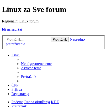
Linux za Sve forum
Regionalni Linux forum
Idi na sadržaj
Napredno
Pretražnik
pretraživanje
Linki
Neodgovorene teme
Aktivne teme
Pretražnik
ČPP
Prijava
Registracija
Početna
Radna okruženja
KDE
Pretražnik