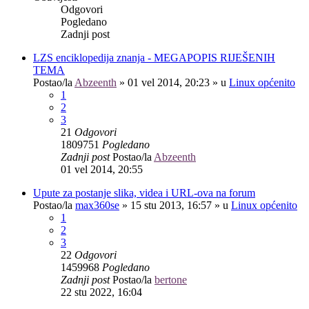
Odgovori
Pogledano
Zadnji post
LZS enciklopedija znanja - MEGAPOPIS RIJEŠENIH
TEMA
Postao/la
Abzeenth
»
01 vel 2014, 20:23
» u
Linux općenito
1
2
3
21
Odgovori
1809751
Pogledano
Zadnji post
Postao/la
Abzeenth
01 vel 2014, 20:55
Upute za postanje slika, videa i URL-ova na forum
Postao/la
max360se
»
15 stu 2013, 16:57
» u
Linux općenito
1
2
3
22
Odgovori
1459968
Pogledano
Zadnji post
Postao/la
bertone
22 stu 2022, 16:04