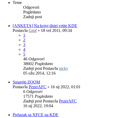
Teme
Odgovori
Pogledano
Zadnji post
[ANKETA] Na kojoj distri vrtite KDE
Postao/la
Grof
»
18 vel 2011, 09:34
1
2
3
4
5
46
Odgovori
38602
Pogledano
Zadnji post
Postao/la
nicky
05 ožu 2014, 12:16
Smanjiti ZOOM
Postao/la
PezerAFC
»
16 sij 2022, 01:01
6
Odgovori
17571
Pogledano
Zadnji post
Postao/la
PezerAFC
16 sij 2022, 19:04
Prelazak sa XFCE na KDE