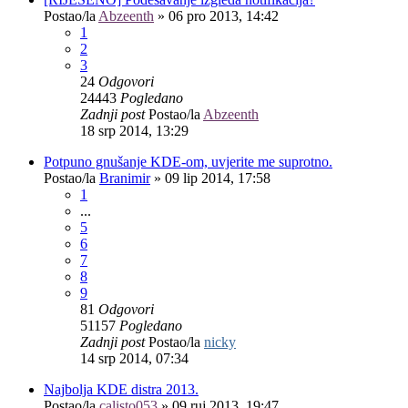
Postao/la
Abzeenth
»
06 pro 2013, 14:42
1
2
3
24
Odgovori
24443
Pogledano
Zadnji post
Postao/la
Abzeenth
18 srp 2014, 13:29
Potpuno gnušanje KDE-om, uvjerite me suprotno.
Postao/la
Branimir
»
09 lip 2014, 17:58
1
...
5
6
7
8
9
81
Odgovori
51157
Pogledano
Zadnji post
Postao/la
nicky
14 srp 2014, 07:34
Najbolja KDE distra 2013.
Postao/la
calisto053
»
09 ruj 2013, 19:47