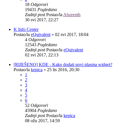
18
Odgovori
19431
Pogledano
Zadnji post
Postao/la
Abzeenth
30 svi 2017, 22:27
K Info Center
Postao/la
eQuivalent
»
02 svi 2017, 18:04
4
Odgovori
12543
Pogledano
Zadnji post
Postao/la
eQuivalent
02 svi 2017, 22:13
[RIJEŠENO] KDE - Kako dodati novi plasma widget?
Postao/la
kepica
»
25 lis 2016, 20:30
1
2
3
4
5
6
52
Odgovori
45904
Pogledano
Zadnji post
Postao/la
kepica
08 ožu 2017, 14:59