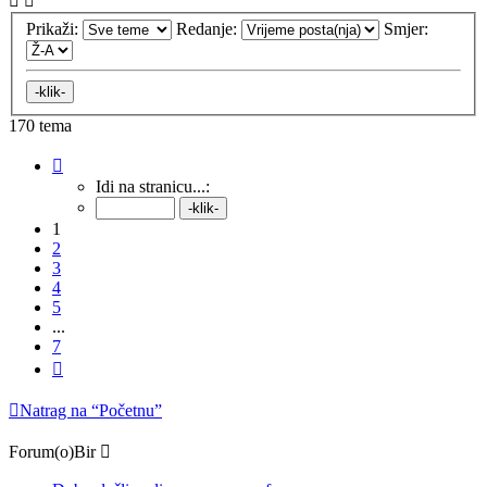
Prikaži:
Redanje:
Smjer:
170 tema
Stranica:
1
/
7
.
Idi na stranicu...:
1
2
3
4
5
...
7
Sljedeća
Natrag na “Početnu”
Forum(o)Bir