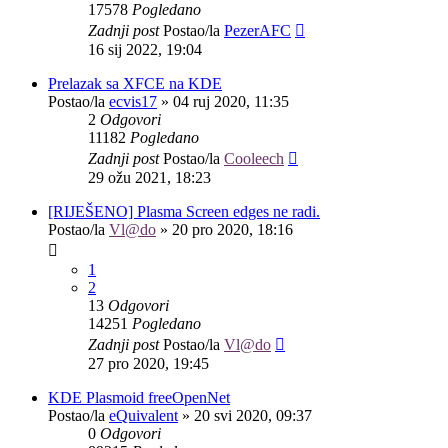
17578
Pogledano
Zadnji post
Postao/la
PezerAFC
16 sij 2022, 19:04
Prelazak sa XFCE na KDE
Postao/la
ecvis17
»
04 ruj 2020, 11:35
2
Odgovori
11182
Pogledano
Zadnji post
Postao/la
Cooleech
29 ožu 2021, 18:23
[RIJEŠENO] Plasma Screen edges ne radi.
Postao/la
Vl@do
»
20 pro 2020, 18:16
1
2
13
Odgovori
14251
Pogledano
Zadnji post
Postao/la
Vl@do
27 pro 2020, 19:45
KDE Plasmoid freeOpenNet
Postao/la
eQuivalent
»
20 svi 2020, 09:37
0
Odgovori