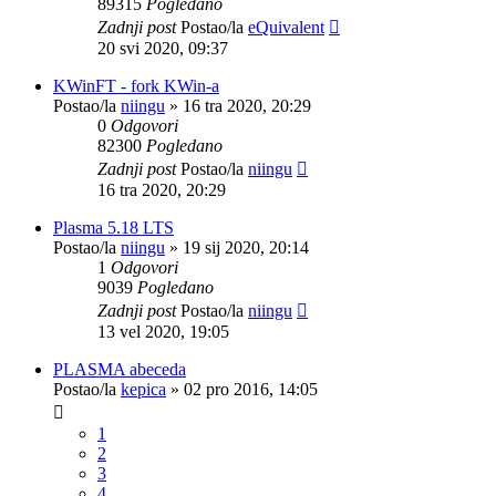
89315
Pogledano
Zadnji post
Postao/la
eQuivalent
20 svi 2020, 09:37
KWinFT - fork KWin-a
Postao/la
niingu
»
16 tra 2020, 20:29
0
Odgovori
82300
Pogledano
Zadnji post
Postao/la
niingu
16 tra 2020, 20:29
Plasma 5.18 LTS
Postao/la
niingu
»
19 sij 2020, 20:14
1
Odgovori
9039
Pogledano
Zadnji post
Postao/la
niingu
13 vel 2020, 19:05
PLASMA abeceda
Postao/la
kepica
»
02 pro 2016, 14:05
1
2
3
4