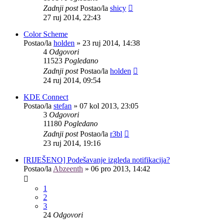
Zadnji post
Postao/la
shicy
27 ruj 2014, 22:43
Color Scheme
Postao/la
holden
»
23 ruj 2014, 14:38
4
Odgovori
11523
Pogledano
Zadnji post
Postao/la
holden
24 ruj 2014, 09:54
KDE Connect
Postao/la
stefan
»
07 kol 2013, 23:05
3
Odgovori
11180
Pogledano
Zadnji post
Postao/la
r3bl
23 ruj 2014, 19:16
[RIJEŠENO] Podešavanje izgleda notifikacija?
Postao/la
Abzeenth
»
06 pro 2013, 14:42
1
2
3
24
Odgovori