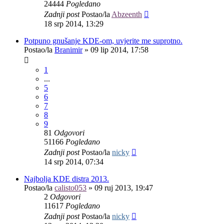
24444
Pogledano
Zadnji post
Postao/la
Abzeenth
18 srp 2014, 13:29
Potpuno gnušanje KDE-om, uvjerite me suprotno.
Postao/la
Branimir
»
09 lip 2014, 17:58
1
...
5
6
7
8
9
81
Odgovori
51166
Pogledano
Zadnji post
Postao/la
nicky
14 srp 2014, 07:34
Najbolja KDE distra 2013.
Postao/la
calisto053
»
09 ruj 2013, 19:47
2
Odgovori
11617
Pogledano
Zadnji post
Postao/la
nicky