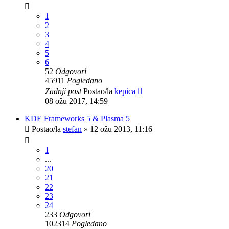
1
2
3
4
5
6
52
Odgovori
45911
Pogledano
Zadnji post
Postao/la
kepica
08 ožu 2017, 14:59
KDE Frameworks 5 & Plasma 5
Postao/la
stefan
»
12 ožu 2013, 11:16
1
...
20
21
22
23
24
233
Odgovori
102314
Pogledano