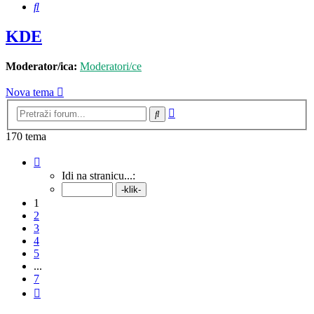
Pretražnik
KDE
Moderator/ica:
Moderatori/ce
Nova tema
Napredno
Pretražnik
pretraživanje
170 tema
Stranica:
1
/
7
.
Idi na stranicu...:
1
2
3
4
5
...
7
Sljedeća