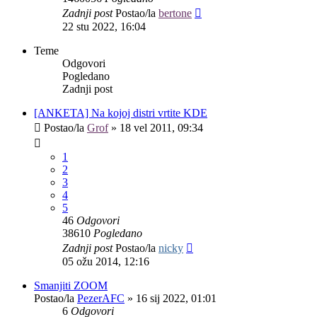
Zadnji post
Postao/la
bertone
22 stu 2022, 16:04
Teme
Odgovori
Pogledano
Zadnji post
[ANKETA] Na kojoj distri vrtite KDE
Postao/la
Grof
»
18 vel 2011, 09:34
1
2
3
4
5
46
Odgovori
38610
Pogledano
Zadnji post
Postao/la
nicky
05 ožu 2014, 12:16
Smanjiti ZOOM
Postao/la
PezerAFC
»
16 sij 2022, 01:01
6
Odgovori