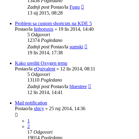
13438
Pogledano
Zadnji post
Postao/la
Fugu
13 sij 2015, 08:28
Problem sa custom shortcuts na KDE 5
Postao/la
linboruxis
»
19 lis 2014, 14:40
5
Odgovori
12374
Pogledano
Zadnji post
Postao/la
sumski
19 lis 2014, 17:38
Kako urediti Oxygen temu
Postao/la
eQuivalent
»
12 lis 2014, 08:11
5
Odgovori
13110
Pogledano
Zadnji post
Postao/la
bluestree
12 lis 2014, 14:41
Mail notification
Postao/la
shicy
»
25 ruj 2014, 14:36
1
2
17
Odgovori
19014
Pogledano