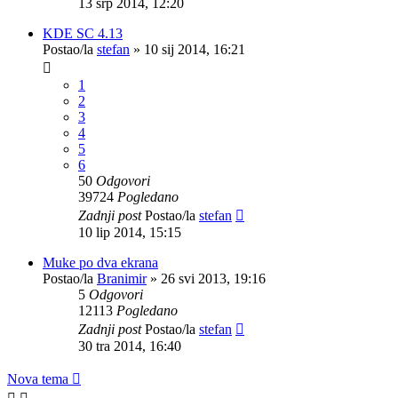
13 srp 2014, 12:20
KDE SC 4.13
Postao/la
stefan
»
10 sij 2014, 16:21
1
2
3
4
5
6
50
Odgovori
39724
Pogledano
Zadnji post
Postao/la
stefan
10 lip 2014, 15:15
Muke po dva ekrana
Postao/la
Branimir
»
26 svi 2013, 19:16
5
Odgovori
12113
Pogledano
Zadnji post
Postao/la
stefan
30 tra 2014, 16:40
Nova tema