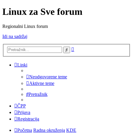
Linux za Sve forum
Regionalni Linux forum
Idi na sadržaj
Napredno
Pretražnik
pretraživanje
Linki
Neodgovorene teme
Aktivne teme
Pretražnik
ČPP
Prijava
Registracija
Početna
Radna okruženja
KDE