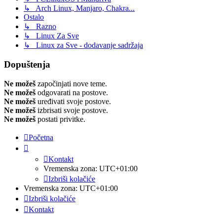
↳ Arch Linux, Manjaro, Chakra...
Ostalo
↳ Razno
↳ Linux Za Sve
↳ Linux za Sve - dodavanje sadržaja
Dopuštenja
Ne možeš
započinjati nove teme.
Ne možeš
odgovarati na postove.
Ne možeš
uređivati svoje postove.
Ne možeš
izbrisati svoje postove.
Ne možeš
postati privitke.
Početna
Kontakt
Vremenska zona:
UTC+01:00
Izbriši kolačiće
Vremenska zona:
UTC+01:00
Izbriši kolačiće
Kontakt