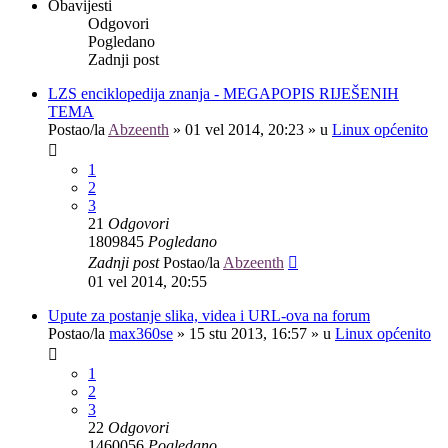
Obavijesti
Odgovori
Pogledano
Zadnji post
LZS enciklopedija znanja - MEGAPOPIS RIJEŠENIH
TEMA
Postao/la
Abzeenth
»
01 vel 2014, 20:23
» u
Linux općenito
1
2
3
21
Odgovori
1809845
Pogledano
Zadnji post
Postao/la
Abzeenth
01 vel 2014, 20:55
Upute za postanje slika, videa i URL-ova na forum
Postao/la
max360se
»
15 stu 2013, 16:57
» u
Linux općenito
1
2
3
22
Odgovori
1460056
Pogledano