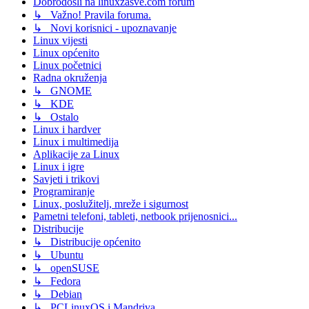
Dobrodošli na linuxzasve.com forum
↳ Važno! Pravila foruma.
↳ Novi korisnici - upoznavanje
Linux vijesti
Linux općenito
Linux početnici
Radna okruženja
↳ GNOME
↳ KDE
↳ Ostalo
Linux i hardver
Linux i multimedija
Aplikacije za Linux
Linux i igre
Savjeti i trikovi
Programiranje
Linux, poslužitelj, mreže i sigurnost
Pametni telefoni, tableti, netbook prijenosnici...
Distribucije
↳ Distribucije općenito
↳ Ubuntu
↳ openSUSE
↳ Fedora
↳ Debian
↳ PCLinuxOS i Mandriva