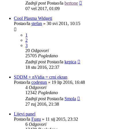
Zadnji post
Postao/la
bertone
07 vel 2017, 01:09
Cool Plasma Widgeti
Postao/la
stefan
»
30 svi 2011, 10:15
1
2
3
20
Odgovori
25705
Pogledano
Zadnji post
Postao/la
kepica
18 stu 2016, 22:37
SDDM + nVidia = crni ekran
Postao/la
codegun
»
19 lip 2016, 16:48
4
Odgovori
12342
Pogledano
Zadnji post
Postao/la
Smola
27 ruj 2016, 21:38
Lijevi panel
Postao/la
Fugu
»
11 sij 2015, 23:32
6
Odgovori