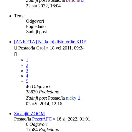
Zadnji post
Postao/la
bertone
22 stu 2022, 16:04
Teme
Odgovori
Pogledano
Zadnji post
[ANKETA] Na kojoj distri vrtite KDE
Postao/la
Grof
»
18 vel 2011, 09:34
1
2
3
4
5
46
Odgovori
38620
Pogledano
Zadnji post
Postao/la
nicky
05 ožu 2014, 12:16
Smanjiti ZOOM
Postao/la
PezerAFC
»
16 sij 2022, 01:01
6
Odgovori
17584
Pogledano