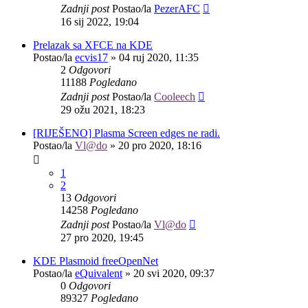
Zadnji post
Postao/la
PezerAFC
16 sij 2022, 19:04
Prelazak sa XFCE na KDE
Postao/la
ecvis17
»
04 ruj 2020, 11:35
2
Odgovori
11188
Pogledano
Zadnji post
Postao/la
Cooleech
29 ožu 2021, 18:23
[RIJEŠENO] Plasma Screen edges ne radi.
Postao/la
Vl@do
»
20 pro 2020, 18:16
1
2
13
Odgovori
14258
Pogledano
Zadnji post
Postao/la
Vl@do
27 pro 2020, 19:45
KDE Plasmoid freeOpenNet
Postao/la
eQuivalent
»
20 svi 2020, 09:37
0
Odgovori
89327
Pogledano