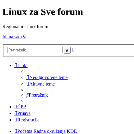
Linux za Sve forum
Regionalni Linux forum
Idi na sadržaj
Napredno
Pretražnik
pretraživanje
Linki
Neodgovorene teme
Aktivne teme
Pretražnik
ČPP
Prijava
Registracija
Početna
Radna okruženja
KDE