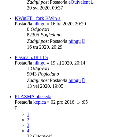
Zadnji post
Postao/la
eQuivalent
20 svi 2020, 09:37
KWinFT - fork KWin-a
Postao/la
niingu
»
16 tra 2020, 20:29
0
Odgovori
82305
Pogledano
Zadnji post
Postao/la
niingu
16 tra 2020, 20:29
Plasma 5.18 LTS
Postao/la
niingu
»
19 sij 2020, 20:14
1
Odgovori
9043
Pogledano
Zadnji post
Postao/la
niingu
13 vel 2020, 19:05
PLASMA abeceda
Postao/la
kepica
»
02 pro 2016, 14:05
1
2
3
4
32
Odgovori