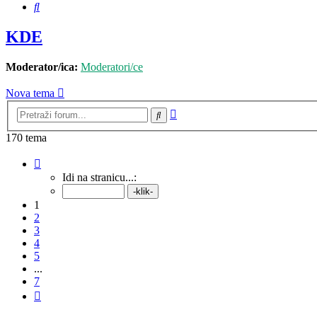
Pretražnik
KDE
Moderator/ica:
Moderatori/ce
Nova tema
Napredno
Pretražnik
pretraživanje
170 tema
Stranica:
1
/
7
.
Idi na stranicu...:
1
2
3
4
5
...
7
Sljedeća