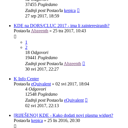
37455
Pogledano
Zadnji post
Postao/la
kepica
27 srp 2017, 18:59
KDE na DORS/CLUC 2017 - ima li zainteresiranih?
Postao/la
Abzeenth
»
25 tra 2017, 10:43
1
2
18
Odgovori
19441
Pogledano
Zadnji post
Postao/la
Abzeenth
30 svi 2017, 22:27
K Info Center
Postao/la
eQuivalent
»
02 svi 2017, 18:04
4
Odgovori
12548
Pogledano
Zadnji post
Postao/la
eQuivalent
02 svi 2017, 22:13
[RIJEŠENO] KDE - Kako dodati novi plasma widget?
Postao/la
kepica
»
25 lis 2016, 20:30