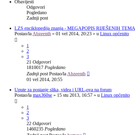
Obavijesti
Odgovori
Pogledano
Zadnji post
LZS enciklopedija znanja - MEGAPOPIS RIJEŠENIH TEM
Postao/la
Abzeenth
»
01 vel 2014, 20:23
» u
Linux općenito
1
2
3
21
Odgovori
1810017
Pogledano
Zadnji post
Postao/la
Abzeenth
01 vel 2014, 20:55
Upute za postanje slika, videa i URL-ova na forum
Postao/la
max360se
»
15 stu 2013, 16:57
» u
Linux općenito
1
2
3
22
Odgovori
1460235
Pogledano