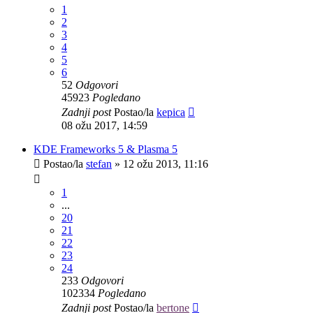
1
2
3
4
5
6
52
Odgovori
45923
Pogledano
Zadnji post
Postao/la
kepica
08 ožu 2017, 14:59
KDE Frameworks 5 & Plasma 5
Postao/la
stefan
»
12 ožu 2013, 11:16
1
...
20
21
22
23
24
233
Odgovori
102334
Pogledano
Zadnji post
Postao/la
bertone