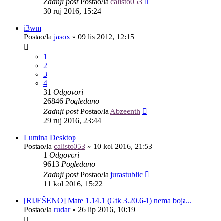
Zadnji post
Postao/la
calisto053
30 ruj 2016, 15:24
i3wm
Postao/la
jasox
»
09 lis 2012, 12:15
1
2
3
4
31
Odgovori
26846
Pogledano
Zadnji post
Postao/la
Abzeenth
29 ruj 2016, 23:44
Lumina Desktop
Postao/la
calisto053
»
10 kol 2016, 21:53
1
Odgovori
9613
Pogledano
Zadnji post
Postao/la
jurastublic
11 kol 2016, 15:22
[RIJEŠENO] Mate 1.14.1 (Gtk 3.20.6-1) nema boja...
Postao/la
rudar
»
26 lip 2016, 10:19