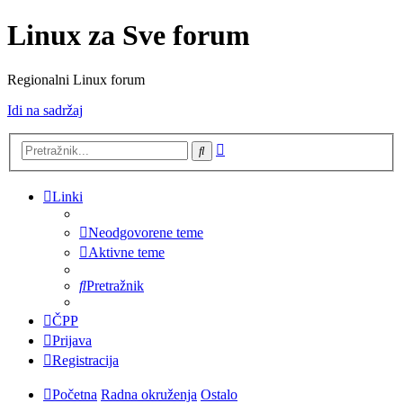
Linux za Sve forum
Regionalni Linux forum
Idi na sadržaj
Napredno
Pretražnik
pretraživanje
Linki
Neodgovorene teme
Aktivne teme
Pretražnik
ČPP
Prijava
Registracija
Početna
Radna okruženja
Ostalo