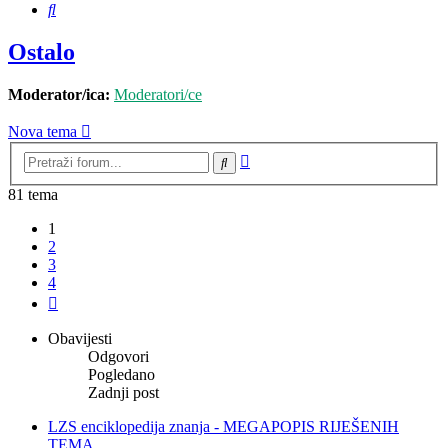
Pretražnik
Ostalo
Moderator/ica:
Moderatori/ce
Nova tema
Napredno
Pretražnik
pretraživanje
81 tema
1
2
3
4
Sljedeća
Obavijesti
Odgovori
Pogledano
Zadnji post
LZS enciklopedija znanja - MEGAPOPIS RIJEŠENIH
TEMA