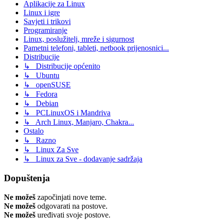
Aplikacije za Linux
Linux i igre
Savjeti i trikovi
Programiranje
Linux, poslužitelj, mreže i sigurnost
Pametni telefoni, tableti, netbook prijenosnici...
Distribucije
↳ Distribucije općenito
↳ Ubuntu
↳ openSUSE
↳ Fedora
↳ Debian
↳ PCLinuxOS i Mandriva
↳ Arch Linux, Manjaro, Chakra...
Ostalo
↳ Razno
↳ Linux Za Sve
↳ Linux za Sve - dodavanje sadržaja
Dopuštenja
Ne možeš
započinjati nove teme.
Ne možeš
odgovarati na postove.
Ne možeš
uređivati svoje postove.