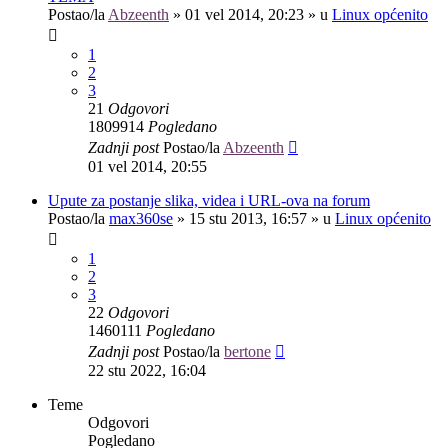
Postao/la
Abzeenth
»
01 vel 2014, 20:23
» u
Linux općenito
1
2
3
21
Odgovori
1809914
Pogledano
Zadnji post
Postao/la
Abzeenth
01 vel 2014, 20:55
Upute za postanje slika, videa i URL-ova na forum
Postao/la
max360se
»
15 stu 2013, 16:57
» u
Linux općenito
1
2
3
22
Odgovori
1460111
Pogledano
Zadnji post
Postao/la
bertone
22 stu 2022, 16:04
Teme
Odgovori
Pogledano