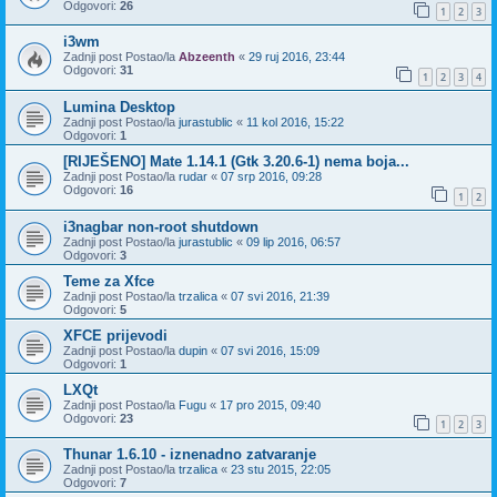
Odgovori:
26
1
2
3
i3wm
Zadnji post Postao/la
Abzeenth
«
29 ruj 2016, 23:44
Odgovori:
31
1
2
3
4
Lumina Desktop
Zadnji post Postao/la
jurastublic
«
11 kol 2016, 15:22
Odgovori:
1
[RIJEŠENO] Mate 1.14.1 (Gtk 3.20.6-1) nema boja...
Zadnji post Postao/la
rudar
«
07 srp 2016, 09:28
Odgovori:
16
1
2
i3nagbar non-root shutdown
Zadnji post Postao/la
jurastublic
«
09 lip 2016, 06:57
Odgovori:
3
Teme za Xfce
Zadnji post Postao/la
trzalica
«
07 svi 2016, 21:39
Odgovori:
5
XFCE prijevodi
Zadnji post Postao/la
dupin
«
07 svi 2016, 15:09
Odgovori:
1
LXQt
Zadnji post Postao/la
Fugu
«
17 pro 2015, 09:40
Odgovori:
23
1
2
3
Thunar 1.6.10 - iznenadno zatvaranje
Zadnji post Postao/la
trzalica
«
23 stu 2015, 22:05
Odgovori:
7