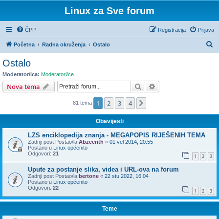
Linux za Sve forum
ČPP
Registracija
Prijava
P
Početna
Radna okruženja
Ostalo
r
Ostalo
e
Moderator/ica:
Moderatori/ce
t
Pretražnik
Napredno pretraživ
Nova tema
r
1
2
3
4
Sljedeća
81 tema
a
ž
Obavijesti
n
LZS enciklopedija znanja - MEGAPOPIS RIJEŠENIH TEMA
i
Zadnji post Postao/la
Abzeenth
«
01 vel 2014, 20:55
Postano u
Linux općenito
k
Odgovori:
21
1
2
3
Upute za postanje slika, videa i URL-ova na forum
Zadnji post Postao/la
bertone
«
22 stu 2022, 16:04
Postano u
Linux općenito
Odgovori:
22
1
2
3
Teme