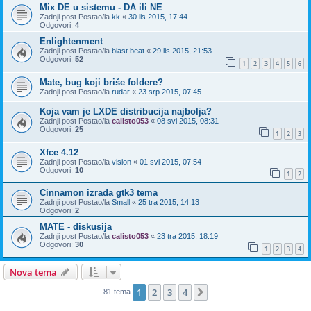
Mix DE u sistemu - DA ili NE
Zadnji post Postao/la
kk
«
30 lis 2015, 17:44
Odgovori:
4
Enlightenment
Zadnji post Postao/la
blast beat
«
29 lis 2015, 21:53
Odgovori:
52
1
2
3
4
5
6
Mate, bug koji briše foldere?
Zadnji post Postao/la
rudar
«
23 srp 2015, 07:45
Koja vam je LXDE distribucija najbolja?
Zadnji post Postao/la
calisto053
«
08 svi 2015, 08:31
Odgovori:
25
1
2
3
Xfce 4.12
Zadnji post Postao/la
vision
«
01 svi 2015, 07:54
Odgovori:
10
1
2
Cinnamon izrada gtk3 tema
Zadnji post Postao/la
Small
«
25 tra 2015, 14:13
Odgovori:
2
MATE - diskusija
Zadnji post Postao/la
calisto053
«
23 tra 2015, 18:19
Odgovori:
30
1
2
3
4
Nova tema
1
2
3
4
Sljedeća
81 tema