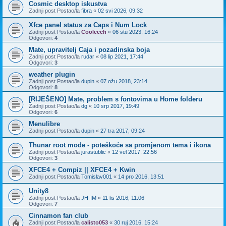
Cosmic desktop iskustva
Zadnji post Postao/la
fibra
«
02 svi 2026, 09:32
Xfce panel status za Caps i Num Lock
Zadnji post Postao/la
Cooleech
«
06 stu 2023, 16:24
Odgovori:
4
Mate, upravitelj Caja i pozadinska boja
Zadnji post Postao/la
rudar
«
08 lip 2021, 17:44
Odgovori:
3
weather plugin
Zadnji post Postao/la
dupin
«
07 ožu 2018, 23:14
Odgovori:
8
[RIJEŠENO] Mate, problem s fontovima u Home folderu
Zadnji post Postao/la
dg
«
10 srp 2017, 19:49
Odgovori:
6
Menulibre
Zadnji post Postao/la
dupin
«
27 tra 2017, 09:24
Thunar root mode - poteškoće sa promjenom tema i ikona
Zadnji post Postao/la
jurastublic
«
12 vel 2017, 22:56
Odgovori:
3
XFCE4 + Compiz || XFCE4 + Kwin
Zadnji post Postao/la
Tomislav001
«
14 pro 2016, 13:51
Unity8
Zadnji post Postao/la
JH-IM
«
11 lis 2016, 11:06
Odgovori:
7
Cinnamon fan club
Zadnji post Postao/la
calisto053
«
30 ruj 2016, 15:24