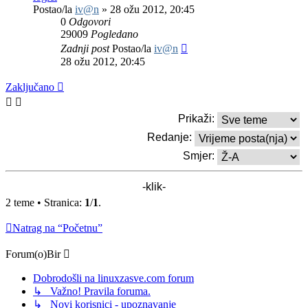
Postao/la
iv@n
»
28 ožu 2012, 20:45
0
Odgovori
29009
Pogledano
Zadnji post
Postao/la
iv@n
28 ožu 2012, 20:45
Zaključano
Prikaži:
Redanje:
Smjer:
2 teme • Stranica:
1
/
1
.
Natrag na “Početnu”
Forum(o)Bir
Dobrodošli na linuxzasve.com forum
↳ Važno! Pravila foruma.
↳ Novi korisnici - upoznavanje