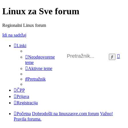
Linux za Sve forum
Regionalni Linux forum
Idi na sadržaj
Linki
Na
Pretražni
Neodgovorene
pre
teme
Aktivne teme
Pretražnik
ČPP
Prijava
Registracija
Početna
Dobrodošli na linuxzasve.com forum
Važno!
Pravila foruma.