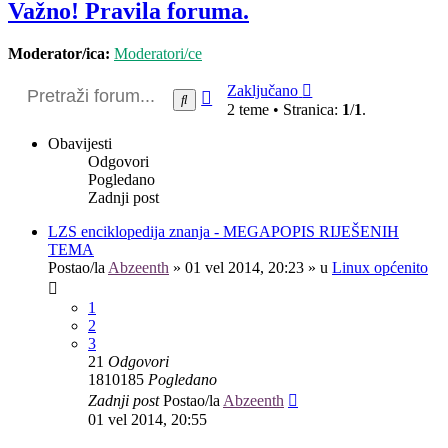
Važno! Pravila foruma.
Moderator/ica:
Moderatori/ce
Zaključano
Napredno
Pretražnik
2 teme • Stranica:
1
/
1
.
pretraživanje
Obavijesti
Odgovori
Pogledano
Zadnji post
LZS enciklopedija znanja - MEGAPOPIS RIJEŠENIH
TEMA
Postao/la
Abzeenth
»
01 vel 2014, 20:23
» u
Linux općenito
1
2
3
21
Odgovori
1810185
Pogledano
Zadnji post
Postao/la
Abzeenth
01 vel 2014, 20:55