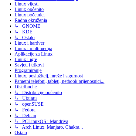
Linux vijesti
Linux općenito
Linux početnici
Radna okruženja
↳ GNOME
↳ KDE
↳ Ostalo
Linux i hardver
Linux i multimedija
Aplikacije za Linux
Linux i igre
Savjeti i trikovi
Programiranje
Linux, poslužitelj, mreže i sigurnost
Pametni telefoni, tableti, netbook prijenosnici...
Distribucije
↳ Distribucije općenito
↳ Ubuntu
↳ openSUSE
↳ Fedora
↳ Debian
↳ PCLinuxOS i Mandriva
↳ Arch Linux, Manjaro, Chakra...
Ostalo