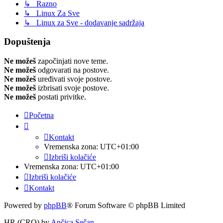
↳ Razno
↳ Linux Za Sve
↳ Linux za Sve - dodavanje sadržaja
Dopuštenja
Ne možeš
započinjati nove teme.
Ne možeš
odgovarati na postove.
Ne možeš
uređivati svoje postove.
Ne možeš
izbrisati svoje postove.
Ne možeš
postati privitke.
Početna
Kontakt
Vremenska zona:
UTC+01:00
Izbriši kolačiće
Vremenska zona:
UTC+01:00
Izbriši kolačiće
Kontakt
Powered by
phpBB
® Forum Software © phpBB Limited
HR (CRO) by
Ančica Sečan