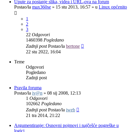
Upute za postanje slika, videa i URL-ova na forum
Postao/la
max360se
»
15 stu 2013, 16:57
» u
Linux općenito
1
2
3
22
Odgovori
1460398
Pogledano
Zadnji post
Postao/la
bertone
22 stu 2022, 16:04
Teme
Odgovori
Pogledano
Zadnji post
Pravila foruma
Postao/la
iv@n
»
08 sij 2008, 12:13
1
Odgovori
102662
Pogledano
Zadnji post
Postao/la
iweb
21 tra 2014, 21:22
Argumentiranje: Osnovni pojmovi i najčešće pogreške u
logici