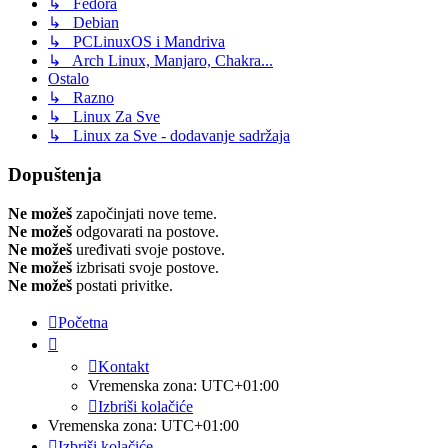
↳ Fedora
↳ Debian
↳ PCLinuxOS i Mandriva
↳ Arch Linux, Manjaro, Chakra...
Ostalo
↳ Razno
↳ Linux Za Sve
↳ Linux za Sve - dodavanje sadržaja
Dopuštenja
Ne možeš
započinjati nove teme.
Ne možeš
odgovarati na postove.
Ne možeš
uređivati svoje postove.
Ne možeš
izbrisati svoje postove.
Ne možeš
postati privitke.
Početna
Kontakt
Vremenska zona:
UTC+01:00
Izbriši kolačiće
Vremenska zona:
UTC+01:00
Izbriši kolačiće