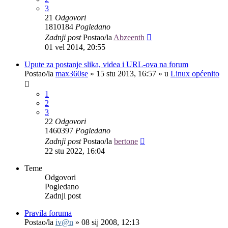
3
21
Odgovori
1810184
Pogledano
Zadnji post
Postao/la
Abzeenth
01 vel 2014, 20:55
Upute za postanje slika, videa i URL-ova na forum
Postao/la
max360se
»
15 stu 2013, 16:57
» u
Linux općenito
1
2
3
22
Odgovori
1460397
Pogledano
Zadnji post
Postao/la
bertone
22 stu 2022, 16:04
Teme
Odgovori
Pogledano
Zadnji post
Pravila foruma
Postao/la
iv@n
»
08 sij 2008, 12:13