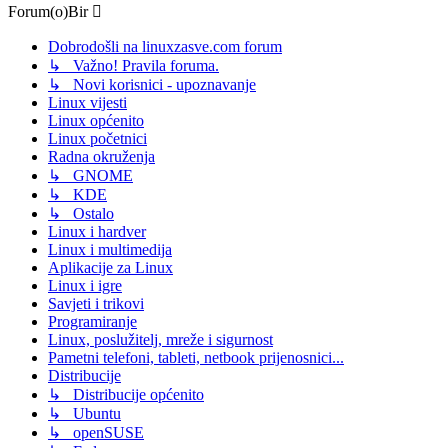
Forum(o)Bir
Dobrodošli na linuxzasve.com forum
↳ Važno! Pravila foruma.
↳ Novi korisnici - upoznavanje
Linux vijesti
Linux općenito
Linux početnici
Radna okruženja
↳ GNOME
↳ KDE
↳ Ostalo
Linux i hardver
Linux i multimedija
Aplikacije za Linux
Linux i igre
Savjeti i trikovi
Programiranje
Linux, poslužitelj, mreže i sigurnost
Pametni telefoni, tableti, netbook prijenosnici...
Distribucije
↳ Distribucije općenito
↳ Ubuntu
↳ openSUSE