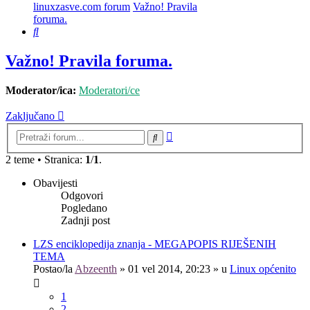
linuxzasve.com forum
Važno! Pravila
foruma.
Pretražnik
Važno! Pravila foruma.
Moderator/ica:
Moderatori/ce
Zaključano
Napredno
Pretražnik
pretraživanje
2 teme • Stranica:
1
/
1
.
Obavijesti
Odgovori
Pogledano
Zadnji post
LZS enciklopedija znanja - MEGAPOPIS RIJEŠENIH
TEMA
Postao/la
Abzeenth
»
01 vel 2014, 20:23
» u
Linux općenito
1
2