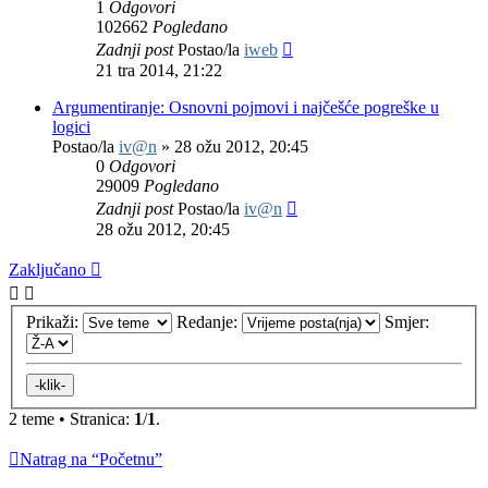
1
Odgovori
102662
Pogledano
Zadnji post
Postao/la
iweb
21 tra 2014, 21:22
Argumentiranje: Osnovni pojmovi i najčešće pogreške u
logici
Postao/la
iv@n
»
28 ožu 2012, 20:45
0
Odgovori
29009
Pogledano
Zadnji post
Postao/la
iv@n
28 ožu 2012, 20:45
Zaključano
Prikaži:
Redanje:
Smjer:
2 teme • Stranica:
1
/
1
.
Natrag na “Početnu”