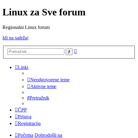
Linux za Sve forum
Regionalni Linux forum
Idi na sadržaj
Napredno
Pretražnik
pretraživanje
Linki
Neodgovorene teme
Aktivne teme
Pretražnik
ČPP
Prijava
Registracija
Početna
Dobrodošli na