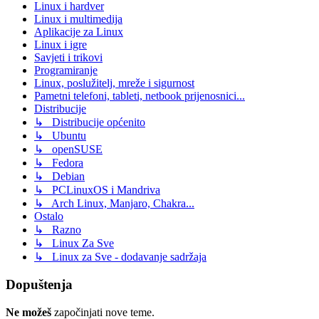
Linux i hardver
Linux i multimedija
Aplikacije za Linux
Linux i igre
Savjeti i trikovi
Programiranje
Linux, poslužitelj, mreže i sigurnost
Pametni telefoni, tableti, netbook prijenosnici...
Distribucije
↳ Distribucije općenito
↳ Ubuntu
↳ openSUSE
↳ Fedora
↳ Debian
↳ PCLinuxOS i Mandriva
↳ Arch Linux, Manjaro, Chakra...
Ostalo
↳ Razno
↳ Linux Za Sve
↳ Linux za Sve - dodavanje sadržaja
Dopuštenja
Ne možeš
započinjati nove teme.