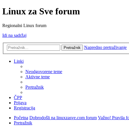
Linux za Sve forum
Regionalni Linux forum
Idi na sadržaj
Napredno pretraživanje
Pretražnik
Linki
Neodgovorene teme
Aktivne teme
Pretražnik
ČPP
Prijava
Registracija
Početna
Dobrodošli na linuxzasve.com forum
Važno! Pravila f
Pretražnik