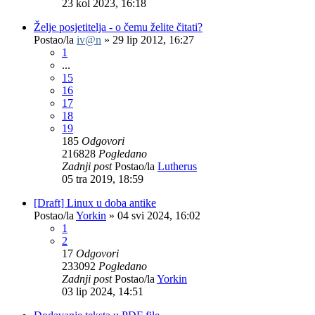
23 kol 2023, 16:18
Želje posjetitelja - o čemu želite čitati?
Postao/la
iv@n
»
29 lip 2012, 16:27
1
...
15
16
17
18
19
185
Odgovori
216828
Pogledano
Zadnji post
Postao/la
Lutherus
05 tra 2019, 18:59
[Draft] Linux u doba antike
Postao/la
Yorkin
»
04 svi 2024, 16:02
1
2
17
Odgovori
233092
Pogledano
Zadnji post
Postao/la
Yorkin
03 lip 2024, 14:51