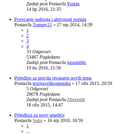
Zadnji post
Postao/la
Yorkin
14 lip 2016, 21:35
Povecanje sadrzaja i aktivnosti portala
Postao/la
Tommy21
»
27 srp 2014, 14:39
1
2
3
4
33
Odgovori
53487
Pogledano
Zadnji post
Postao/la
jurastublic
19 tra 2016, 21:56
Prijedlog za pravila otvaranja novih tema
Postao/la
teorijavelikogpraska
»
17 ožu 2015, 20:59
5
Odgovori
20078
Pogledano
Zadnji post
Postao/la
Abzeenth
18 ožu 2015, 14:47
Prijedlozi za nove smajliće
Postao/la
Suko
»
16 srp 2010, 18:59
1
...