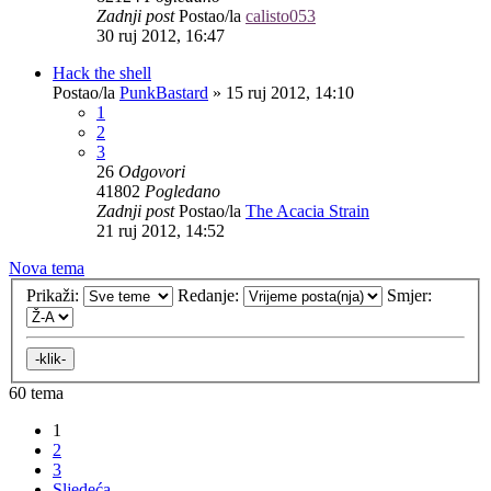
Zadnji post
Postao/la
calisto053
30 ruj 2012, 16:47
Hack the shell
Postao/la
PunkBastard
»
15 ruj 2012, 14:10
1
2
3
26
Odgovori
41802
Pogledano
Zadnji post
Postao/la
The Acacia Strain
21 ruj 2012, 14:52
Nova tema
Prikaži:
Redanje:
Smjer:
60 tema
1
2
3
Sljedeća