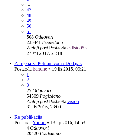
...
47
48
49
50
51
508
Odgovori
235441
Pogledano
Zadnji post
Postao/la
calisto053
27 stu 2017, 21:18
Zamjena za Pohrani.com i Dodaj.rs
Postao/la
bertone
»
19 lis 2015, 09:21
1
2
3
25
Odgovori
54509
Pogledano
Zadnji post
Postao/la
vision
31 lis 2016, 23:00
Re-publikacija
Postao/la
Yorkin
»
13 lip 2016, 14:53
4
Odgovori
20420
Pogledano