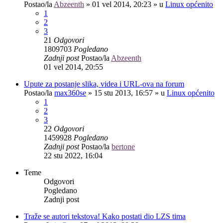
Postao/la
Abzeenth
»
01 vel 2014, 20:23
» u
Linux općenito
1
2
3
21
Odgovori
1809703
Pogledano
Zadnji post
Postao/la
Abzeenth
01 vel 2014, 20:55
Upute za postanje slika, videa i URL-ova na forum
Postao/la
max360se
»
15 stu 2013, 16:57
» u
Linux općenito
1
2
3
22
Odgovori
1459928
Pogledano
Zadnji post
Postao/la
bertone
22 stu 2022, 16:04
Teme
Odgovori
Pogledano
Zadnji post
Traže se autori tekstova! Kako postati dio LZS tima