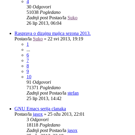
4
30
Odgovori
51038
Pogledano
Zadnji post
Postao/la
Suko
26 lip 2013, 06:04
Rasprava o dizajnu majica sezona 2013.
Postao/la
Suko
»
22 svi 2013, 19:19
1
...
6
7
8
9
10
91
Odgovori
71371
Pogledano
Zadnji post
Postao/la
stefan
25 lip 2013, 14:42
GNU Emacs serija clanaka
Postao/la
jasox
»
25 ožu 2013, 22:01
3
Odgovori
18118
Pogledano
Zadnji post
Postao/la
jasox