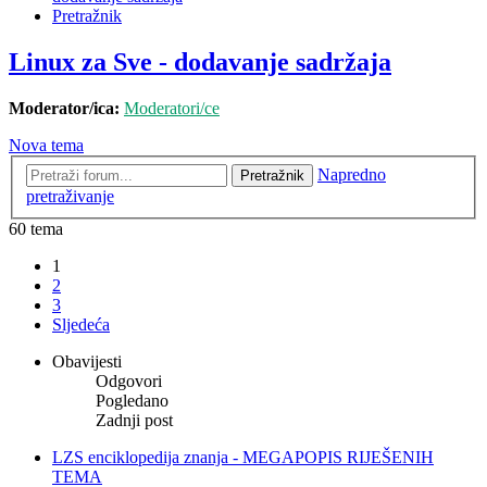
Pretražnik
Linux za Sve - dodavanje sadržaja
Moderator/ica:
Moderatori/ce
Nova tema
Napredno
Pretražnik
pretraživanje
60 tema
1
2
3
Sljedeća
Obavijesti
Odgovori
Pogledano
Zadnji post
LZS enciklopedija znanja - MEGAPOPIS RIJEŠENIH
TEMA