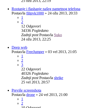
25 ožu 2013, 22:19
Rootanje i flashanje našeg pametnog telefona
Postao/la
filipvk1000
»
24 ožu 2013, 20:33
1
2
12
Odgovori
34336
Pogledano
Zadnji post
Postao/la
Suko
24 ožu 2013, 22:25
Deep web
Postao/la
FreeJumper
»
03 vel 2013, 21:05
1
2
3
22
Odgovori
40326
Pogledano
Zadnji post
Postao/la
shrike
25 vel 2013, 20:57
Previše screenshota
Postao/la
drone
»
24 vel 2013, 21:00
1
2
10
Odgovori