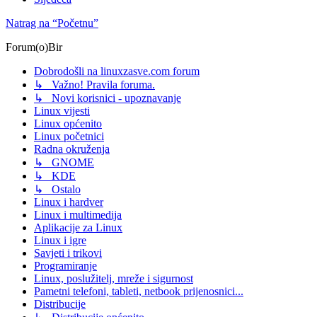
Natrag na “Početnu”
Forum(o)Bir
Dobrodošli na linuxzasve.com forum
↳ Važno! Pravila foruma.
↳ Novi korisnici - upoznavanje
Linux vijesti
Linux općenito
Linux početnici
Radna okruženja
↳ GNOME
↳ KDE
↳ Ostalo
Linux i hardver
Linux i multimedija
Aplikacije za Linux
Linux i igre
Savjeti i trikovi
Programiranje
Linux, poslužitelj, mreže i sigurnost
Pametni telefoni, tableti, netbook prijenosnici...
Distribucije