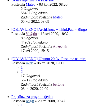
Dodavanje teksta u PDF file
Postao/la
Mateo
»
03 kol 2022, 08:20
2
Odgovori
56437
Pogledano
Zadnji post
Postao/la
Mateo
05 kol 2022, 08:09
[OBJAVLJENO] ArchLinux + ThinkPad = Bingo
Postao/la
Vl@do
»
13 svi 2020, 18:32
8
Odgovori
44909
Pogledano
Zadnji post
Postao/la
Abzeenth
17 svi 2020, 15:15
[OBJAVLJENO] Ubuntu 20.04: Pusti me na miru
Postao/la
iweb
»
06 tra 2020, 19:11
1
2
17
Odgovori
56712
Pogledano
Zadnji post
Postao/la
bertone
08 tra 2020, 22:09
Prijedlozi za program tjedna
Postao/la
iv@n
»
20 tra 2008, 09:47
1