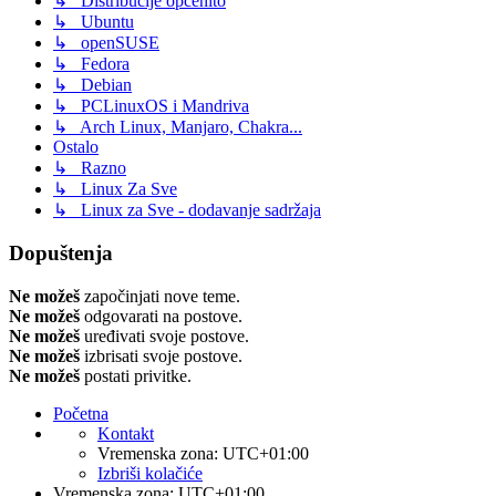
↳ Distribucije općenito
↳ Ubuntu
↳ openSUSE
↳ Fedora
↳ Debian
↳ PCLinuxOS i Mandriva
↳ Arch Linux, Manjaro, Chakra...
Ostalo
↳ Razno
↳ Linux Za Sve
↳ Linux za Sve - dodavanje sadržaja
Dopuštenja
Ne možeš
započinjati nove teme.
Ne možeš
odgovarati na postove.
Ne možeš
uređivati svoje postove.
Ne možeš
izbrisati svoje postove.
Ne možeš
postati privitke.
Početna
Kontakt
Vremenska zona:
UTC+01:00
Izbriši kolačiće
Vremenska zona:
UTC+01:00