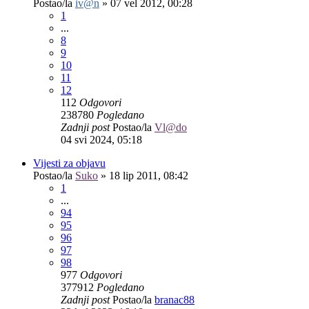
Postao/la
iv@n
»
07 vel 2012, 00:28
1
...
8
9
10
11
12
112
Odgovori
238780
Pogledano
Zadnji post
Postao/la
Vl@do
04 svi 2024, 05:18
Vijesti za objavu
Postao/la
Suko
»
18 lip 2011, 08:42
1
...
94
95
96
97
98
977
Odgovori
377912
Pogledano
Zadnji post
Postao/la
branac88