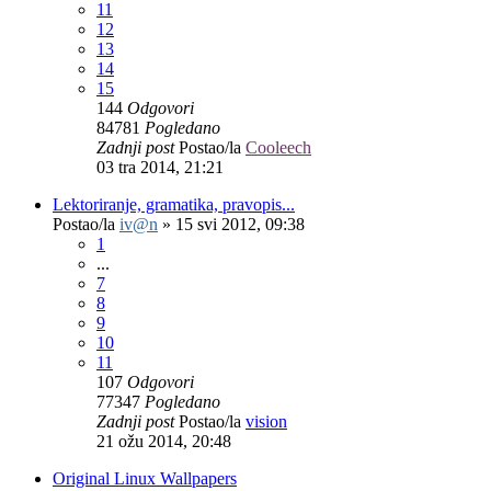
11
12
13
14
15
144
Odgovori
84781
Pogledano
Zadnji post
Postao/la
Cooleech
03 tra 2014, 21:21
Lektoriranje, gramatika, pravopis...
Postao/la
iv@n
»
15 svi 2012, 09:38
1
...
7
8
9
10
11
107
Odgovori
77347
Pogledano
Zadnji post
Postao/la
vision
21 ožu 2014, 20:48
Original Linux Wallpapers