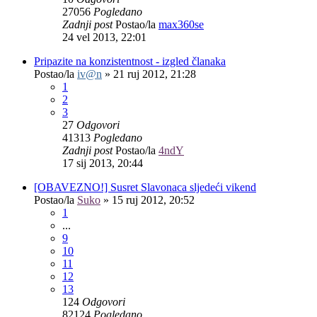
27056
Pogledano
Zadnji post
Postao/la
max360se
24 vel 2013, 22:01
Pripazite na konzistentnost - izgled članaka
Postao/la
iv@n
»
21 ruj 2012, 21:28
1
2
3
27
Odgovori
41313
Pogledano
Zadnji post
Postao/la
4ndY
17 sij 2013, 20:44
[OBAVEZNO!] Susret Slavonaca sljedeći vikend
Postao/la
Suko
»
15 ruj 2012, 20:52
1
...
9
10
11
12
13
124
Odgovori
82124
Pogledano