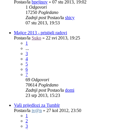
Postao/la
bpejinov
»
07 stu 2013, 19:02
1
Odgovori
17250
Pogledano
Zadnji post
Postao/la
shicy
07 stu 2013, 19:53
Majice 2013 - pristigli radovi
Postao/la
Suko
»
22 svi 2013, 19:25
1
...
3
4
5
6
7
69
Odgovori
70614
Pogledano
Zadnji post
Postao/la
domi
23 srp 2013, 15:23
Vaši prijedlozi za Tumblr
Postao/la
iv@n
»
27 kol 2012, 23:50
1
2
3