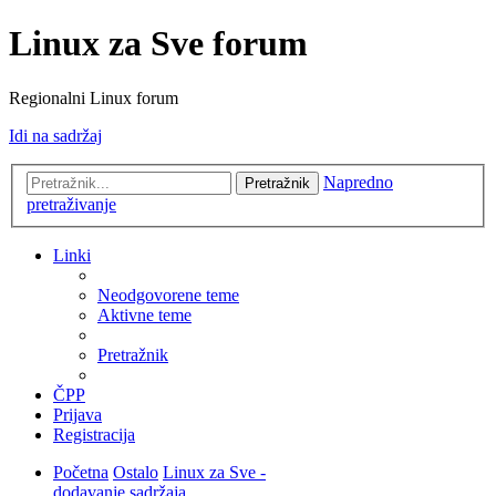
Linux za Sve forum
Regionalni Linux forum
Idi na sadržaj
Napredno
Pretražnik
pretraživanje
Linki
Neodgovorene teme
Aktivne teme
Pretražnik
ČPP
Prijava
Registracija
Početna
Ostalo
Linux za Sve -
dodavanje sadržaja