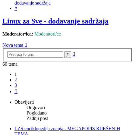
dodavanje sadržaja
Pretražnik
Linux za Sve - dodavanje sadržaja
Moderator/ica:
Moderatori/ce
Nova tema
Napredno
Pretražnik
pretraživanje
60 tema
1
2
3
Sljedeća
Obavijesti
Odgovori
Pogledano
Zadnji post
LZS enciklopedija znanja - MEGAPOPIS RIJEŠENIH
TEMA