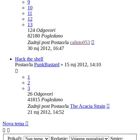
9
10
11
12
13
124
Odgovori
82180
Pogledano
Zadnji post
Postao/la
calisto053
30 ruj 2012, 16:47
Hack the shell
Postao/la
PunkBastard
»
15 ruj 2012, 14:10
1
2
3
26
Odgovori
41815
Pogledano
Zadnji post
Postao/la
The Acacia Strain
21 ruj 2012, 14:52
Nova tema
Prikaži:
Redanje:
Smjer: