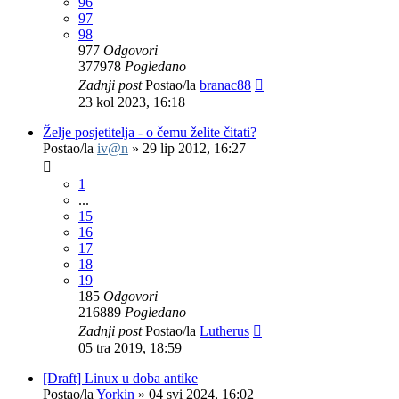
96
97
98
977
Odgovori
377978
Pogledano
Zadnji post
Postao/la
branac88
23 kol 2023, 16:18
Želje posjetitelja - o čemu želite čitati?
Postao/la
iv@n
»
29 lip 2012, 16:27
1
...
15
16
17
18
19
185
Odgovori
216889
Pogledano
Zadnji post
Postao/la
Lutherus
05 tra 2019, 18:59
[Draft] Linux u doba antike
Postao/la
Yorkin
»
04 svi 2024, 16:02