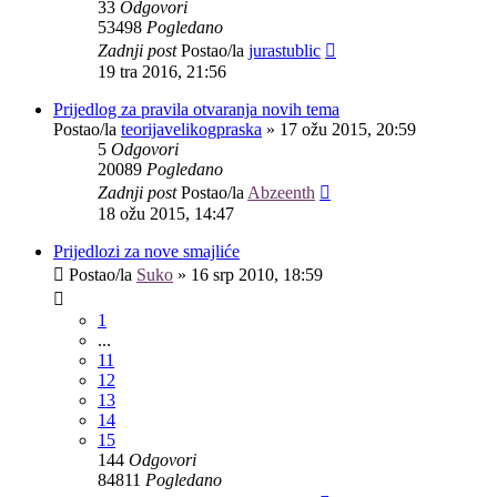
33
Odgovori
53498
Pogledano
Zadnji post
Postao/la
jurastublic
19 tra 2016, 21:56
Prijedlog za pravila otvaranja novih tema
Postao/la
teorijavelikogpraska
»
17 ožu 2015, 20:59
5
Odgovori
20089
Pogledano
Zadnji post
Postao/la
Abzeenth
18 ožu 2015, 14:47
Prijedlozi za nove smajliće
Postao/la
Suko
»
16 srp 2010, 18:59
1
...
11
12
13
14
15
144
Odgovori
84811
Pogledano