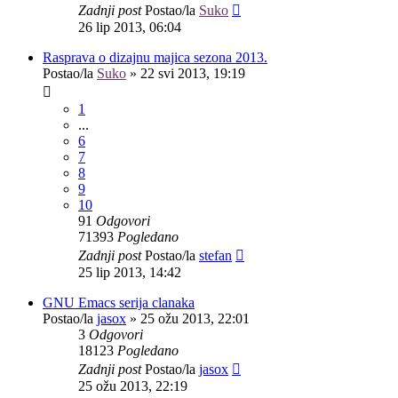
Zadnji post
Postao/la
Suko
26 lip 2013, 06:04
Rasprava o dizajnu majica sezona 2013.
Postao/la
Suko
»
22 svi 2013, 19:19
1
...
6
7
8
9
10
91
Odgovori
71393
Pogledano
Zadnji post
Postao/la
stefan
25 lip 2013, 14:42
GNU Emacs serija clanaka
Postao/la
jasox
»
25 ožu 2013, 22:01
3
Odgovori
18123
Pogledano
Zadnji post
Postao/la
jasox
25 ožu 2013, 22:19