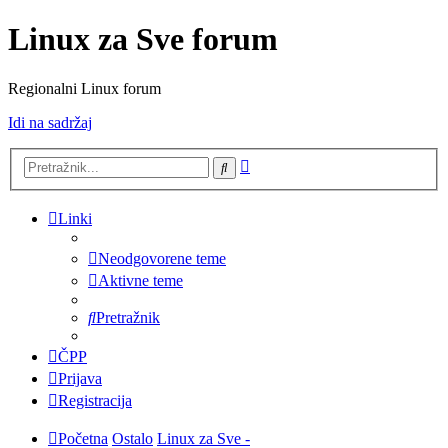
Linux za Sve forum
Regionalni Linux forum
Idi na sadržaj
Napredno
Pretražnik
pretraživanje
Linki
Neodgovorene teme
Aktivne teme
Pretražnik
ČPP
Prijava
Registracija
Početna
Ostalo
Linux za Sve -