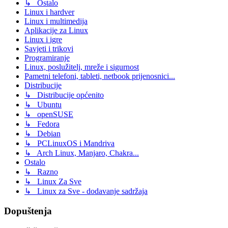
↳ Ostalo
Linux i hardver
Linux i multimedija
Aplikacije za Linux
Linux i igre
Savjeti i trikovi
Programiranje
Linux, poslužitelj, mreže i sigurnost
Pametni telefoni, tableti, netbook prijenosnici...
Distribucije
↳ Distribucije općenito
↳ Ubuntu
↳ openSUSE
↳ Fedora
↳ Debian
↳ PCLinuxOS i Mandriva
↳ Arch Linux, Manjaro, Chakra...
Ostalo
↳ Razno
↳ Linux Za Sve
↳ Linux za Sve - dodavanje sadržaja
Dopuštenja