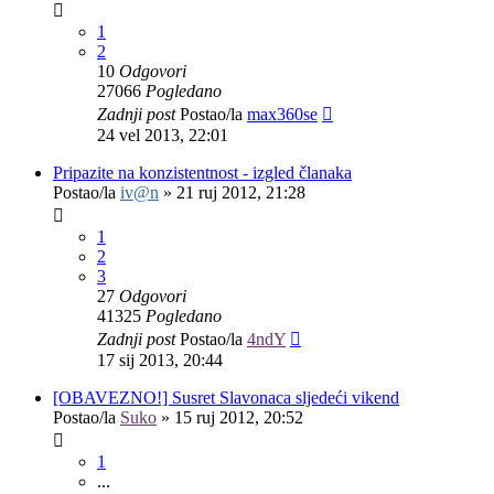
1
2
10
Odgovori
27066
Pogledano
Zadnji post
Postao/la
max360se
24 vel 2013, 22:01
Pripazite na konzistentnost - izgled članaka
Postao/la
iv@n
»
21 ruj 2012, 21:28
1
2
3
27
Odgovori
41325
Pogledano
Zadnji post
Postao/la
4ndY
17 sij 2013, 20:44
[OBAVEZNO!] Susret Slavonaca sljedeći vikend
Postao/la
Suko
»
15 ruj 2012, 20:52
1
...