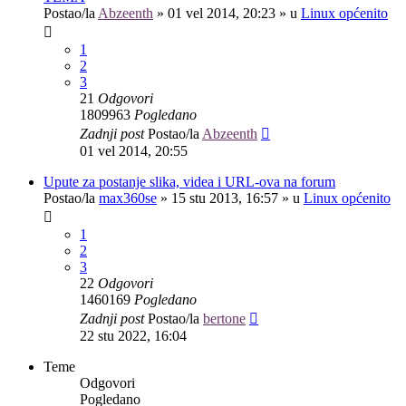
Postao/la
Abzeenth
»
01 vel 2014, 20:23
» u
Linux općenito
1
2
3
21
Odgovori
1809963
Pogledano
Zadnji post
Postao/la
Abzeenth
01 vel 2014, 20:55
Upute za postanje slika, videa i URL-ova na forum
Postao/la
max360se
»
15 stu 2013, 16:57
» u
Linux općenito
1
2
3
22
Odgovori
1460169
Pogledano
Zadnji post
Postao/la
bertone
22 stu 2022, 16:04
Teme
Odgovori
Pogledano