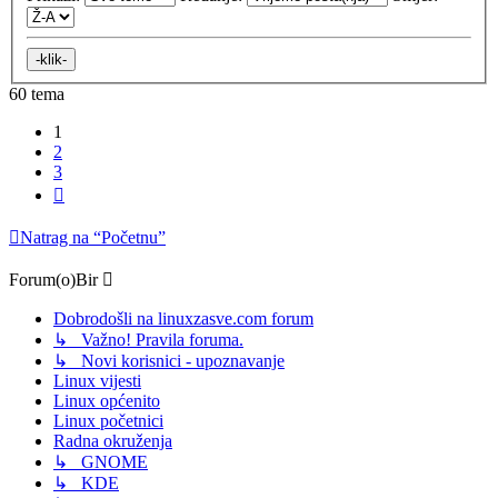
60 tema
1
2
3
Sljedeća
Natrag na “Početnu”
Forum(o)Bir
Dobrodošli na linuxzasve.com forum
↳ Važno! Pravila foruma.
↳ Novi korisnici - upoznavanje
Linux vijesti
Linux općenito
Linux početnici
Radna okruženja
↳ GNOME
↳ KDE