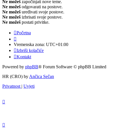
Ne možeš
započinjati nove teme.
Ne možeš
odgovarati na postove.
Ne možeš
uređivati svoje postove.
Ne možeš
izbrisati svoje postove.
Ne možeš
postati privitke.
Početna
Vremenska zona:
UTC+01:00
Izbriši kolačiće
Kontakt
Powered by
phpBB
® Forum Software © phpBB Limited
HR (CRO) by
Ančica Sečan
Privatnost
|
Uvjeti