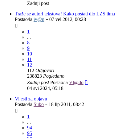
Zadnji post
Traže se autori tekstova! Kako postati dio LZS tima
Postao/la
iv@n
»
07 vel 2012, 00:28
1
...
8
9
10
11
12
112
Odgovori
238823
Pogledano
Zadnji post
Postao/la
Vl@do
04 svi 2024, 05:18
Vijesti za objavu
Postao/la
Suko
»
18 lip 2011, 08:42
1
...
94
95