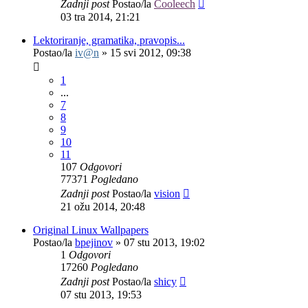
Zadnji post
Postao/la
Cooleech
03 tra 2014, 21:21
Lektoriranje, gramatika, pravopis...
Postao/la
iv@n
»
15 svi 2012, 09:38
1
...
7
8
9
10
11
107
Odgovori
77371
Pogledano
Zadnji post
Postao/la
vision
21 ožu 2014, 20:48
Original Linux Wallpapers
Postao/la
bpejinov
»
07 stu 2013, 19:02
1
Odgovori
17260
Pogledano
Zadnji post
Postao/la
shicy
07 stu 2013, 19:53