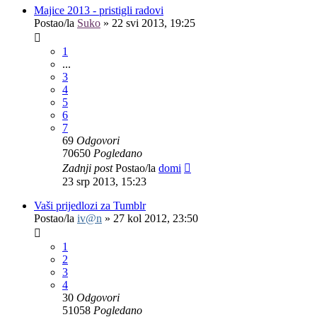
Majice 2013 - pristigli radovi
Postao/la
Suko
»
22 svi 2013, 19:25
1
...
3
4
5
6
7
69
Odgovori
70650
Pogledano
Zadnji post
Postao/la
domi
23 srp 2013, 15:23
Vaši prijedlozi za Tumblr
Postao/la
iv@n
»
27 kol 2012, 23:50
1
2
3
4
30
Odgovori
51058
Pogledano