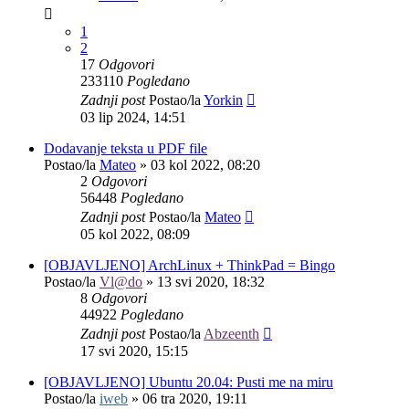
1
2
17
Odgovori
233110
Pogledano
Zadnji post
Postao/la
Yorkin
03 lip 2024, 14:51
Dodavanje teksta u PDF file
Postao/la
Mateo
»
03 kol 2022, 08:20
2
Odgovori
56448
Pogledano
Zadnji post
Postao/la
Mateo
05 kol 2022, 08:09
[OBJAVLJENO] ArchLinux + ThinkPad = Bingo
Postao/la
Vl@do
»
13 svi 2020, 18:32
8
Odgovori
44922
Pogledano
Zadnji post
Postao/la
Abzeenth
17 svi 2020, 15:15
[OBJAVLJENO] Ubuntu 20.04: Pusti me na miru
Postao/la
iweb
»
06 tra 2020, 19:11