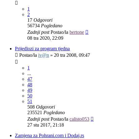
1
2
17
Odgovori
56734
Pogledano
Zadnji post
Postao/la
bertone
08 tra 2020, 22:09
Prijedlozi za program tjedna
Postao/la
iv@n
»
20 tra 2008, 09:47
1
...
47
48
49
50
51
508
Odgovori
235521
Pogledano
Zadnji post
Postao/la
calisto053
27 stu 2017, 21:18
Zamjena za Pohrani.com i Dodaj.rs