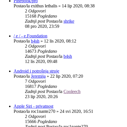
Pinebook/pro
Postao/la
exithus lethalis
»
14 lip 2020, 08:38
2
Odgovori
15168
Pogledano
Zadnji post
Postao/la
shrike
08 pro 2020, 23:59
/ e / - e.Foundation
Postao/la
b4sh
»
12 lis 2020, 08:12
2
Odgovori
14673
Pogledano
Zadnji post
Postao/la
b4sh
12 lis 2020, 09:48
Android i potrošnja struje
Postao/la
Jeremija
»
22 lip 2020, 07:20
7
Odgovori
16817
Pogledano
Zadnji post
Postao/la
Cooleech
23 lip 2020, 20:26
Apple Siri - privatnost
Postao/la
roc1nante270
»
24 svi 2020, 16:51
2
Odgovori
15666
Pogledano
Zadnji post
Postao/la
roc1nante270