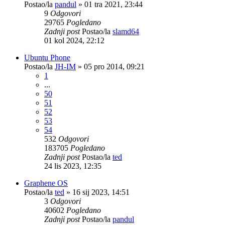
Postao/la
pandul
»
01 tra 2021, 23:44
9
Odgovori
29765
Pogledano
Zadnji post
Postao/la
slamd64
01 kol 2024, 22:12
Ubuntu Phone
Postao/la
JH-IM
»
05 pro 2014, 09:21
1
...
50
51
52
53
54
532
Odgovori
183705
Pogledano
Zadnji post
Postao/la
ted
24 lis 2023, 12:35
Graphene OS
Postao/la
ted
»
16 sij 2023, 14:51
3
Odgovori
40602
Pogledano
Zadnji post
Postao/la
pandul