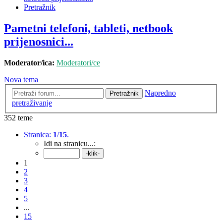
Pretražnik
Pametni telefoni, tableti, netbook
prijenosnici...
Moderator/ica:
Moderatori/ce
Nova tema
Napredno
Pretražnik
pretraživanje
352 teme
Stranica:
1
/
15
.
Idi na stranicu...:
1
2
3
4
5
...
15