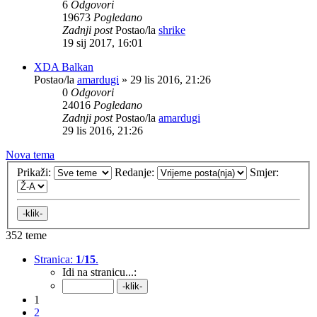
6
Odgovori
19673
Pogledano
Zadnji post
Postao/la
shrike
19 sij 2017, 16:01
XDA Balkan
Postao/la
amardugi
»
29 lis 2016, 21:26
0
Odgovori
24016
Pogledano
Zadnji post
Postao/la
amardugi
29 lis 2016, 21:26
Nova tema
Prikaži:
Redanje:
Smjer:
352 teme
Stranica:
1
/
15
.
Idi na stranicu...:
1
2