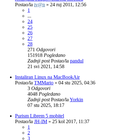
Postao/la
iv@n
»
24 ruj 2011, 12:56
1
...
24
25
26
27
28
271
Odgovori
151918
Pogledano
Zadnji post
Postao/la
pandul
21 svi 2021, 14:58
Instaliran Linux na MacBookAir
Postao/la
TMMario
»
04 stu 2025, 04:36
3
Odgovori
4048
Pogledano
Zadnji post
Postao/la
Yorkin
07 stu 2025, 18:17
Purism Librem 5 mobitel
Postao/la
JH-IM
»
25 kol 2017, 11:37
1
2
3