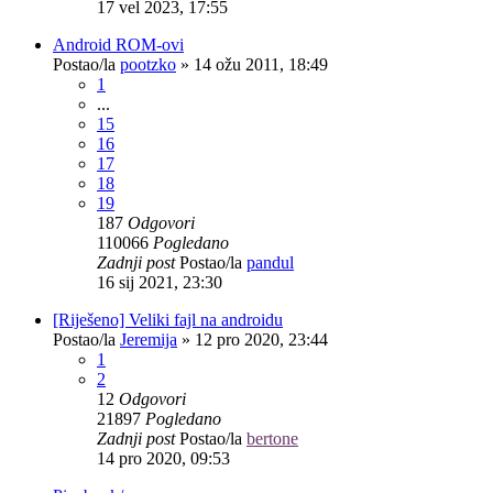
17 vel 2023, 17:55
Android ROM-ovi
Postao/la
pootzko
»
14 ožu 2011, 18:49
1
...
15
16
17
18
19
187
Odgovori
110066
Pogledano
Zadnji post
Postao/la
pandul
16 sij 2021, 23:30
[Riješeno] Veliki fajl na androidu
Postao/la
Jeremija
»
12 pro 2020, 23:44
1
2
12
Odgovori
21897
Pogledano
Zadnji post
Postao/la
bertone
14 pro 2020, 09:53