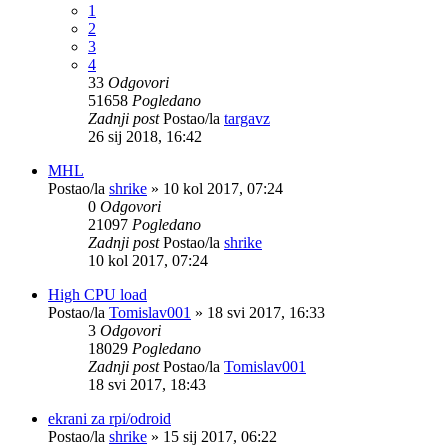
1
2
3
4
33
Odgovori
51658
Pogledano
Zadnji post
Postao/la
targavz
26 sij 2018, 16:42
MHL
Postao/la
shrike
»
10 kol 2017, 07:24
0
Odgovori
21097
Pogledano
Zadnji post
Postao/la
shrike
10 kol 2017, 07:24
High CPU load
Postao/la
Tomislav001
»
18 svi 2017, 16:33
3
Odgovori
18029
Pogledano
Zadnji post
Postao/la
Tomislav001
18 svi 2017, 18:43
ekrani za rpi/odroid
Postao/la
shrike
»
15 sij 2017, 06:22