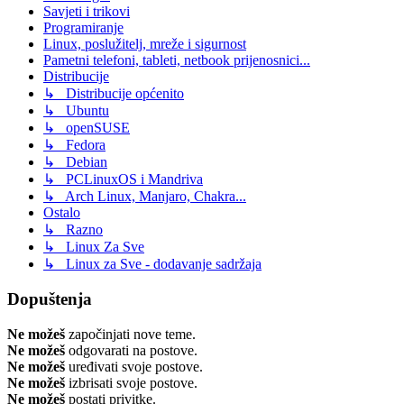
Savjeti i trikovi
Programiranje
Linux, poslužitelj, mreže i sigurnost
Pametni telefoni, tableti, netbook prijenosnici...
Distribucije
↳ Distribucije općenito
↳ Ubuntu
↳ openSUSE
↳ Fedora
↳ Debian
↳ PCLinuxOS i Mandriva
↳ Arch Linux, Manjaro, Chakra...
Ostalo
↳ Razno
↳ Linux Za Sve
↳ Linux za Sve - dodavanje sadržaja
Dopuštenja
Ne možeš
započinjati nove teme.
Ne možeš
odgovarati na postove.
Ne možeš
uređivati svoje postove.
Ne možeš
izbrisati svoje postove.
Ne možeš
postati privitke.