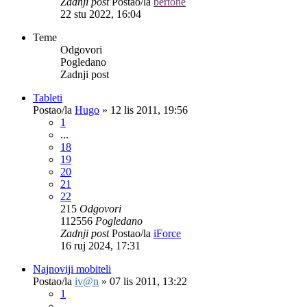
Zadnji post
Postao/la
bertone
22 stu 2022, 16:04
Teme
Odgovori
Pogledano
Zadnji post
Tableti
Postao/la
Hugo
»
12 lis 2011, 19:56
1
...
18
19
20
21
22
215
Odgovori
112556
Pogledano
Zadnji post
Postao/la
iForce
16 ruj 2024, 17:31
Najnoviji mobiteli
Postao/la
iv@n
»
07 lis 2011, 13:22
1
...