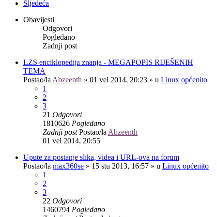
Sljedeća
Obavijesti
Odgovori
Pogledano
Zadnji post
LZS enciklopedija znanja - MEGAPOPIS RIJEŠENIH
TEMA
Postao/la
Abzeenth
»
01 vel 2014, 20:23
» u
Linux općenito
1
2
3
21
Odgovori
1810626
Pogledano
Zadnji post
Postao/la
Abzeenth
01 vel 2014, 20:55
Upute za postanje slika, videa i URL-ova na forum
Postao/la
max360se
»
15 stu 2013, 16:57
» u
Linux općenito
1
2
3
22
Odgovori
1460794
Pogledano