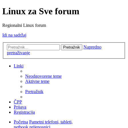
Linux za Sve forum
Regionalni Linux forum
Idi na sadržaj
Napredno
Pretražnik
pretraživanje
Linki
Neodgovorene teme
Aktivne teme
Pretražnik
ČPP
Prijava
Registracija
Početna
Pametni telefoni, tableti,
netbook prijenosnici...