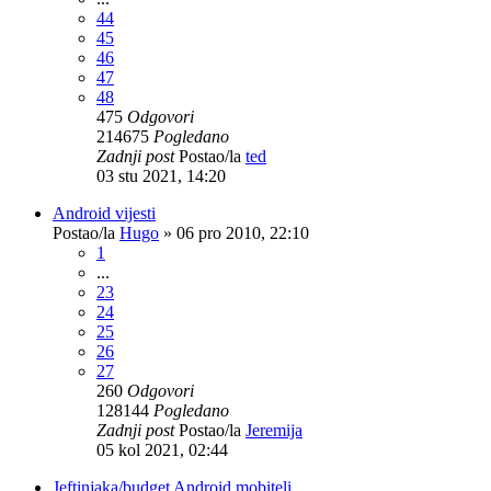
44
45
46
47
48
475
Odgovori
214675
Pogledano
Zadnji post
Postao/la
ted
03 stu 2021, 14:20
Android vijesti
Postao/la
Hugo
»
06 pro 2010, 22:10
1
...
23
24
25
26
27
260
Odgovori
128144
Pogledano
Zadnji post
Postao/la
Jeremija
05 kol 2021, 02:44
Jeftinjaka/budget Android mobiteli