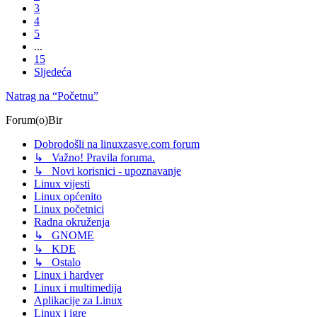
3
4
5
...
15
Sljedeća
Natrag na “Početnu”
Forum(o)Bir
Dobrodošli na linuxzasve.com forum
↳ Važno! Pravila foruma.
↳ Novi korisnici - upoznavanje
Linux vijesti
Linux općenito
Linux početnici
Radna okruženja
↳ GNOME
↳ KDE
↳ Ostalo
Linux i hardver
Linux i multimedija
Aplikacije za Linux
Linux i igre