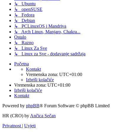
↳ Ubuntu
↳ openSUSE
↳ Fedora
↳ Debian
↳ PCLinuxOS i Mandriva
↳ Arch Linux, Manjaro, Chakra...
Ostalo
↳ Razno
↳ Linux Za Sve
↳ Linux za Sve - dodavanje sadržaja
Početna
Kontakt
Vremenska zona:
UTC+01:00
Izbriši kolačiće
Vremenska zona:
UTC+01:00
Izbriši kolačiće
Kontakt
Powered by
phpBB
® Forum Software © phpBB Limited
HR (CRO) by
Ančica Sečan
Privatnost
|
Uvjeti