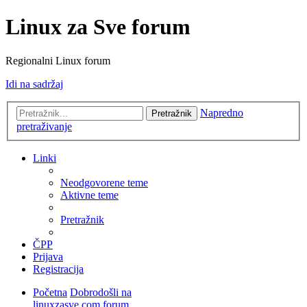
Linux za Sve forum
Regionalni Linux forum
Idi na sadržaj
Napredno
Pretražnik
pretraživanje
Linki
Neodgovorene teme
Aktivne teme
Pretražnik
ČPP
Prijava
Registracija
Početna
Dobrodošli na
linuxzasve.com forum