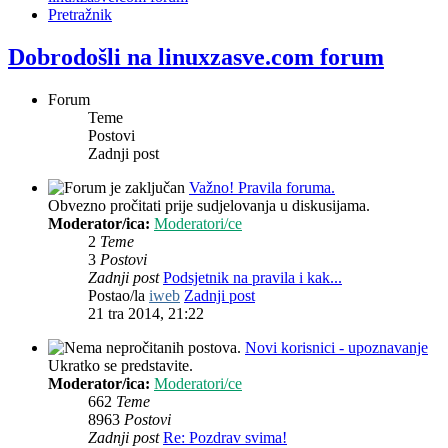
Pretražnik
Dobrodošli na linuxzasve.com forum
Forum
Teme
Postovi
Zadnji post
Važno! Pravila foruma.
Obvezno pročitati prije sudjelovanja u diskusijama.
Moderator/ica:
Moderatori/ce
2
Teme
3
Postovi
Zadnji post
Podsjetnik na pravila i kak...
Postao/la
iweb
Zadnji post
21 tra 2014, 21:22
Novi korisnici - upoznavanje
Ukratko se predstavite.
Moderator/ica:
Moderatori/ce
662
Teme
8963
Postovi
Zadnji post
Re: Pozdrav svima!