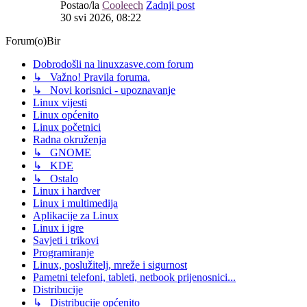
Postao/la
Cooleech
Zadnji post
30 svi 2026, 08:22
Forum(o)Bir
Dobrodošli na linuxzasve.com forum
↳ Važno! Pravila foruma.
↳ Novi korisnici - upoznavanje
Linux vijesti
Linux općenito
Linux početnici
Radna okruženja
↳ GNOME
↳ KDE
↳ Ostalo
Linux i hardver
Linux i multimedija
Aplikacije za Linux
Linux i igre
Savjeti i trikovi
Programiranje
Linux, poslužitelj, mreže i sigurnost
Pametni telefoni, tableti, netbook prijenosnici...
Distribucije
↳ Distribucije općenito