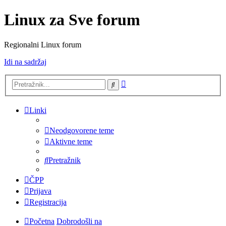
Linux za Sve forum
Regionalni Linux forum
Idi na sadržaj
Napredno
Pretražnik
pretraživanje
Linki
Neodgovorene teme
Aktivne teme
Pretražnik
ČPP
Prijava
Registracija
Početna
Dobrodošli na