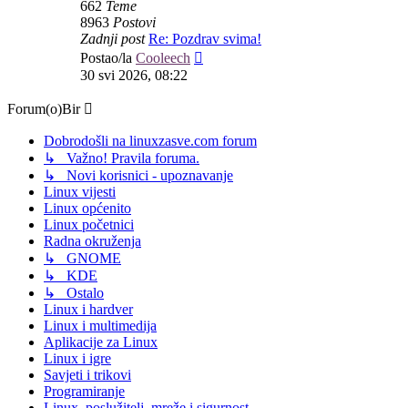
662
Teme
8963
Postovi
Zadnji post
Re: Pozdrav svima!
Zadnji
Postao/la
Cooleech
post
30 svi 2026, 08:22
Forum(o)Bir
Dobrodošli na linuxzasve.com forum
↳ Važno! Pravila foruma.
↳ Novi korisnici - upoznavanje
Linux vijesti
Linux općenito
Linux početnici
Radna okruženja
↳ GNOME
↳ KDE
↳ Ostalo
Linux i hardver
Linux i multimedija
Aplikacije za Linux
Linux i igre
Savjeti i trikovi
Programiranje
Linux, poslužitelj, mreže i sigurnost