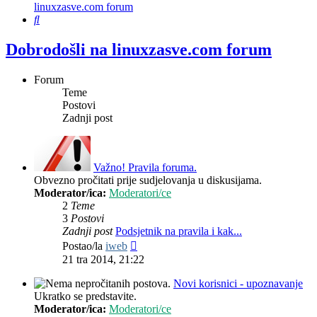
linuxzasve.com forum
Pretražnik
Dobrodošli na linuxzasve.com forum
Forum
Teme
Postovi
Zadnji post
Važno! Pravila foruma.
Obvezno pročitati prije sudjelovanja u diskusijama.
Moderator/ica:
Moderatori/ce
2
Teme
3
Postovi
Zadnji post
Podsjetnik na pravila i kak...
Zadnji
Postao/la
iweb
post
21 tra 2014, 21:22
Novi korisnici - upoznavanje
Ukratko se predstavite.
Moderator/ica:
Moderatori/ce