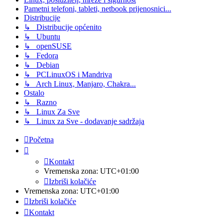
Pametni telefoni, tableti, netbook prijenosnici...
Distribucije
↳ Distribucije općenito
↳ Ubuntu
↳ openSUSE
↳ Fedora
↳ Debian
↳ PCLinuxOS i Mandriva
↳ Arch Linux, Manjaro, Chakra...
Ostalo
↳ Razno
↳ Linux Za Sve
↳ Linux za Sve - dodavanje sadržaja
Početna
Kontakt
Vremenska zona:
UTC+01:00
Izbriši kolačiće
Vremenska zona:
UTC+01:00
Izbriši kolačiće
Kontakt