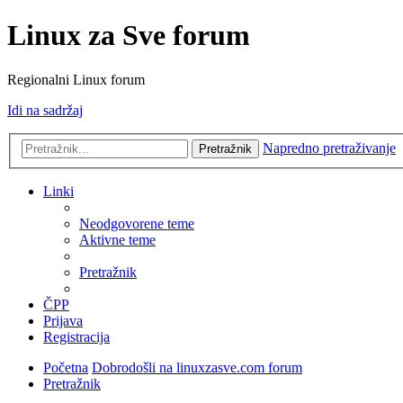
Linux za Sve forum
Regionalni Linux forum
Idi na sadržaj
Napredno pretraživanje
Pretražnik
Linki
Neodgovorene teme
Aktivne teme
Pretražnik
ČPP
Prijava
Registracija
Početna
Dobrodošli na linuxzasve.com forum
Pretražnik