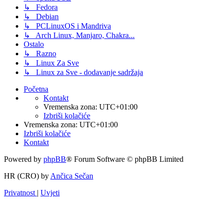
↳ Fedora
↳ Debian
↳ PCLinuxOS i Mandriva
↳ Arch Linux, Manjaro, Chakra...
Ostalo
↳ Razno
↳ Linux Za Sve
↳ Linux za Sve - dodavanje sadržaja
Početna
Kontakt
Vremenska zona:
UTC+01:00
Izbriši kolačiće
Vremenska zona:
UTC+01:00
Izbriši kolačiće
Kontakt
Powered by
phpBB
® Forum Software © phpBB Limited
HR (CRO) by
Ančica Sečan
Privatnost
|
Uvjeti