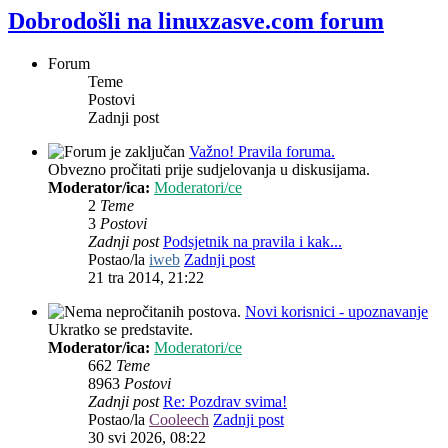
Dobrodošli na linuxzasve.com forum
Forum
Teme
Postovi
Zadnji post
Važno! Pravila foruma.
Obvezno pročitati prije sudjelovanja u diskusijama.
Moderator/ica:
Moderatori/ce
2
Teme
3
Postovi
Zadnji post
Podsjetnik na pravila i kak...
Postao/la
iweb
Zadnji post
21 tra 2014, 21:22
Novi korisnici - upoznavanje
Ukratko se predstavite.
Moderator/ica:
Moderatori/ce
662
Teme
8963
Postovi
Zadnji post
Re: Pozdrav svima!
Postao/la
Cooleech
Zadnji post
30 svi 2026, 08:22