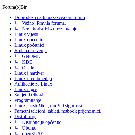
Forum(o)Bir
Dobrodošli na linuxzasve.com forum
↳ Važno! Pravila foruma.
↳ Novi korisnici - upoznavanje
Linux vijesti
Linux općenito
Linux početnici
Radna okruženja
↳ GNOME
↳ KDE
↳ Ostalo
Linux i hardver
Linux i multimedija
Aplikacije za Linux
Linux i igre
Savjeti i trikovi
Programiranje
Linux, poslužitelj, mreže i sigurnost
Pametni telefoni, tableti, netbook prijenosnici...
Distribucije
↳ Distribucije općenito
↳ Ubuntu
↳ openSUSE