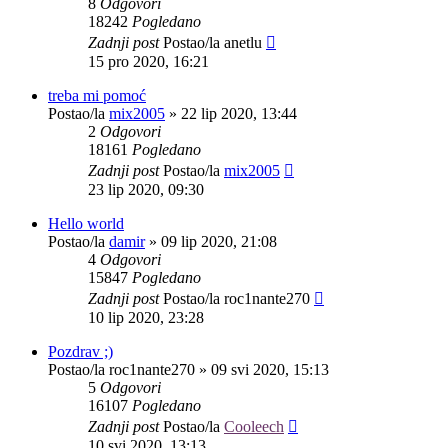
8
Odgovori
18242
Pogledano
Zadnji post
Postao/la
anetlu
15 pro 2020, 16:21
treba mi pomoć
Postao/la
mix2005
»
22 lip 2020, 13:44
2
Odgovori
18161
Pogledano
Zadnji post
Postao/la
mix2005
23 lip 2020, 09:30
Hello world
Postao/la
damir
»
09 lip 2020, 21:08
4
Odgovori
15847
Pogledano
Zadnji post
Postao/la
roc1nante270
10 lip 2020, 23:28
Pozdrav ;)
Postao/la
roc1nante270
»
09 svi 2020, 15:13
5
Odgovori
16107
Pogledano
Zadnji post
Postao/la
Cooleech
10 svi 2020, 13:13