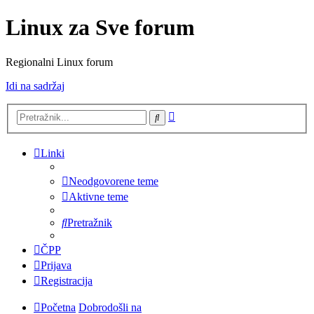
Linux za Sve forum
Regionalni Linux forum
Idi na sadržaj
Napredno
Pretražnik
pretraživanje
Linki
Neodgovorene teme
Aktivne teme
Pretražnik
ČPP
Prijava
Registracija
Početna
Dobrodošli na