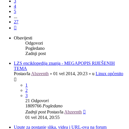
3
4
5
...
27
Sljedeća
Obavijesti
Odgovori
Pogledano
Zadnji post
LZS enciklopedija znanja - MEGAPOPIS RIJEŠENIH
TEMA
Postao/la
Abzeenth
»
01 vel 2014, 20:23
» u
Linux općenito
1
2
3
21
Odgovori
1809766
Pogledano
Zadnji post
Postao/la
Abzeenth
01 vel 2014, 20:55
Upute za postanje slika, videa i URL-ova na forum