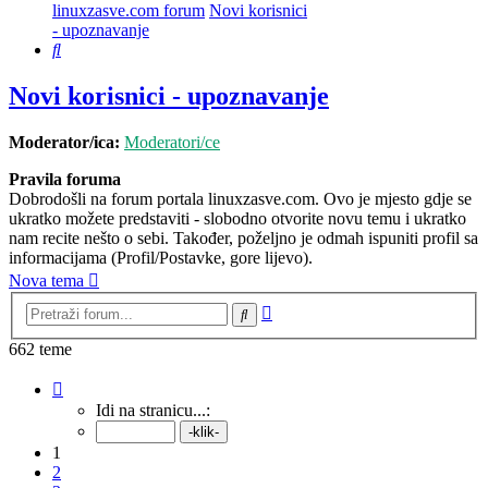
linuxzasve.com forum
Novi korisnici
- upoznavanje
Pretražnik
Novi korisnici - upoznavanje
Moderator/ica:
Moderatori/ce
Pravila foruma
Dobrodošli na forum portala linuxzasve.com. Ovo je mjesto gdje se
ukratko možete predstaviti - slobodno otvorite novu temu i ukratko
nam recite nešto o sebi. Također, poželjno je odmah ispuniti profil sa
informacijama (Profil/Postavke, gore lijevo).
Nova tema
Napredno
Pretražnik
pretraživanje
662 teme
Stranica:
1
/
27
.
Idi na stranicu...:
1
2