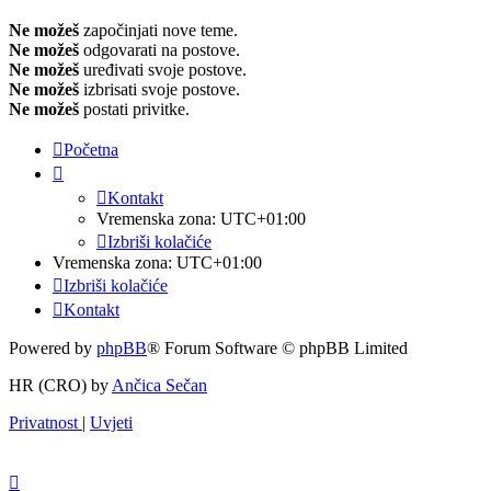
Ne možeš
započinjati nove teme.
Ne možeš
odgovarati na postove.
Ne možeš
uređivati svoje postove.
Ne možeš
izbrisati svoje postove.
Ne možeš
postati privitke.
Početna
Kontakt
Vremenska zona:
UTC+01:00
Izbriši kolačiće
Vremenska zona:
UTC+01:00
Izbriši kolačiće
Kontakt
Powered by
phpBB
® Forum Software © phpBB Limited
HR (CRO) by
Ančica Sečan
Privatnost
|
Uvjeti