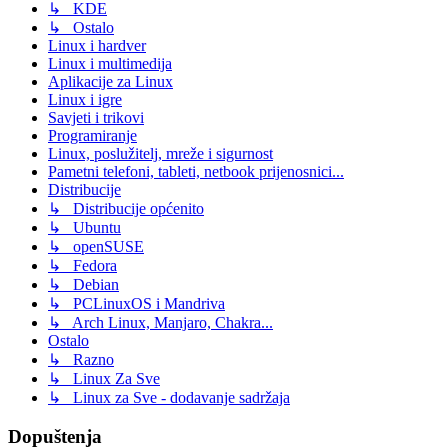
↳ KDE
↳ Ostalo
Linux i hardver
Linux i multimedija
Aplikacije za Linux
Linux i igre
Savjeti i trikovi
Programiranje
Linux, poslužitelj, mreže i sigurnost
Pametni telefoni, tableti, netbook prijenosnici...
Distribucije
↳ Distribucije općenito
↳ Ubuntu
↳ openSUSE
↳ Fedora
↳ Debian
↳ PCLinuxOS i Mandriva
↳ Arch Linux, Manjaro, Chakra...
Ostalo
↳ Razno
↳ Linux Za Sve
↳ Linux za Sve - dodavanje sadržaja
Dopuštenja