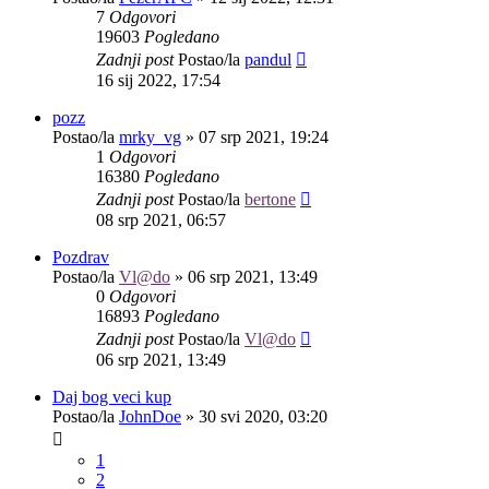
7
Odgovori
19603
Pogledano
Zadnji post
Postao/la
pandul
16 sij 2022, 17:54
pozz
Postao/la
mrky_vg
»
07 srp 2021, 19:24
1
Odgovori
16380
Pogledano
Zadnji post
Postao/la
bertone
08 srp 2021, 06:57
Pozdrav
Postao/la
Vl@do
»
06 srp 2021, 13:49
0
Odgovori
16893
Pogledano
Zadnji post
Postao/la
Vl@do
06 srp 2021, 13:49
Daj bog veci kup
Postao/la
JohnDoe
»
30 svi 2020, 03:20
1
2