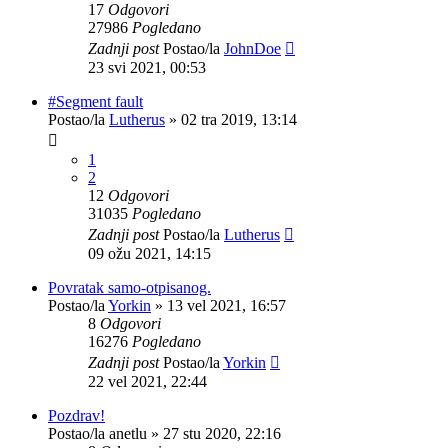
17
Odgovori
27986
Pogledano
Zadnji post
Postao/la
JohnDoe
23 svi 2021, 00:53
#Segment fault
Postao/la
Lutherus
»
02 tra 2019, 13:14
1
2
12
Odgovori
31035
Pogledano
Zadnji post
Postao/la
Lutherus
09 ožu 2021, 14:15
Povratak samo-otpisanog.
Postao/la
Yorkin
»
13 vel 2021, 16:57
8
Odgovori
16276
Pogledano
Zadnji post
Postao/la
Yorkin
22 vel 2021, 22:44
Pozdrav!
Postao/la
anetlu
»
27 stu 2020, 22:16