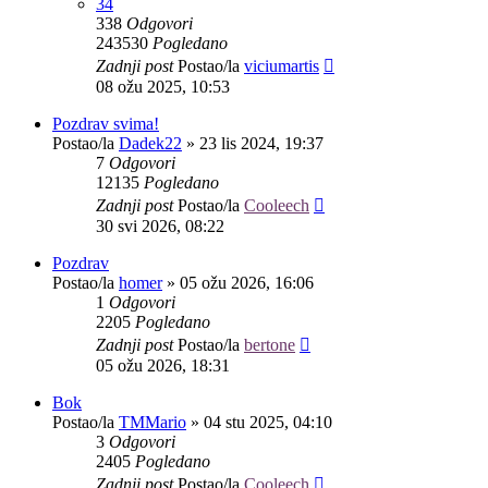
34
338
Odgovori
243530
Pogledano
Zadnji post
Postao/la
viciumartis
08 ožu 2025, 10:53
Pozdrav svima!
Postao/la
Dadek22
»
23 lis 2024, 19:37
7
Odgovori
12135
Pogledano
Zadnji post
Postao/la
Cooleech
30 svi 2026, 08:22
Pozdrav
Postao/la
homer
»
05 ožu 2026, 16:06
1
Odgovori
2205
Pogledano
Zadnji post
Postao/la
bertone
05 ožu 2026, 18:31
Bok
Postao/la
TMMario
»
04 stu 2025, 04:10
3
Odgovori
2405
Pogledano
Zadnji post
Postao/la
Cooleech