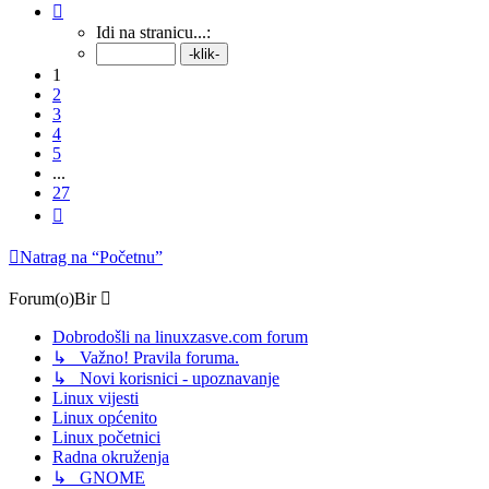
Stranica:
1
/
27
.
Idi na stranicu...:
1
2
3
4
5
...
27
Sljedeća
Natrag na “Početnu”
Forum(o)Bir
Dobrodošli na linuxzasve.com forum
↳ Važno! Pravila foruma.
↳ Novi korisnici - upoznavanje
Linux vijesti
Linux općenito
Linux početnici
Radna okruženja
↳ GNOME